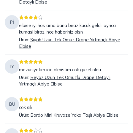
Detaylı Elbise
Pİ
elbise iyi hos ama bana biraz kucuk geldi. ayrica
kumasi biraz ince haberiniz olsn
Ürün
:
Siyah Uzun Tek Omuz Drape Yırtmaçlı Abiye
Elbise
IY
mezuniyetim icin almistim cok guzel oldu
Ürün
:
Beyaz Uzun Tek Omuzlu Drape Detaylı
Yırtmaçlı Abiye Elbise
BU
cok sik ....
Ürün
:
Bordo Mini Kruvaze Yaka Taşlı Abiye Elbise