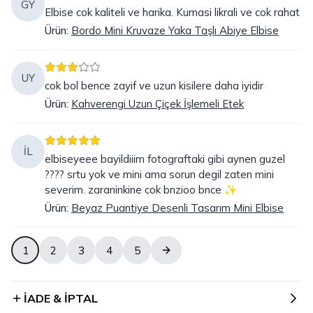
GY
Elbise cok kaliteli ve harika. Kumasi likrali ve cok rahat
Ürün
:
Bordo Mini Kruvaze Yaka Taşlı Abiye Elbise
UY
cok bol bence zayif ve uzun kisilere daha iyidir
Ürün
:
Kahverengi Uzun Çiçek İşlemeli Etek
İL
elbiseyeee bayildiiim fotograftaki gibi aynen guzel
???? srtu yok ve mini ama sorun degil zaten mini
severim. zaraninkine cok bnzioo bnce ✨️
Ürün
:
Beyaz Puantiye Desenli Tasarım Mini Elbise
1
2
3
4
5
İADE & İPTAL