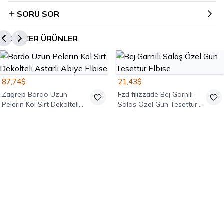
SORU SOR
BENZER ÜRÜNLER
87,74$
21,43$
Zagrep
Bordo Uzun
Fzd filizzade
Bej Garnili
Pelerin Kol Sırt Dekolteli
Salaş Özel Gün Tesettür
Astarlı Abiye Elbise
Elbise