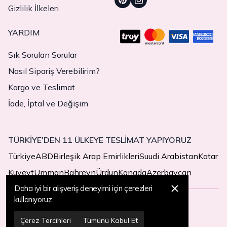
Gizlilik İlkeleri
YARDIM
Sık Sorulan Sorular
Nasıl Sipariş Verebilirim?
Kargo ve Teslimat
İade, İptal ve Değişim
TÜRKİYE'DEN 11 ÜLKEYE TESLİMAT YAPIYORUZ
Türkiye
ABD
Birleşik Arap Emirlikleri
Suudi Arabistan
Katar
Kuveyt
Umman
Bahreyn
Ürdün
Kanada
Azerbaycan
Daha iyi bir alışveriş deneyimi için çerezleri
kullanıyoruz.
© 2025 MegaButik -
Her Hakkı Saklıdır
Çerez Tercihleri
Tümünü Kabul Et