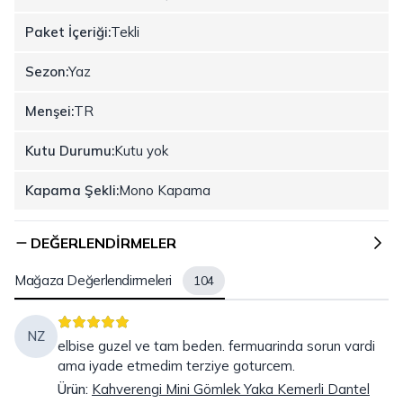
Paket İçeriği:
Tekli
Sezon:
Yaz
Menşei:
TR
Kutu Durumu:
Kutu yok
Kapama Şekli:
Mono Kapama
DEĞERLENDIRMELER
Mağaza Değerlendirmeleri
104
NZ
elbise guzel ve tam beden. fermuarinda sorun vardi
ama iyade etmedim terziye goturcem.
Ürün
:
Kahverengi Mini Gömlek Yaka Kemerli Dantel