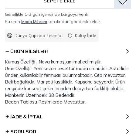
SEPETE EKLE
Genellikle 1-3 gün içerisinde kargoya verilir
Bu ürün
Moda Mihram
tarafından gönderilecektir.
Dünya Çapında Teslimat
Kolay İade
ÜRÜN BILGILERI
Kumaş Özelliği : Nova kumaştan imal edilmiştir.
Ürün Özelliği : Yeni sezon tesettür moda ürünüdür. Astarlıdır.
Önden kullanılabilir fermuarı bulunmaktadır. Cep mevcuttur.
Beli bağcıklıdır. Manşeti lastiklidir. Kapşonu seyyardır. Ürün
renginde konsept çekimlerinden dolayı ton farklılığı olabilir.
Mankenin Üzerindeki 38 Bedendir.
Beden Tablosu Resimlerde Mevcuttur.
İADE & İPTAL
SORU SOR