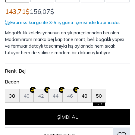
143,71$
156,07$
Express kargo ile 3-5 iş günü içerisinde kapınızda.
MegaButik koleksiyonunun en şık parçalarından biri olan
Modamihram marka bej kapitone mont, beli bağcıklı yapısı
ve fermuar detaylı tasarımıyla kış aylarında hem sıcak
tutuyor hem de stilinize modern bir dokunuş katıyor.
Renk
:
Bej
Beden
38
40
42
44
46
48
50
Son 1
ŞIMDI AL