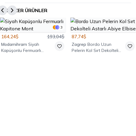
BENZER ÜRÜNLER
3
164,24$
193,04$
87,74$
Modamihram
Siyah
Zagrep
Bordo Uzun
Kapüşonlu Fermuarlı
Pelerin Kol Sırt Dekolteli
Kapitone Mont
Astarlı Abiye Elbise