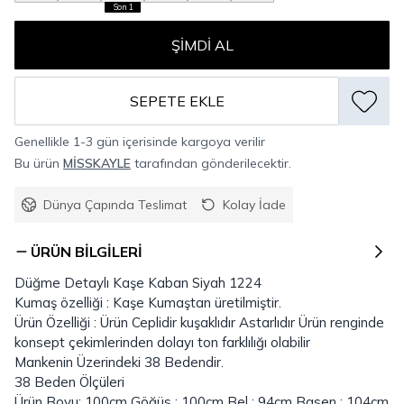
Son 1
ŞIMDI AL
SEPETE EKLE
Genellikle 1-3 gün içerisinde kargoya verilir
Bu ürün
MİSSKAYLE
tarafından gönderilecektir.
Dünya Çapında Teslimat
Kolay İade
ÜRÜN BILGILERI
Düğme Detaylı Kaşe Kaban Siyah 1224
Kumaş özelliği : Kaşe Kumaştan üretilmiştir.
Ürün Özelliği : Ürün Ceplidir kuşaklıdır Astarlıdır Ürün renginde
konsept çekimlerinden dolayı ton farklılığı olabilir
Mankenin Üzerindeki 38 Bedendir.
38 Beden Ölçüleri
Ürün Boyu: 100cm Göğüs : 100cm Bel : 94cm Basen : 104cm