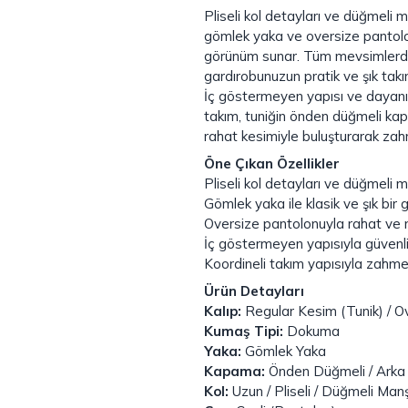
Pliseli kol detayları ve düğmeli m
gömlek yaka ve oversize pantolo
görünüm sunar. Tüm mevsimlerde r
gardırobunuzun pratik ve şık takıml
İç göstermeyen yapısı ve dayanık
takım, tuniğin önden düğmeli ka
rahat kesimiyle buluşturarak zahm
Öne Çıkan Özellikler
Pliseli kol detayları ve düğmeli 
Gömlek yaka ile klasik ve şık bir
Oversize pantolonuyla rahat ve m
İç göstermeyen yapısıyla güvenli
Koordineli takım yapısıyla zahme
Ürün Detayları
Kalıp:
Regular Kesim (Tunik) / O
Kumaş Tipi:
Dokuma
Yaka:
Gömlek Yaka
Kapama:
Önden Düğmeli / Arka L
Kol:
Uzun / Pliseli / Düğmeli Man