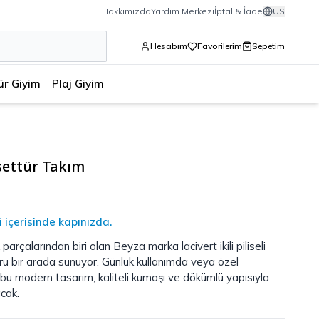
Hakkımızda
Yardım Merkezi
İptal & İade
US
Hesabım
Favorilerim
Sepetim
ür Giyim
Plaj Giyim
Tesettür Takım
ü içerisinde kapınızda.
rçalarından biri olan Beyza marka lacivert ikili piliseli
oru bir arada sunuyor. Günlük kullanımda veya özel
 bu modern tasarım, kaliteli kumaşı ve dökümlü yapısıyla
cak.