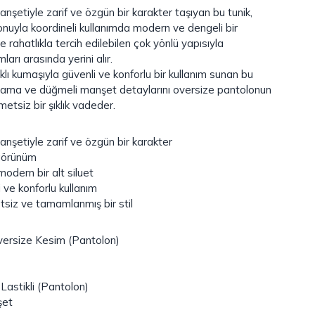
anşetiyle zarif ve özgün bir karakter taşıyan bu tunik,
nuyla koordineli kullanımda modern ve dengeli bir
ahatlıkla tercih edilebilen çok yönlü yapısıyla
arı arasında yerini alır.
lı kumaşıyla güvenli ve konforlu bir kullanım sunan bu
pama ve düğmeli manşet detaylarını oversize pantolonun
etsiz bir şıklık vadeder.
manşetiyle zarif ve özgün bir karakter
 görünüm
odern bir alt siluet
 ve konforlu kullanım
tsiz ve tamamlanmış bir stil
versize Kesim (Pantolon)
astikli (Pantolon)
şet