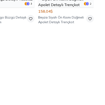
3
2
158,04$
igo Büzgü Detaylı
Beyza
Siyah Ön Kısmı Düğmeli
m
Apolet Detaylı Trençkot
65,
Mod
Taşlı