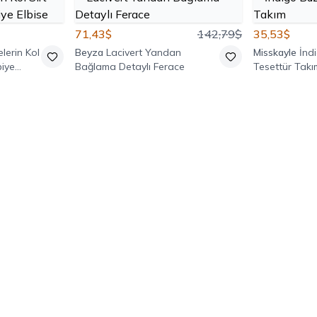
71,43$
142,79$
35,53$
lerin Kol
Beyza
Lacivert Yandan
Misskayle
İnd
biye
Bağlama Detaylı Ferace
Tesettür Takı