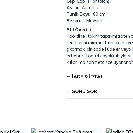
Cep:
Cepli (Pantolon)
Astar:
Astarsız
Tunik Boyu:
80 cm
Sezon:
4 Mevsim
Stil Önerisi
Koordineli takım tasarımı zate
tercihlerini minimal tutmak en iyi 
çıkarmak için sade küpeler veya in
edilebilir. Topuklu ayakkabıyla şı
kullanıma zahmetsizce uyarlanabil
İADE & İPTAL
SORU SOR