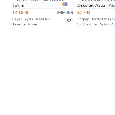
3
144,64$
289,29$
87,74$
Beyza
Siyah Piliseli İkili
Zagrep
Bordo Uzun Pe
Tesettür Takım
Sırt Dekolteli Astarlı A
Elbise