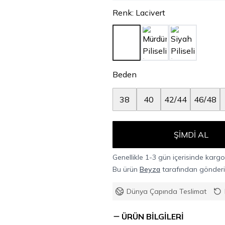
Renk
:
Lacivert
Beden
38
40
42/44
46/48
ŞIMDI AL
Genellikle 1-3 gün içerisinde kargoy
Bu ürün
Beyza
tarafından gönderil
Dünya Çapında Teslimat
ÜRÜN BILGILERI