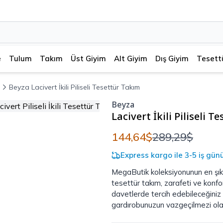
e
Tulum
Takım
Üst Giyim
Alt Giyim
Dış Giyim
Tesett
Beyza Lacivert İkili Piliseli Tesettür Takım
Beyza
Lacivert İkili Piliseli 
144,64$
289,29$
Express kargo ile 3-5 iş gün
MegaButik koleksiyonunun en şık pa
tesettür takım, zarafeti ve konf
davetlerde tercih edebileceğiniz
gardırobunuzun vazgeçilmezi ola