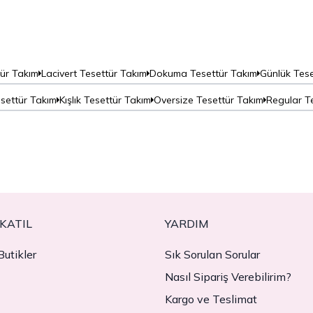
tür Takım
Lacivert Tesettür Takım
Dokuma Tesettür Takım
Günlük Tese
settür Takım
Kışlık Tesettür Takım
Oversize Tesettür Takım
Regular T
KATIL
YARDIM
utikler
Sık Sorulan Sorular
Nasıl Sipariş Verebilirim?
Kargo ve Teslimat