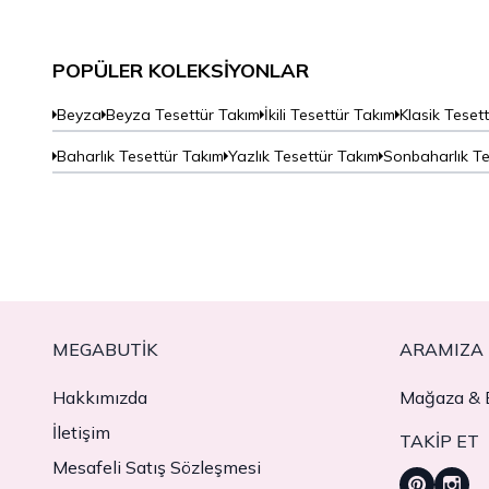
POPÜLER KOLEKSIYONLAR
Beyza
Beyza Tesettür Takım
İkili Tesettür Takım
Klasik Teset
Baharlık Tesettür Takım
Yazlık Tesettür Takım
Sonbaharlık Te
MEGABUTIK
ARAMIZA 
Hakkımızda
Mağaza & B
İletişim
TAKIP ET
Mesafeli Satış Sözleşmesi