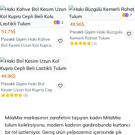
7
2
49,96$
51,75$
Pasaklı Giyim
Haki Büzgülü
Kemerli Rahat Tulum
Pasaklı Giyim
Haki Kahve
(
1
)
Bol Kesim Uzun Kol Kupra
Cepli Beli Kolu Lastikli Tulum
49,96$
Pasaklı Giyim
Haki Bol
Kesim Uzun Kol Kupra Cepli
(
5
)
Beli Lastikli Tulum
MilaMia markasının zarafetini taşıyan kadın MilaMia
tulum koleksiyonu, modern kadının gardırobunda kurtarıcı
bir rol üstleniyor. Geniş ürün yelpazemiz içerisinde şık