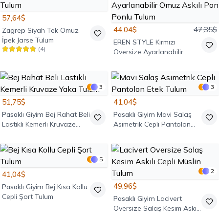
57,64$
44,04$
47,35$
Zagrep
Siyah Tek Omuz
İpek Jarse Tulum
EREN STYLE
Kırmızı
(
4
)
Oversize Ayarlanabilir
Omuz Askılı Pon Ponlu
Tulum
3
3
51,75$
41,04$
Pasaklı Giyim
Bej Rahat Beli
Pasaklı Giyim
Mavi Salaş
Lastikli Kemerli Kruvaze
Asimetrik Cepli Pantolon
Yaka Tulum
Etek Tulum
5
2
41,04$
49,96$
Pasaklı Giyim
Bej Kısa Kollu
Cepli Şort Tulum
Pasaklı Giyim
Lacivert
Oversize Salaş Kesim Askılı
Cepli Müslin Tulum