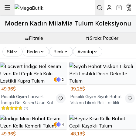
US
Modern Kadın MilaMia Tulum Koleksiyonu
Filtrele
Sırala: Popüler
Stil
Beden
Renk
Avantaj
2
49,96$
39,25$
Pasaklı Giyim
Lacivert
Pasaklı Giyim
Siyah Rahat
İndigo Bol Kesim Uzun Kol
Viskon Likralı Beli Lastikli
(
1
)
Cepli Beli Kolu Lastikli Kupra
Derin Dekolte Tulum
Tulum
4
49,96$
48,18$