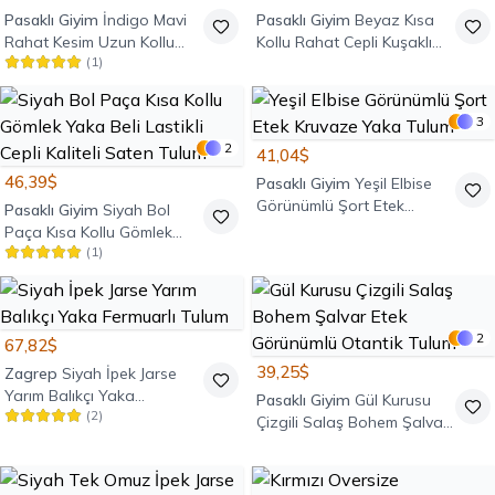
Pasaklı Giyim
İndigo Mavi
Pasaklı Giyim
Beyaz Kısa
Rahat Kesim Uzun Kollu
Kollu Rahat Cepli Kuşaklı
(
1
)
Kemerli Tulum
Tulum
3
2
41,04$
46,39$
Pasaklı Giyim
Yeşil Elbise
Görünümlü Şort Etek
Pasaklı Giyim
Siyah Bol
Kruvaze Yaka Tulum
Paça Kısa Kollu Gömlek
(
1
)
Yaka Beli Lastikli Cepli
Kaliteli Saten Tulum
2
67,82$
39,25$
Zagrep
Siyah İpek Jarse
Yarım Balıkçı Yaka
Pasaklı Giyim
Gül Kurusu
(
2
)
Fermuarlı Tulum
Çizgili Salaş Bohem Şalvar
Etek Görünümlü Otantik
Tulum