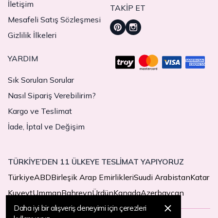
İletişim
TAKIP ET
Mesafeli Satış Sözleşmesi
Gizlilik İlkeleri
YARDIM
Sık Sorulan Sorular
Nasıl Sipariş Verebilirim?
Kargo ve Teslimat
İade, İptal ve Değişim
TÜRKİYE'DEN 11 ÜLKEYE TESLİMAT YAPIYORUZ
Türkiye
ABD
Birleşik Arap Emirlikleri
Suudi Arabistan
Katar
Kuveyt
Umman
Bahreyn
Ürdün
Kanada
Azerbaycan
Daha iyi bir alışveriş deneyimi için çerezleri