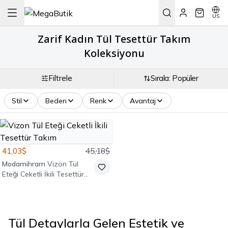
US
Zarif Kadın Tül Tesettür Takım
Koleksiyonu
Filtrele
Sırala: Popüler
Stil
Beden
Renk
Avantaj
41,03$
45,18$
Modamihram
Vizon Tül
Eteği Ceketli İkili Tesettür
Takım
Tül Detaylarla Gelen Estetik ve