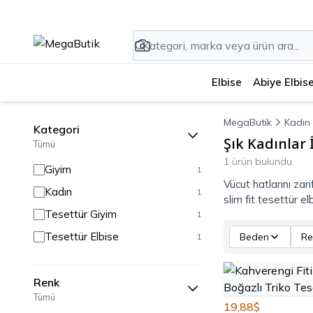
Elbise
Abiye Elbis
MegaButik
Kadın
Kategori
Şık Kadınlar 
Tümü
1 ürün bulundu.
Giyim
1
Vücut hatlarını zari
Kadın
1
slim fit tesettür e
Tesettür Giyim
1
Tesettür Elbise
Beden
Re
1
Renk
Tümü
19,88$