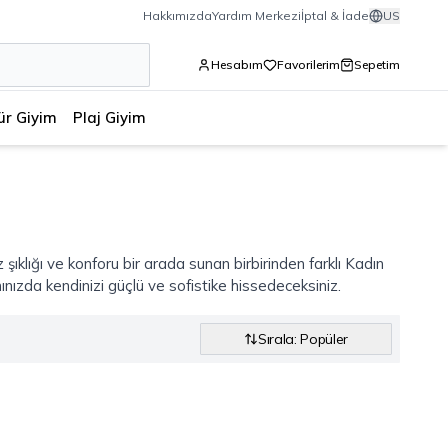
Hakkımızda
Yardım Merkezi
İptal & İade
US
Hesabım
Favorilerim
Sepetim
ür Giyim
Plaj Giyim
 şıklığı ve konforu bir arada sunan birbirinden farklı Kadın
nınızda kendinizi güçlü ve sofistike hissedeceksiniz.
Sırala: Popüler