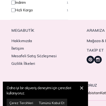
İndirim
1
Hızlı Kargo
1
MEGABUTIK
ARAMIZA 
Hakkımızda
Mağaza & B
İletişim
TAKIP ET
Mesafeli Satış Sözleşmesi
Gizlilik İlkeleri
TÜRKİYE'DEN 11 ÜLKEYE TESLİMAT YAPIYORUZ
Daha iyi bir alışveriş deneyimi için çerezleri
Türkiye
ABD
Birleşik Arap Emirlikleri
Suudi Arabistan
Kat
kullanıyoruz.
Çerez Tercihleri
Tümünü Kabul Et