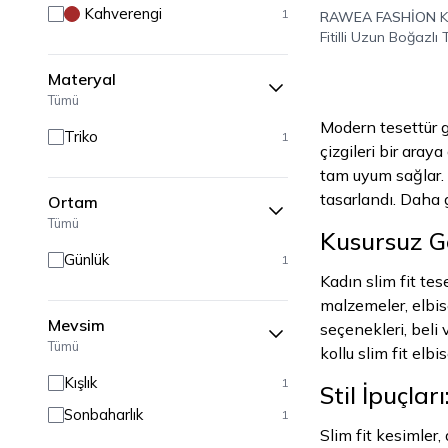
Kahverengi
1
RAWEA FASHİON
K
Fitilli Uzun Boğazlı 
Tesettür Elbise
Materyal
Tümü
Modern tesettür g
Triko
1
çizgileri bir aray
tam uyum sağlar. 
tasarlandı. Daha g
Ortam
Tümü
Kusursuz G
Günlük
1
Kadın slim fit tes
malzemeler, elbis
Mevsim
seçenekleri, beli
Tümü
kollu slim fit elb
Kışlık
1
Stil İpuçlar
Sonbaharlık
1
Slim fit kesimler,