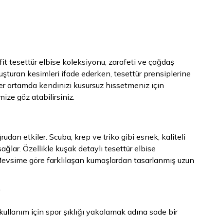
fit tesettür elbise koleksiyonu, zarafeti ve çağdaş
 oluşturan kesimleri ifade ederken, tesettür prensiplerine
er ortamda kendinizi kusursuz hissetmeniz için
ize göz atabilirsiniz.
udan etkiler. Scuba, krep ve triko gibi esnek, kaliteli
lar. Özellikle kuşak detaylı tesettür elbise
. Mevsime göre farklılaşan kumaşlardan tasarlanmış uzun
?
 kullanım için spor şıklığı yakalamak adına sade bir