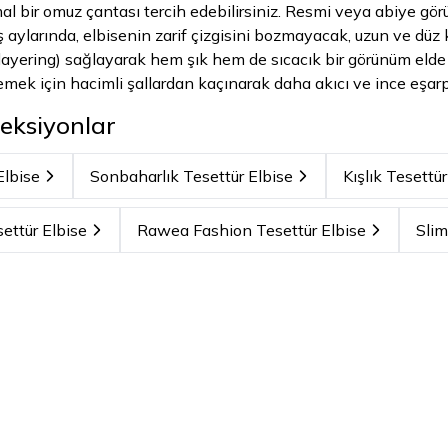
l bir omuz çantası tercih edebilirsiniz. Resmi veya abiye görü
 Kış aylarında, elbisenin zarif çizgisini bozmayacak, uzun ve d
yering) sağlayarak hem şık hem de sıcacık bir görünüm elde edeb
lemek için hacimli şallardan kaçınarak daha akıcı ve ince eşarp
eksiyonlar
Elbise
Sonbaharlık Tesettür Elbise
Kışlık Tesettür
ettür Elbise
Rawea Fashion Tesettür Elbise
Slim