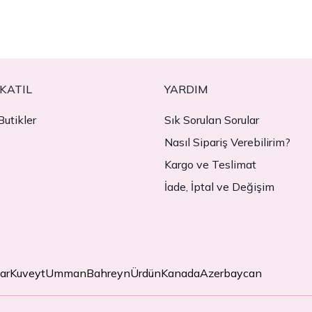
KATIL
YARDIM
utikler
Sık Sorulan Sorular
Nasıl Sipariş Verebilirim?
Kargo ve Teslimat
İade, İptal ve Değişim
ar
Kuveyt
Umman
Bahreyn
Ürdün
Kanada
Azerbaycan