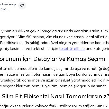
ahverengi
Triko
iyimin en dikkat çekici parçaları arasında yer alan Kadın slim 
a getiriyor. “Slim fit” tanımı, vücudu nazikçe saran, ideal silüet
Bu elbiseler, ofis şıklığından özel akşam yemeklerine kadar h
eniş kesimler ve farklı stiller için
tesettür elbise
ana kategorim
örünüm İçin Detaylar ve Kumaş Seçimi
ettür elbise modellerinde kumaş seçimi, duruşu ve rahatlığı doğr
enin üzerinize tam oturmasını ve gün boyu konfor sunmasını sağ
 vurgulayarak daha ince ve uzun bir silüet yaratmada etkilidir
ise seçeneklerimiz, hem ısı yalıtımı hem de şık görünüm sunar.
ı: Slim Fit Elbisenizi Nasıl Tamamlarsınız
 doğru aksesuarlarla kolayca farklı stillere uyum sağlar. Günlük