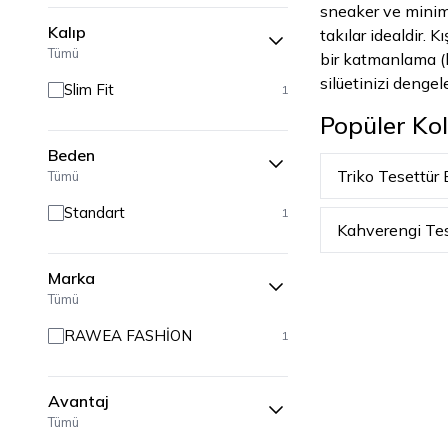
sneaker ve minima
Kalıp
takılar idealdir.
Tümü
bir katmanlama (la
silüetinizi denge
Slim Fit
1
Popüler Kol
Beden
Triko Tesettür 
Tümü
Standart
1
Kahverengi Tes
Marka
Tümü
RAWEA FASHİON
1
Avantaj
Tümü