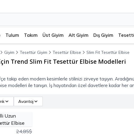
e
Tulum
Takım
Üst Giyim
Alt Giyim
Dış Giyim
Tesett
Giyim
Tesettür Giyim
Tesettür Elbise
Slim Fit Tesettür Elbise
İçin Trend Slim Fit Tesettür Elbise Modelleri
fçe takip eden modern kesimlerle stilinizi zirveye taşıyın. Aradığınız
lbise modelleri ile tanışın. İş hayatından özel davetlere kadar her a
nk
Avantaj
24,85$