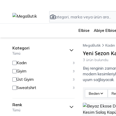
Elbise
Abiye Elbis
MegaButik
Kadın
Kategori
Yeni Sezon K
Tümü
3 ürün bulundu.
Kadın
3
Bej renginin zaman
Giyim
3
modern kesimleriyle
Üst Giyim
uyum sağlayacak.
3
Sweatshirt
3
Beden
Re
Renk
Tümü