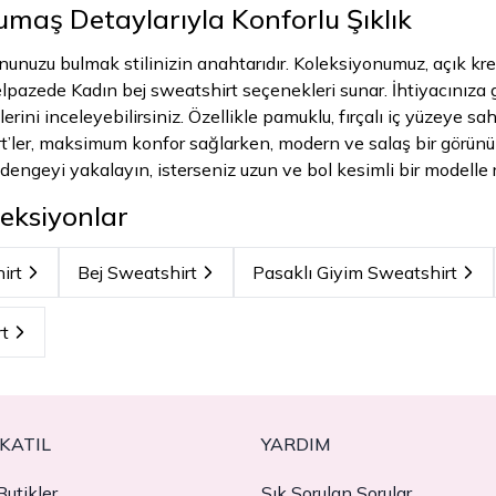
maş Detaylarıyla Konforlu Şıklık
nuzu bulmak stilinizin anahtarıdır. Koleksiyonumuz, açık kr
elpazede Kadın bej sweatshirt seçenekleri sunar. İhtiyacınıza 
rini inceleyebilirsiniz. Özellikle pamuklu, fırçalı iç yüzeye s
t’ler, maksimum konfor sağlarken, modern ve salaş bir görünüm
dengeyi yakalayın, isterseniz uzun ve bol kesimli bir modelle r
eksiyonlar
irt
Bej Sweatshirt
Pasaklı Giyim Sweatshirt
rt
KATIL
YARDIM
utikler
Sık Sorulan Sorular