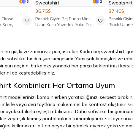
3
2
36,75$
37,46$
 Ekose
Pasaklı Giyim
Bej Pudra Mint
Pasaklı Giyi
m Salaş
Uzun Kollu Yuvarlak Yaka Dikiş
Block Uzun K
weatshirt
Detaylı Sweatshirt
Polo Yaka S
in en güçlü ve zamansız parçası olan Kadın bej sweatshirt, gar
da sofistike bir duruşun simgesidir. Yumuşak kumaşları ve raha
ir gün geçirin; bu koleksiyondaki her parça beklentinizi karşı
erini de keşfedebilirsiniz.
hirt Kombinleri: Her Ortama Uyum
rt modellerinizi kombinlerken yaratıcılığınızı serbest bırakın. 
yimlerle veya deri taytlarla mükemmel bir kontrast oluşturur. Gü
r ayakkabılarla eşleştirebilirsiniz. Daha sofistike bir görünüm
etekle veya şık kumaş pantolonlarla tamamlayarak stil oyununuz
ini kullanırken, altına beyaz bir gömlek giyerek yaka ve manş