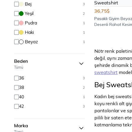
Bej
3
36,75$
Yeşil
2
Pasaklı Giyim
Beyaz
Pudra
1
Desenli Rahat Kesi
Kapüşonlu Garnili S
Haki
1
Beyaz
1
Nötr renk paletin
değil, aynı zaman
Beden
şehirde dinamik b
Tümü
sweatshirt
modell
36
3
Bej Sweats
38
2
Kadın bej sweatshi
40
1
koyu renkli alt gi
42
3
pantolonlar ve spo
pilili bir saten 
katmanlama tekniğ
Marka
Tümü