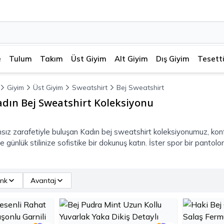
e
Tulum
Takım
Üst Giyim
Alt Giyim
Dış Giyim
Tesett
Giyim
Üst Giyim
Sweatshirt
Bej Sweatshirt
adın Bej Sweatshirt Koleksiyonu
sız zarafetiyle buluşan Kadın bej sweatshirt koleksiyonumuz, konfor
 günlük stilinize sofistike bir dokunuş katın. İster spor bir pantolon
nk
Avantaj