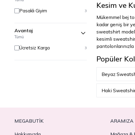
Kesim ve Ku
Pasaklı Giyim
3
Mükemmel bej tonu
kadar geniş bir y
Avantaj
sweatshirt modelle
Tümü
kesimli sweatshir
pantolonlarınızla 
Ücretsiz Kargo
3
Popüler Kol
Beyaz Sweatsh
Haki Sweatshi
MEGABUTIK
ARAMIZA 
Hakkımızda
Mağaza & B