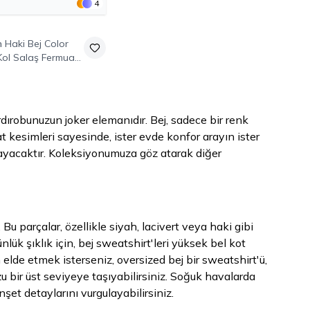
4
m
Haki Bej Color
ol Salaş Fermuarlı
weatshirt
dırobunuzun joker elemanıdır. Bej, sadece bir renk
t kesimleri sayesinde, ister evde konfor arayın ister
layacaktır. Koleksiyonumuza göz atarak diğer
Bu parçalar, özellikle siyah, lacivert veya haki gibi
nlük şıklık için, bej sweatshirt'leri yüksek bel kot
 elde etmek isterseniz, oversized bej bir sweatshirt'ü,
u bir üst seviyeye taşıyabilirsiniz. Soğuk havalarda
et detaylarını vurgulayabilirsiniz.