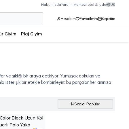
Hakkımızda
Yardım Merkezi
İptal & İade
US
Hesabım
Favorilerim
Sepetim
ür Giyim
Plaj Giyim
 ve şıklığı bir araya getiriyor. Yumuşak dokuları ve
la ister şık bir etekle kombinleyin; bu parçalar her anınıza
Sırala: Popüler