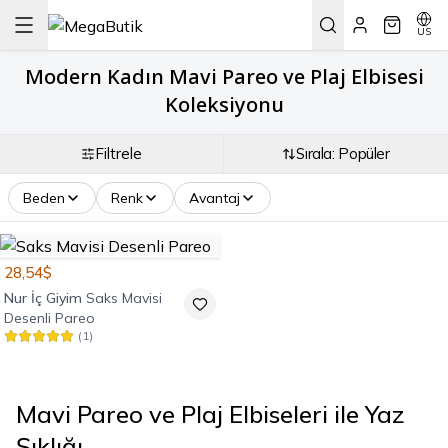
US
Modern Kadın Mavi Pareo ve Plaj Elbisesi
Koleksiyonu
Filtrele
Sırala: Popüler
Beden
Renk
Avantaj
28,54$
Nur İç Giyim
Saks Mavisi
Desenli Pareo
(
1
)
Mavi Pareo ve Plaj Elbiseleri ile Yaz
Şıklığı