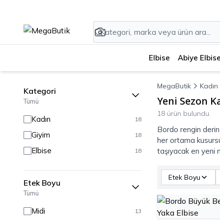
Elbise
Abiye Elbis
MegaButik
Kadın
Kategori
Yeni Sezon K
Tümü
18 ürün bulundu.
Kadın
18
Bordo rengin derin 
Giyim
18
her ortama kusursu
Elbise
taşıyacak en yeni m
18
Etek Boyu
Etek Boyu
Tümü
Midi
13