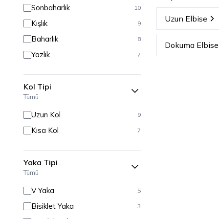
Sonbaharlık
10
Uzun Elbise
Kışlık
9
Baharlık
8
Dokuma Elbise
Yazlık
7
Kol Tipi
Tümü
Uzun Kol
9
Kısa Kol
7
Yaka Tipi
Tümü
V Yaka
5
Bisiklet Yaka
3