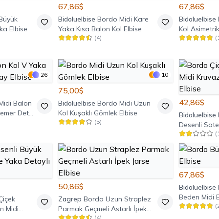
67,86$
67,86$
Büyük
Bidoluelbise
Bordo Midi Kare
Bidoluelbise
ka Elbise
Yaka Kısa Balon Kol Elbise
Kol Asimetri
(
4
)
(
Yaka Elbise
26
10
75,00$
42,86$
Midi Balon
Bidoluelbise
Bordo Midi Uzun
Kemer Detay
Kol Kuşaklı Gömlek Elbise
Bidoluelbise
(
5
)
Desenli Sate
(
Yaka Kısa Ko
67,86$
50,86$
Bidoluelbise
Beden Midi E
Çiçek
Zagrep
Bordo Uzun Straplez
(
n Midi
Parmak Geçmeli Astarlı İpek
(
4
)
 Elbise
Jarse Elbise