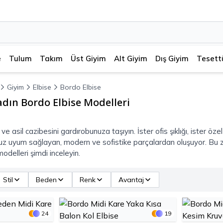
e
Tulum
Takım
Üst Giyim
Alt Giyim
Dış Giyim
Tesett
Giyim
Elbise
Bordo Elbise
adın Bordo Elbise Modelleri
ve asil cazibesini gardırobunuza taşıyın. İster ofis şıklığı, ister ö
z uyum sağlayan, modern ve sofistike parçalardan oluşuyor. Bu zen
odelleri şimdi inceleyin.
Stil
Beden
Renk
Avantaj
24
19