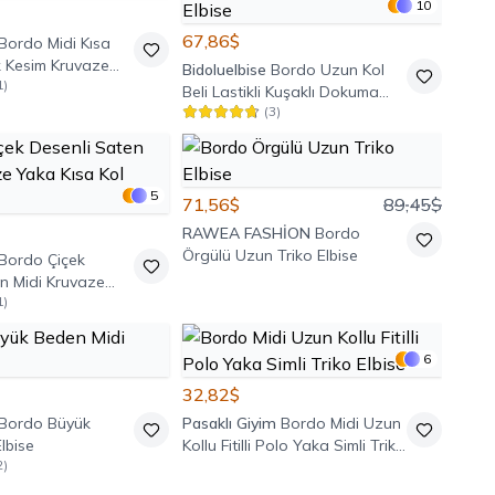
10
67,86$
Bordo Midi Kısa
k Kesim Kruvaze
Bidoluelbise
Bordo Uzun Kol
1
)
Beli Lastikli Kuşaklı Dokuma
(
3
)
Mini Gömlek Elbise
5
71,56$
89,45$
RAWEA FASHİON
Bordo
Örgülü Uzun Triko Elbise
Bordo Çiçek
n Midi Kruvaze
1
)
l Elbise
6
32,82$
Bordo Büyük
Pasaklı Giyim
Bordo Midi Uzun
lbise
Kollu Fitilli Polo Yaka Simli Triko
2
)
Elbise