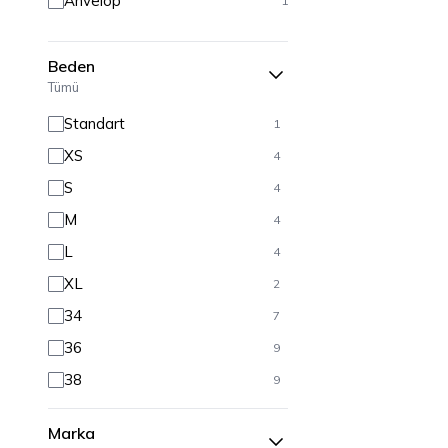
Anvelop
1
Beden
Tümü
Standart
1
XS
4
S
4
M
4
L
4
XL
2
34
7
36
9
38
9
40
8
Marka
42
7