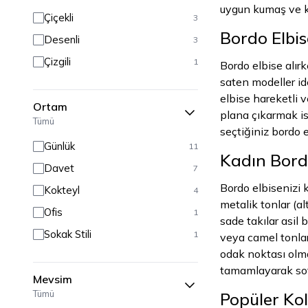
uygun kumaş ve ke
Çiçekli
3
Bordo Elbis
Desenli
3
Çizgili
1
Bordo elbise alırk
saten modeller id
elbise hareketli v
Ortam
plana çıkarmak is
Tümü
seçtiğiniz bordo 
Günlük
11
Kadın Bordo
Davet
7
Bordo elbisenizi 
Kokteyl
4
metalik tonlar (al
Ofis
1
sade takılar asil 
Sokak Stili
1
veya camel tonlar
odak noktası olma
tamamlayarak sofi
Mevsim
Tümü
Popüler Kol