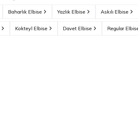
Baharlık Elbise
Yazlık Elbise
Askılı Elbise
Kokteyl Elbise
Davet Elbise
Regular Elbis