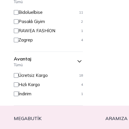
Tümü
44
8
Bidoluelbise
11
46
8
Pasaklı Giyim
2
48
10
RAWEA FASHİON
1
50
10
Zagrep
4
52
6
54
6
Avantaj
Tümü
Ücretsiz Kargo
18
Hızlı Kargo
4
İndirim
1
MEGABUTIK
ARAMIZA 