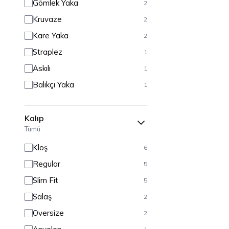
Gömlek Yaka
2
Kruvaze
2
Kare Yaka
2
Straplez
1
Askılı
1
Balıkçı Yaka
1
Kalıp
Tümü
Kloş
6
Regular
5
Slim Fit
5
Salaş
2
Oversize
2