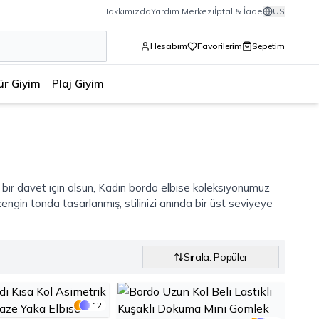
Hakkımızda
Yardım Merkezi
İptal & İade
US
Hesabım
Favorilerim
Sepetim
ür Giyim
Plaj Giyim
zel bir davet için olsun, Kadın bordo elbise koleksiyonumuz
gin tonda tasarlanmış, stilinizi anında bir üst seviyeye
Sırala: Popüler
12