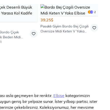
2
39,25$
Pasaklı Giyim
Bordo Bej Çizgili
Oversize Midi Keten V Yaka
Bordo Çiçek
Elbise
ük Beden Midi
5
)
adife Elbise
dası asla geçmeyen bir renktir.
Elbise
kategorimizin
ygun geniş bir yelpaze sunar. İster yılbaşı partisi, ister
zerinize çekebilirsiniz. Koleksiyonumuz, her mevsime