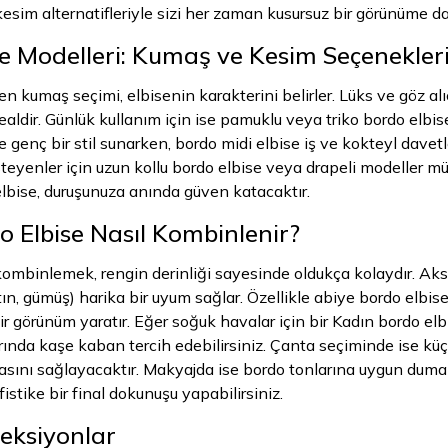
sim alternatifleriyle sizi her zaman kusursuz bir görünüme da
e Modelleri: Kumaş ve Kesim Seçenekler
en kumaş seçimi, elbisenin karakterini belirler. Lüks ve göz al
ealdir. Günlük kullanım için ise pamuklu veya triko bordo elbi
e genç bir stil sunarken, bordo midi elbise iş ve kokteyl davetleri
teyenler için uzun kollu bordo elbise veya drapeli modeller 
elbise, duruşunuza anında güven katacaktır.
 Elbise Nasıl Kombinlenir?
kombinlemek, rengin derinliği sayesinde oldukça kolaydır. Ak
tın, gümüş) harika bir uyum sağlar. Özellikle abiye bordo elbis
bir görünüm yaratır. Eğer soğuk havalar için bir Kadın bordo el
ında kaşe kaban tercih edebilirsiniz. Çanta seçiminde ise küçük
sını sağlayacaktır. Makyajda ise bordo tonlarına uygun duman
stike bir final dokunuşu yapabilirsiniz.
eksiyonlar