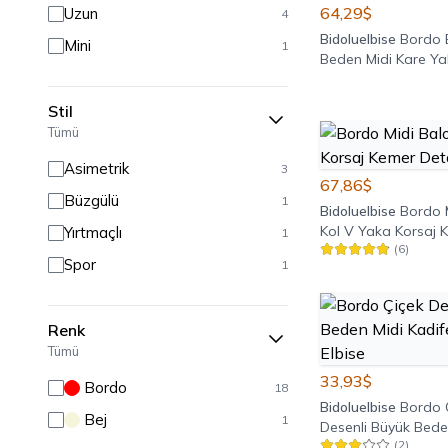
64,29$
Uzun
4
Bidoluelbise
Bordo 
Mini
1
Beden Midi Kare Ya
Stil
Tümü
Asimetrik
3
67,86$
Büzgülü
1
Bidoluelbise
Bordo 
Kol V Yaka Korsaj 
Yırtmaçlı
1
(
6
)
Elbise
Spor
1
Renk
Tümü
33,93$
Bordo
18
Bidoluelbise
Bordo 
Bej
1
Desenli Büyük Bede
(
2
)
Kadife Yaka Detaylı