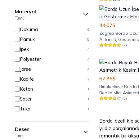
Materyal
Tümü
44,07$
Dokuma
6
Zagrep
Bordo Uzun
Pamuk
Astarlı İç Gösterme
5
(
2
)
İpek
4
Polyester
4
Jarse
4
67,86$
Kadife
2
Bidoluelbise
Bordo 
Keten
1
Beden Midi Asimetr
Saten
(
2
)
Elbise
1
Triko
1
Bordo, özellikle 
yıldız parçalarınd
Desen
romantik bir akşa
Tümü