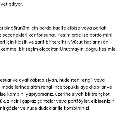
vet ediyor.
i
ıcı bir görünüm için bordo kadife elbise veya parlak
se seçenekleri konfor sunar. Kesimlerde ise bordo mini
 için klasik ve zarif bir tercihtir. Vücut hatlarını ön
mükemmel bir seçim olacaktır. Unutmayın, doğru kesimle
sesuar ve ayakkabıda siyah, nude (ten rengi) veya
e modellerinde altın rengi ince topuklu ayakkabılar ve
bise kombini yapıyorsanız, üzerine siyah bir trençkot
, zincirli çapraz çantalar veya portföyler, elbisenizin
lı gözler ve nude dudaklar ile kombininizi