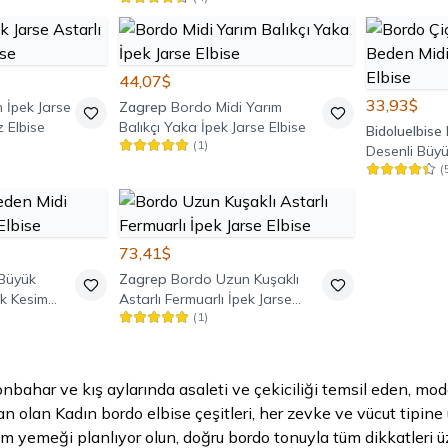
44,07$
33,93$
 İpek Jarse
Zagrep
Bordo Midi Yarım
z Elbise
Balıkçı Yaka İpek Jarse Elbise
Bidoluelbise
(
1
)
Desenli Büy
(
Yarasa Kol K
73,41$
Büyük
Zagrep
Bordo Uzun Kuşaklı
ik Kesim
Astarlı Fermuarlı İpek Jarse
(
1
)
Elbise
sonbahar ve kış aylarında asaleti ve çekiciliği temsil eden, mo
an olan Kadın bordo elbise çeşitleri, her zevke ve vücut tipine u
m yemeği planlıyor olun, doğru bordo tonuyla tüm dikkatleri ü