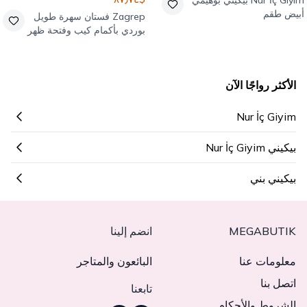
Nur İç Giyim
بيكيني بوهيمي
أبيض طقم
Zagrep
فستان سهرة طويل
بوردي بأكمام كيب وفتحة ظهر
الأكثر رواجًا الآن
Nur İç Giyim
بيكيني Nur İç Giyim
بيكيني بني
MEGABUTIK
انضم إلينا
معلومات عنا
البائعون والمتاجر
اتصل بنا
تابعنا
الشروط والأحكام