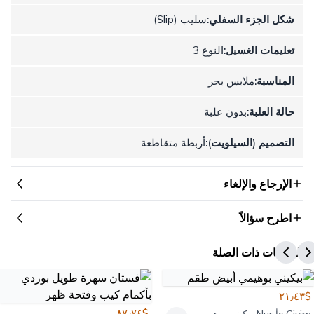
شكل الجزء السفلي:
سليب (Slip)
تعليمات الغسيل:
النوع 3
المناسبة:
ملابس بحر
حالة العلبة:
بدون علبة
التصميم (السيلويت):
أربطة متقاطعة
الإرجاع والإلغاء
اطرح سؤالاً
المنتجات ذات الصلة
$٢١٫٤٣
$٨٧٫٧٤