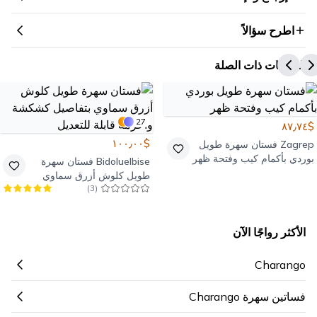
اطرح سؤالاً
المنتجات ذات الصلة
27
$٨٧٫٧٤
$١٠٠٫٠٠
Zagrep
فستان سهرة طويل
بوردي بأكمام كيب وفتحة ظهر
Bidoluelbise
فستان سهرة
طويل كلوش أزرق سماوي
)
3
(
بتفاصيل كشكشة وأحزمة
قابلة للتعديل
الأكثر رواجًا الآن
Charango
فساتين سهرة Charango