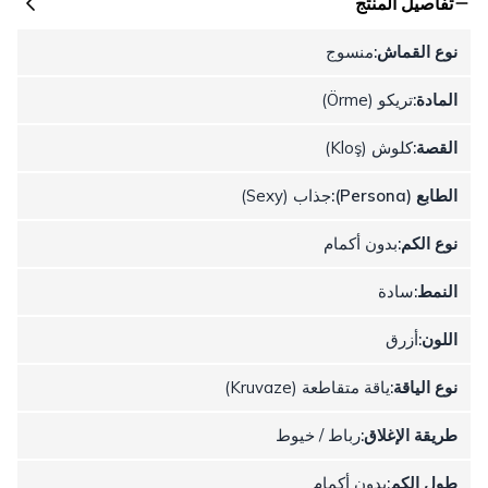
تفاصيل المنتج
نوع القماش:
منسوج
المادة:
تريكو (Örme)
القصة:
كلوش (Kloş)
الطابع (Persona):
جذاب (Sexy)
نوع الكم:
بدون أكمام
النمط:
سادة
اللون:
أزرق
نوع الياقة:
ياقة متقاطعة (Kruvaze)
طريقة الإغلاق:
رباط / خيوط
طول الكم:
بدون أكمام