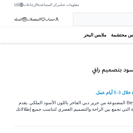
معلومات عنا
مركز المساعدة
الإرجاعات
US
حساب
المفضلات
السلة
بس محتشمة
ملابس البحر
أسود بتصميم راقٍ
يام عمل.
اكتشفي الأناقة الفاخرة مع عباية Beyza المصنوعة من حرير دبي الفاخر باللون الأسود الملكي. يقدم
عة المميزة التي تجمع بين الراحة والتصميم العصري لتناسب جميع إطلالاتك