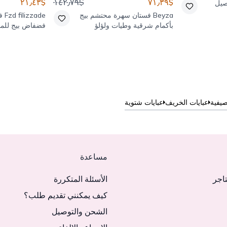
$٢١٫٤٣
$١٤٢٫٧٩
$٧١٫٣٩
صيل
Beyza
فستان سهرة محتشم بيج
Fzd filizzade
ف
بأكمام شرقية وطيات ولؤلؤ
فضفاض بيج للمن
صيفية
عبايات الخريف
عبايات شتوية
مساعدة
تاجر
الأسئلة المتكررة
كيف يمكنني تقديم طلب؟
الشحن والتوصيل