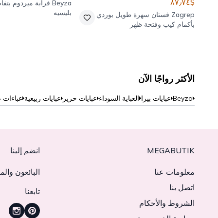
$٨٧٫٧٤
Beyza
فرابة ميردوم بتفا
بليسيه
Zagrep
فستان سهرة طويل بوردي
بأكمام كيب وفتحة ظهر
الأكثر رواجًا الآن
Beyza
عبايات بيزا
العباية السوداء
عبايات حرير
عبايات ربيعية
عباءات 
MEGABUTIK
انضم إلينا
معلومات عنا
البائعون والم
اتصل بنا
تابعنا
الشروط والأحكام