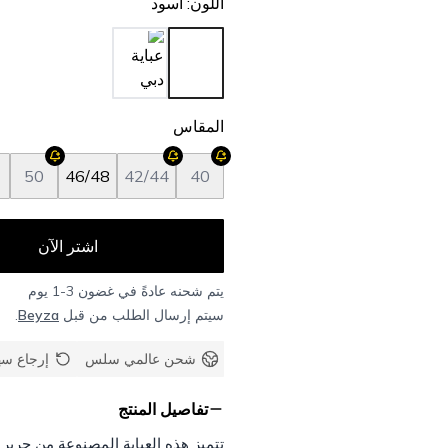
اللون
:
أسود
المقاس
50
46/48
42/44
40
اشتر الآن
يتم شحنه عادةً في غضون 3-1 يوم
سيتم إرسال الطلب من قبل
Beyza
.
شحن عالمي سلس
إرجاع س
تفاصيل المنتج
تتميز هذه العباية المصنوعة من حري