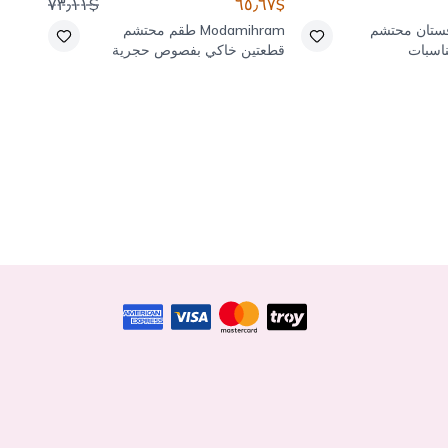
$٤٢٫٨٢
$٧٣٫١١
$٦٥٫٦٧
ستان محتشم
Modamihram
طقم محتشم
Giyim
اسبات
قطعتين خاكي بفصوص حجرية
مرصع 