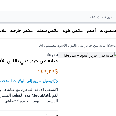
مبسوتات
أطقم
ملابس علوية
ملابس سفلية
ملابس خارجية
ملا
ة من حرير دبي باللون الأسود بتصميم راقٍ
Beyza
عباية من حرير دبي باللون ال
$١٤٩٫٢٩
توصيل سريع إلى الولايات المتحدة خلال 3-5 أ
لكم MegaButik هذه القط
الرسمية واليومية بجودة لا تضاهى.