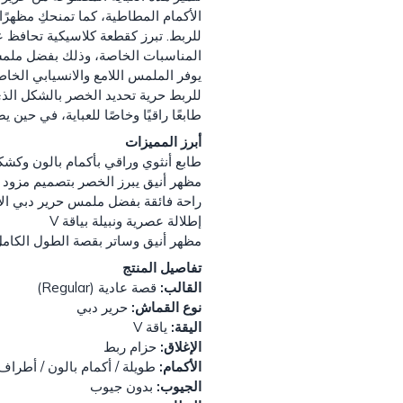
للربط. تبرز كقطعة كلاسيكية تحافظ ع
المناسبات الخاصة، وذلك بفضل ملمسه
يوفر الملمس اللامع والانسيابي الخاص
للربط حرية تحديد الخصر بالشكل الذ
طابعًا راقيًا وخاصًا للعباية، في حين
أبرز المميزات
طابع أنثوي وراقي بأكمام بالون وكش
مظهر أنيق يبرز الخصر بتصميم مزود 
راحة فائقة بفضل ملمس حرير دبي ال
إطلالة عصرية ونبيلة بياقة V
مظهر أنيق وساتر بقصة الطول الكام
تفاصيل المنتج
القالب:
قصة عادية (Regular)
نوع القماش:
حرير دبي
اليقة:
ياقة V
الإغلاق:
حزام ربط
الأكمام:
طويلة / أكمام بالون / أطرا
الجيوب:
بدون جيوب