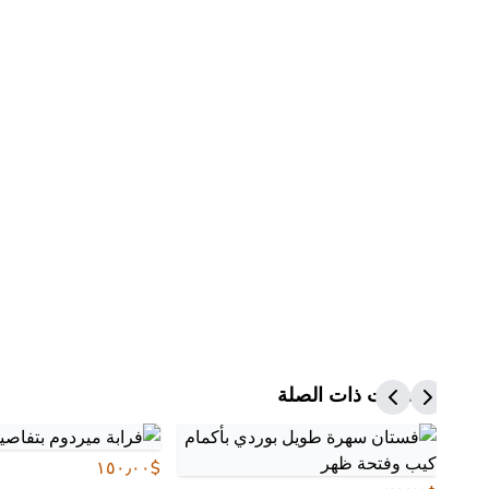
المنتجات ذات الصلة
$١٥٠٫٠٠