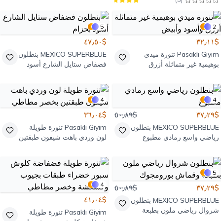
5
2
$٤٧٫٥٠
$٣٢٫١١
Pasaklı Giyim
تنورة ميدي
MEXICO SUPERBLUE
بنطلون
بوهيمية غير متماثلة أزرق
فضفاض ستايل الشارع أسود
وأسود وأبيض
بحزام
4
4
$٣٦٫٠٤
$٥٠٫٨٩
$٣٧٫٢٩
MEXICO SUPERBLUE
بنطلون
Pasaklı Giyim
تنورة طويلة
رياضي واسع رمادي مطبوع
لون وردي باهت شيفون طبقتين
بخصر مطاطي
5
4
$٥٠٫٨٩
$٣٧٫٢٩
$٤١٫٠٤
MEXICO SUPERBLUE
بنطلون
شروال رياضي ملون بطبعة
Pasaklı Giyim
تنورة طويلة
وقماش بورومجوك