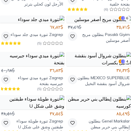
بفتحة خلفية
الأرجل لون كحلي بترتر
)
6
(
6
$٦٧٫٨٢
$٣٧٫٤٦
$٣٥٫٧١
Pasaklı Giyim
بنطلون مريح
Zagrep
تنورة ميدي جلد سوداء
أصفر موسلين
)
5
(
4
$٤٠٫٦٨
$٣٦٫٨٣
$٣٧٫٣٢
MEXICO SUPERBLUE
بنطلون
Zagrep
تنورة ميدي سوداء
شروال أسود بنقشة النخيل
جيرسيه بفتحة
)
5
(
بكسرات
$٣٨٫٥١
$٣٧٫٥٤
$٨٥٫٤٩
Genel Markalar
بنطلون
Zagrep
تنورة طويلة سوداء
إيطالي بني حرير مبطن
طبقتين وشق على شكل U