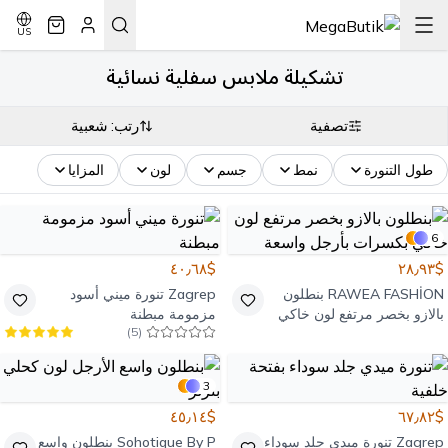
US
تشكيلة ملابس سفلية نسائية
تصفية
رتب: شعبية
طول التنورة
نمط
جسم
لون
المزايا
6
$٤٠٫٦٨
$٢٨٫٩٣
RAWEA FASHİON
بنطلون
Zagrep
تنورة ميني أسود
بالازو بخصر مرتفع لون خاكي
مزمومة مبطنة
)
5
(
بكسرات بأرجل واسعة
3
$٤٥٫١٤
$٦٧٫٨٢
Zagrep
تنورة ميدي جلد سوداء
Sohotique By P
بنطلون واسع