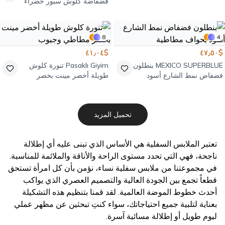
فضفاضة كلوش سبور خضراء
طبقات بجيوب وكشكشة وخصر
مطاطي
8
4
$٤١٫٠٤
$٤٧٫٥٠
MEXICO SUPERBLUE
بنطلون
Pasaklı Giyim
تنورة كلوش
فضفاض نمط الشارع أسود
طويلة أخضر مينت بخصر
بحواف مطاطية
مطاطي وجيوب
تحميل المزيد
تعتبر الملابس السفلية هي الأساس الذي تبنى عليه أي إطلالة
ناجحة، فهي التي تحدد مستوى الراحة والأناقة والملائمة للمناسبة.
في مجموعتنا من ملابس سفلية نساء، نؤمن بأن كل امرأة تستحق
قطعاً تجمع بين الجودة العالية والتصميم العصري الذي يواكب
أحدث خطوط الموضة العالمية. لقد قمنا بتنظيم هذه التشكيلة
بعناية لتلبية جميع احتياجاتك، سواء كنتِ تبحثين عن مظهر عملي
ليوم طويل أو إطلالة مسائية آسرة.