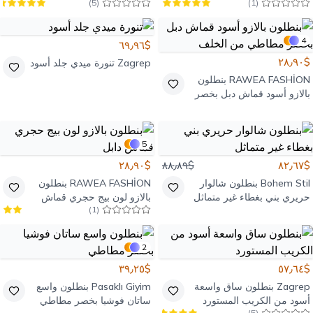
)
5
(
)
1
(
كورسيه
4
$٦٩٫٩٦
$٢٨٫٩٠
Zagrep
تنورة ميدي جلد أسود
RAWEA FASHİON
بنطلون
بالازو أسود قماش دبل بخصر
مطاطي من الخلف
5
$٢٨٫٩٠
$٨٨٫٨٩
$٨٢٫٦٧
Bohem Stil
بنطلون شالوار
RAWEA FASHİON
بنطلون
حريري بني بغطاء غير متماثل
بالازو لون بيج حجري قماش
)
1
(
دابل
2
$٣٩٫٢٥
$٥٧٫٦٤
Zagrep
بنطلون ساق واسعة
Pasaklı Giyim
بنطلون واسع
أسود من الكريب المستورد
ساتان فوشيا بخصر مطاطي
)
5
(