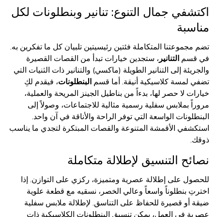
اكتشفي جمال التنوع: تنانير وبنطلونات لكل
مناسبة
تضم مجموعتنا المتكاملة فئتين رئيسيتين تلبيان كل ما تفكرين به.
في قسم
التنانير
، ستجدين خيارات تبدأ من القصات القصيرة
والجريئة إلى التنانير الطويلة (ماكسي) والتنانير ذات الثنيات التي
تضفي لمسة كلاسيكية أنيقة. أما قسم
البنطلونات
، فيقدم لكِ
خيارات لا حصر لها، بدءاً من بناطيل الجينز المريحة والعملية،
مروراً بملابس سفلية رسمية مثالية للاجتماعات، وصولاً إلى
البنطلونات الواسعة التي توفر الراحة والأناقة في آن واحد.
استكشفي الأقمشة المتنوعة والقصات المبتكرة لتجدي ما يناسب
ذوقك.
نصائح التنسيق لإطلالة متكاملة
للحصول على إطلالة عصرية ومتميزة، ركزي على التوازن. إذا
اخترتِ بنطلوناً واسعاً وعالي الخصر، نسقيه مع قطعة علوية
ضيقة أو قصيرة للحفاظ على التناسق. لإطلالة ملابس سفلية
عصرية في العمل، يمكن تنسيق البنطلونات الكلاسيكية ذات