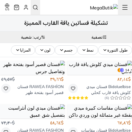
US
تشكيلة فساتين ياقة القارب المميزة
تصفية
رتب: شعبية
طول التنورة
نمط
جسم
لون
المزايا
14
$٤٩٫٥٧
$٣٩٫٦٦
$٨٢٫١٤
Bidoluelbise
فستان ميدي
RAWEA FASHİON
فستان
كلوش ياقة قارب كحلي
قصير أسود بفتحة ظهر
)
6
(
وتفاصيل جرس
$٧٣٫٣٠
$٥٨٫٦٤
$٦٧٫٨٦
Bidoluelbise
فستان مقاسات
RAWEA FASHİON
فستان