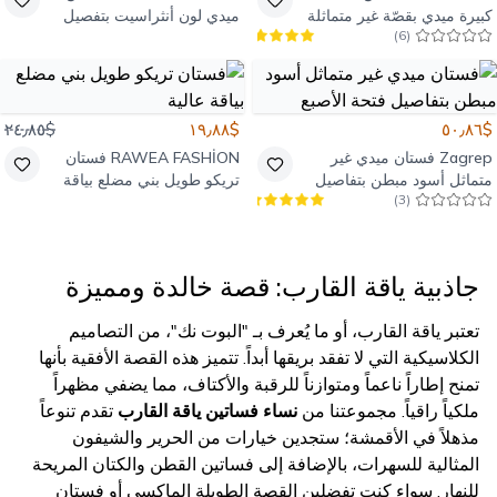
كبيرة ميدي بقصّة غير متماثلة
ميدي لون أنثراسيت بتفصيل
)
6
(
لون وردي داكن
شق عميق
$٢٤٫٨٥
$١٩٫٨٨
$٥٠٫٨٦
Zagrep
فستان ميدي غير
RAWEA FASHİON
فستان
متماثل أسود مبطن بتفاصيل
تريكو طويل بني مضلع بياقة
)
3
(
فتحة الأصبع
عالية
جاذبية ياقة القارب: قصة خالدة ومميزة
تعتبر ياقة القارب، أو ما يُعرف بـ "البوت نك"، من التصاميم
الكلاسيكية التي لا تفقد بريقها أبداً. تتميز هذه القصة الأفقية بأنها
تمنح إطاراً ناعماً ومتوازناً للرقبة والأكتاف، مما يضفي مظهراً
ملكياً راقياً. مجموعتنا من
نساء فساتين ياقة القارب
تقدم تنوعاً
مذهلاً في الأقمشة؛ ستجدين خيارات من الحرير والشيفون
المثالية للسهرات، بالإضافة إلى فساتين القطن والكتان المريحة
للنهار. سواء كنت تفضلين القصة الطويلة الماكسي أو فستان