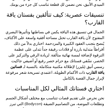
الميدي الأنيق، نحن نضمن لكِ قطعة تناسب كل جزء من يومك.
تنسيقات عصرية: كيف تتألقين بفستان ياقة
القارب؟
الجمال في تنسيق هذه الياقة يكمن في بساطتها وتأثيرها البصري
المفتوح. لأن ياقة القارب تحتل مساحة أفقية واسعة على الأكتاف،
يُنصح بتجنب العقود الكبيرة والمزدحمة. اختاري بدلاً من ذلك
أقراطاً متدلية بارزة أو قلادات رقيقة جداً تتدلى على عظمة
الترقوة لإضافة لمسة نهائية متألقة. لزيادة الرقي والتركيز على
الخصر، نسّقي فستانك مع حزام خصر رفيع أو أضيفي جاكيت
رسمي أنيق (بليزر) لإطلالة مكتبية متكاملة. بالنسبة لـ
فساتين
ياقة القارب
ذات الأكمام الطويلة، اعتمدي تسريحة شعر مرفوعة
لإبراز جمال القصة بالكامل.
اختاري فستانك المثالي لكل المناسبات
نحن نحرص على تقديم قصات تتناسب مع مختلف أشكال الجسم
وتطلعات الموضة، من التصاميم الضيقة (Bodycon) التي تبرز