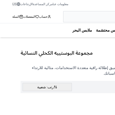
معلومات عنا
مركز المساعدة
الإرجاعات
US
حساب
المفضلات
السلة
بس محتشمة
ملابس البحر
مجموعة البوستييه الكحلي النسائية
 إطلالة راقية متعددة الاستخدامات، مثالية للارتداء
سباتك.
رتب: شعبية