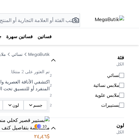
فساتين
فساتين سهرة
ج
MegaButik
نسائي
ملا
فئة
الكل
تم العثور على 2 منتجًا.
نسائي
2
اكتشفي الأناقة العصرية وا
ملابس نسائية
2
المنفرد أو للتنسيق تحت ال
ملابس علوية
2
بستييرات
جسم
لون
2
لون
10
الكل
$٢٤٫٤٦