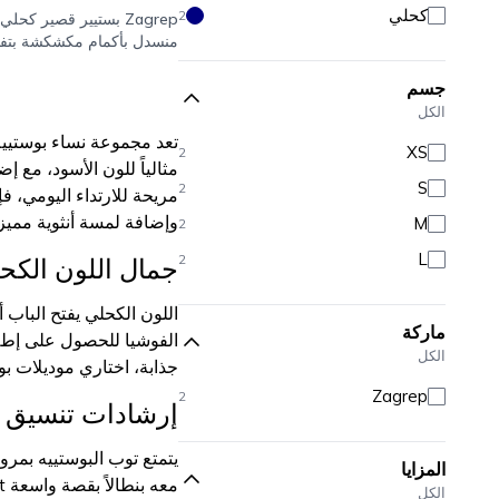
كحلي
2
Zagrep
بستيير قصير كحلي
منسدل بأكمام مكشكشة بتف
كتف
جسم
الكل
تعد مجموعة نساء بوستييه 
XS
2
مثالياً للون الأسود، مع 
S
2
مريحة للارتداء اليومي، ف
وإضافة لمسة أنثوية مميز
M
2
L
2
جمال اللون الكح
اللون الكحلي يفتح الباب أ
ماركة
الفوشيا للحصول على إطلال
الكل
جذابة، اختاري موديلات بو
Zagrep
2
إرشادات تنسيق ال
يتمتع توب البوستييه بمرو
المزايا
الكل