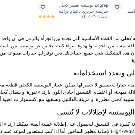
Zagrep
بوستييه قصير كحلي
اصيل
جيرسيه حريري بأكمام درابيه
)
1
(
مكشكشة
كحلي من القطع الأساسية التي تجمع بين الجرأة والرقي في آن واحد. يتم
إضافة لمسة من الحداثة والهدوء. سواء كنت تبحثين عن بوستييه من السا
إن هذه التشكيلة تلبي جميع احتياجاتك. نحن نوفر لكِ خيارات متنوعة من
ة.
لي وتعدد استخداماته
مام خيارات تنسيق لا حصر لها. يمكن اعتبار البوستييه الكحلي قطعة محاي
ة مبهجة، أو اعتمدي التنسيق أحادي اللون بارتداء تنورة أو بنطال كح
ستييه كحلي مطرزة أو مزينة بالدانتيل ونسقيها مع إكسسوارات ذهبية أ
بوستييه لإطلالات لا تُنسى
نة كبيرة في التنسيق. للحصول على إطلالة عملية أنيقة، يمكنك ارتداء 
معه بنطالاً بقصة واسعة High-Waist لإطالة مظهر الساقين. أما إذا كنتِ تست