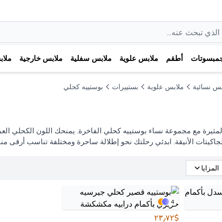
مبسوتات
أطقم
ملابس علوية
ملابس سفلية
ملابس خارجية
ملا
بس نسائية
ملابس علوية
بستييرات
بوستييه كحلي
لمثيرة مع مجموعة نساء بوستييه كحلي الفاخرة. يمنحك اللون الكحلي العميق
جاكيتات الأنيقة. ابدئي رحلتك نحو إطلالة ساحرة ومختلفة تناسب أرقى منا
المزايا
4
$٢٣٫٧٢