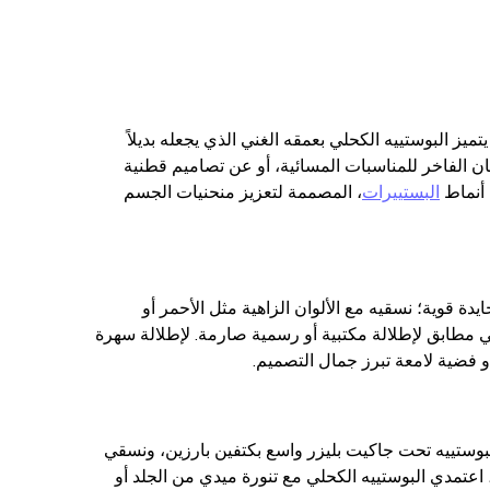
يز البوستييه الكحلي بعمقه الغني الذي يجعله بديلاً
تان الفاخر للمناسبات المسائية، أو عن تصاميم قطنية
 أنماط
البستييرات
، المصممة لتعزيز منحنيات الجسم
دة قوية؛ نسقيه مع الألوان الزاهية مثل الأحمر أو
لي مطابق لإطلالة مكتبية أو رسمية صارمة. لإطلالة سهرة
و فضية لامعة تبرز جمال التصميم.
البوستييه تحت جاكيت بليزر واسع بكتفين بارزين، ونسقي
عدين لموعد عشاء، اعتمدي البوستييه الكحلي مع تنورة ميدي من الجلد أو