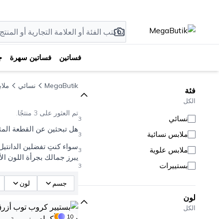
فساتين
فساتين سهرة
ج
MegaButik
نسائي
ملا
فئة
الكل
تم العثور على 3 منتجًا.
نسائي
3
هل تبحثين عن القطعة المث
ملابس نسائية
3
سواء كنتِ تفضلين الدانتيل
ملابس علوية
3
يبرز جمالك بجرأة اللون الأ
بستييرات
3
جسم
لون
لون
الكل
10