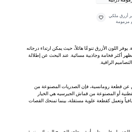
ر أزرق ملكي
م مزمومة
وفر اللون الأزرق تنوعًا هائلاً، حيث يمكن ارتداء درجاته
مظهر أكثر فخامة وجاذبية مسائية. عند البحث عن إطلالة
تصاميم الراقية.
ثين عن قطعة رومانسية، فإن الصدريات المصنوعة من
 القطنية أو المصنوعة من قماش الجيرسيه هي الخيار
 ركزي على القصات: الصدرية الطويلة (Longline) توفر دعماً إضافياً وتعمل كقطعة علوية مستقلة، بينما تمنحك القصات
نتك. للحصول على مظهر أنيق وجاهز للخروج المسائي، نسقي