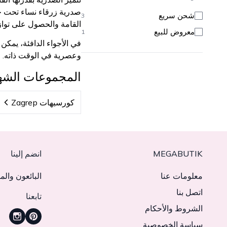
صدرية زرقاء نساء تحت جاك
شحن سريع
3
القامة والحصول على تواز
معروض للبيع
1
في الأجواء الدافئة، يمك
وعصرية في الوقت ذاته.
المجموعات الشه
كورسيهات Zagrep
MEGABUTIK
انضم إلينا
معلومات عنا
البائعون والم
اتصل بنا
تابعنا
الشروط والأحكام
سياسة الخصوصية