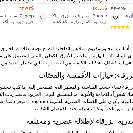
$٢٣٫٧٢
$٢٥٫٤١
$٢٣٫٧٢
أزرق
Zagrep
بستيير قصير أزرق ساكس
Zagrep
بستيير قصي
جيرسيه بأكمام درابيه مكشكشة
حرير جيرسيه بأكما
درابيه
أساسية تتجاوز مفهوم الملابس الداخلية لتصبح نجمة إطلالتك الخارجية. ي
وي للمناسبات النهارية، أو اختيار الأزرق الكحلي والنيلي للحصول على 
ي في استكشاف تشكيلتنا الكاملة من
البستييرات
التي تشمل العديد من ال
لزرقاء: خيارات الأقمشة والقصّات
زرقاء نساء حسب المناسبة والمظهر الذي تطمحين إليه. إذا كنتِ تبح
منحك شعوراً بالفخامة والأنوثة. أما للتنسيق اليومي المريح، فالصدريات
الأفضل لراحة تدوم طوال اليوم.
اً أنثوياً ناعماً يمكن تنسيقه تحت القمصان الشفافة.
درية الزرقاء لإطلالة عصرية ومختلفة
لفائقة على التكيف مع مختلف الإطلالات، مما يجعلها إضافة قيّمة لخزا