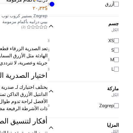
أزرق
3
$٢٠٫٣٣
Zagrep
بستيير كروب توب 
بيبي درابيه بأكمام مزمومة
جسم
)
2
(
الكل
XS
3
تعد الصدرية الزرقاء قطعة 
S
3
الهادئة مثل الأزرق السما
M
3
جريئة وعصرية، لا تتردد
L
3
اختيار الصدرية ا
يختلف اختيارك لـ صدرية 
ماركة
الدانتيل الأزرق الداكن ت
الكل
Zagrep
3
ذات الأشرطة الرفيعة مظهر
أفكار لتنسيق الص
المزايا
الكل
تتميز الصدرية بقدرتها ا