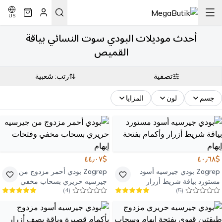
US
أحدث موديلات البودي سوت النسائي بياقة
القميص
تصفية
رتب: شعبية
جسم
لون
المزايا
$٤٤٫٠٧
$٤٠٫٦٨
Zagrep
بودي جيرسيه أسود
Zagrep
بودي أحمر مزدوج من
مستورد بياقة شريط أزرار
جيرسيه حريري بسحاب مخفي
)
4
(
)
5
(
وأكمام بفتحة إبهام
وفتحات إبهام