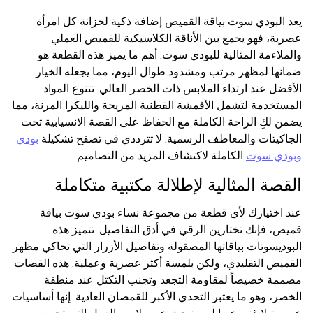
يعد البودي سوت بياقة القميص إضافة ذكية لخزانة كل امرأة
عصرية، فهو يجمع بين الأناقة الكلاسيكية للقميص العملي
والملاءمة المثالية للبودي سوت. أهم ما يميز هذه القطعة هو
ضمانها لمظهر مرتب ومشدود طوال اليوم، مما يجعله الخيار
الأفضل عند ارتداء الملابس ذات الخصر العالي. تتنوع المواد
المستخدمة لتشمل الأقمشة القطنية المريحة والليكرا المرنة، مما
يضمن لكِ الراحة الكاملة مع الحفاظ على القصة الانسيابية تحت
الجاكيتات والمعاطف الرسمية. لا تترددي في تصفح تشكيلة
بودي
وبودي سوت
الكاملة لاكتشاف المزيد من التصاميم.
القصة المثالية لإطلالة مكتبية متكاملة
عند اختيارك لأي قطعة من مجموعة نساء بودي سوت بياقة
قميص، فإنك تختارين الرقي في أدق التفاصيل. تتميز هذه
البوديسوتات بياقاتها المصقولة وتفاصيل الأزرار التي تحاكي مظهر
القميص التقليدي، ولكن بلمسة أكثر عصرية وعملية. هذه القصات
مصممة خصيصاً لمقاومة التجعد وتجنب التكتل عند منطقة
الخصر، وهو ما يعتبر التحدي الأكبر للقمصان العادية. إنها أساسيات