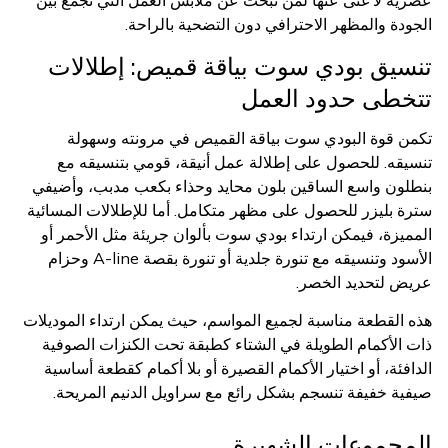
عصرية لا غنى عنها لمن تبحث عن ملابس العمل التي تجمع بين
الجودة والمظهر الاحترافي دون التضحية بالراحة.
تنسيق بودي سوت بياقة قميص: إطلالات
تتخطى حدود العمل
تكمن قوة البودي سوت بياقة القميص في مرونته وسهولة
تنسيقه. للحصول على إطلالة عمل أنيقة، قومي بتنسيقه مع
بنطلون واسع الساقين بلون محايد وحذاء بكعب مدبب، وأضيفي
سترة بليزر للحصول على مظهر متكامل. أما للإطلالات المسائية
المميزة، فيمكن ارتداء بودي سوت بألوان جريئة مثل الأحمر أو
الأسود وتنسيقه مع تنورة جلدية أو تنورة بقصة A-line وحزام
عريض لتحديد الخصر.
هذه القطعة مناسبة لجميع المواسم، حيث يمكن ارتداء الموديلات
ذات الأكمام الطويلة في الشتاء كطبقة تحت الكنزات الصوفية
الدافئة، أو اختيار الأكمام القصيرة أو بلا أكمام كقطعة أساسية
صيفية خفيفة تنسجم بشكل رائع مع سراويل الدنيم المريحة.
المجموعات الشهيرة