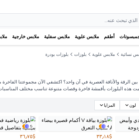
مبسوتات
أطقم
ملابس علوية
ملابس سفلية
ملابس خارجية
ملا
بس نسائية
ملابس علوية
بلوزات
بلوزات بودرة
ت هذه البلوزات بأقمشة فاخرة وقصات متنوعة تناسب مختلف المناسبات، م
لون
المزايا
5
4
$٣٦٫٧٥
$٣٣٫١٨