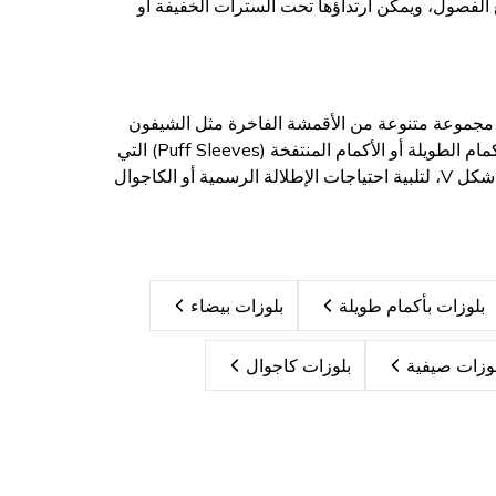
ع الفصول، ويمكن ارتداؤها تحت السترات الخفيفة أو
حن ندرك أن القصة والجودة هي مفتاح الأناقة. لذا، تضم مجموعتنا من بلوزات نساء Pudra Bluz مجموعة متنوعة من الأقمشة الفاخرة مثل الشيفون
الحريري والتريكو الناعم، مما يضمن لكِ الراحة طوال اليوم. ابحثي عن التصاميم المميزة ذات الأكمام الطويلة أو الأكمام المنتفخة (Puff Sleeves) التي
تضفي لمسة درامية وعصرية. كما نوفر تصاميم متعددة للعنق، مثل الياقة المرتفعة أو القبة على شكل V، لتلبية احتياجات الإطلالة الرسمية أو الكاجوال
بلوزات بأكمام طويلة
بلوزات بيضاء
وزات صيفية
بلوزات كاجوال