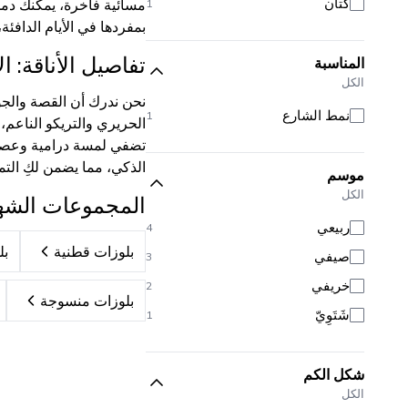
كتان
مسائية فاخرة، يمكنك دمجه
1
بمفردها في الأيام الدافئة،
تفاصيل الأناقة: 
المناسبة
الكل
نمط الشارع
1
الذكي، مما يضمن لكِ التم
موسم
الكل
المجموعات الشه
ربيعي
4
بلوزات قطنية
بل
صيفي
3
خريفي
2
بلوزات منسوجة
شَتَوِيّ
1
شكل الكم
الكل