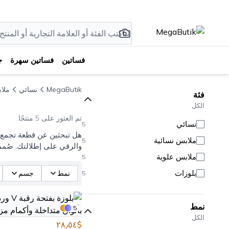
فساتين
فساتين سهرة
ج
MegaButik
نسائي
ملا
فئة
الكل
تم العثور على 5 منتجًا.
نسائي
5
ملابس نسائية
5
والرقي على إطلالتك. صُمم
ملابس علوية
5
بلوزات
نمط
جسم
5
نمط
5
الكل
$٢٨٫٥٤