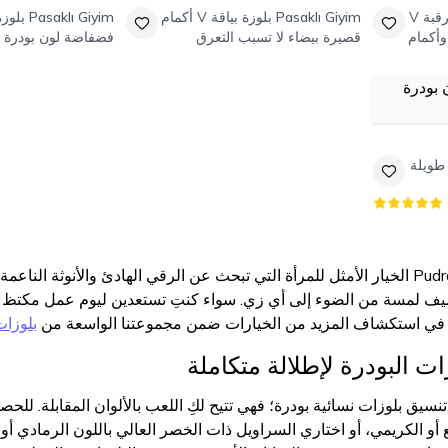
بلوزة بفتحة رقبة V
Pasaklı Giyim
بلوزة بياقة V أكمام
Pasaklı Giyim
بلوزة
وأكمام
قصيرة بيضاء لا تسبب التعرق
فضفاضة لون بودرة ب
قفازات أصابع
 طويلة
يف لمسة من الضوء إلى أي زي. سواء كنتِ تستعدين ليوم عمل مكتظ أو
ددي في استكشاف المزيد من الخيارات ضمن مجموعتنا الواسعة من
بلوزات
ات البودرة لإطلالة متكاملة
يق بلوزات نسائية بودرة؛ فهي تتيح لكِ اللعب بالألوان المقابلة. لل
 أو الكريمي، أو اختاري السراويل ذات الخصر العالي باللون الرمادي أ