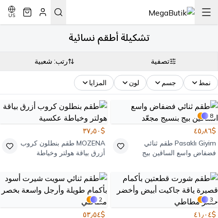
US
تشكيلة أطقم نسائية
تصفية
رتب: شعبية
نمط
جسم
لون
المزايا
8
$٣٧٫٥٠
$٤٥٫٨٦
Pasaklı Giyim
طقم ثنائي
MOZENA
طقم بنطلون كروب
فضفاض واسع الساقين بيج
أزرق بياقة هولتر وخياطة
بنسيج مجعّد
عكسية
2
3
$٥٣٫٥٤
$٤١٫٠٤