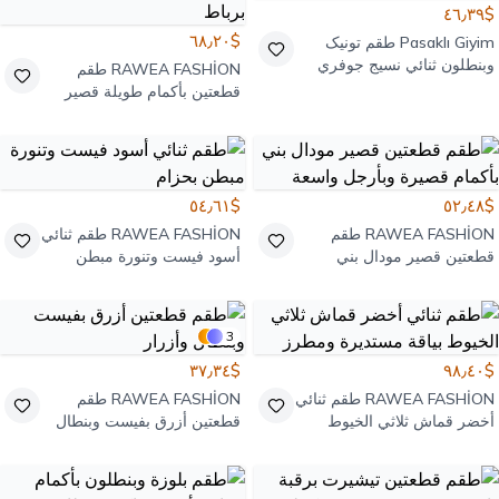
$٤٦٫٣٩
$٦٨٫٢٠
Pasaklı Giyim
طقم تونيک
وبنطلون ثنائي نسيج جوفري
RAWEA FASHİON
طقم
بأكمام بالون مكشكشة
قطعتين بأكمام طويلة قصير
رمادي بتفاصيل بوزم أمامي
برباط
$٥٤٫٦١
$٥٢٫٤٨
RAWEA FASHİON
طقم
RAWEA FASHİON
طقم ثنائي
قطعتين قصير مودال بني
أسود فيست وتنورة مبطن
بأكمام قصيرة وبأرجل واسعة
بحزام
3
$٣٧٫٣٤
$٩٨٫٤٠
RAWEA FASHİON
طقم ثنائي
RAWEA FASHİON
طقم
أخضر قماش ثلاثي الخيوط
قطعتين أزرق بفيست وبنطال
بياقة مستديرة ومطرز
وأزرار