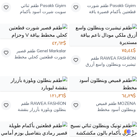
Pasaklı Giyim
طقم شورت
Pasaklı Giyim
طقم ثنائي
قطعتين بأكمام قصيرة ياقة
سويت شيرت أسود بأكمام
جاكيت أبيض وأخضر خصر
طويلة وأرجل واسعة بخصر
مطاطي
مطاطي
$٤٢٫٦٢
$٧٥٫٤٤
Genel Markalar
طقم قصير
شورت قطعتين كحلي مخطط
RAWEA FASHİON
طقم
بياقة V وحزام
تيشيرت وبنطلون واسع أزرق
ملكي مودال ناعم بياقة
مستديرة
$١٢١٫٣٦
$٦٤٫٢٩
MOZENA
طقم قميص
RAWEA FASHİON
طقم
وبنطلون أسود مخطط
بنطلون وبلوزة بأزرار بنقشة
ليوبارد
5