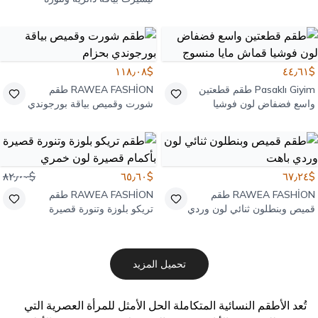
قصيرة بشورت مودال بوردو
$١١٨٫٠٨
$٤٤٫٦١
Pasaklı Giyim
طقم قطعتين
RAWEA FASHİON
طقم
واسع فضفاض لون فوشيا
شورت وقميص بياقة بورجوندي
قماش مايا منسوج
بحزام
$٨٢٫٠٠
$٦٥٫٦٠
$٦٧٫٢٤
RAWEA FASHİON
طقم
RAWEA FASHİON
طقم
قميص وبنطلون ثنائي لون وردي
تريكو بلوزة وتنورة قصيرة
باهت
بأكمام قصيرة لون خمري
تحميل المزيد
تُعد الأطقم النسائية المتكاملة الحل الأمثل للمرأة العصرية التي