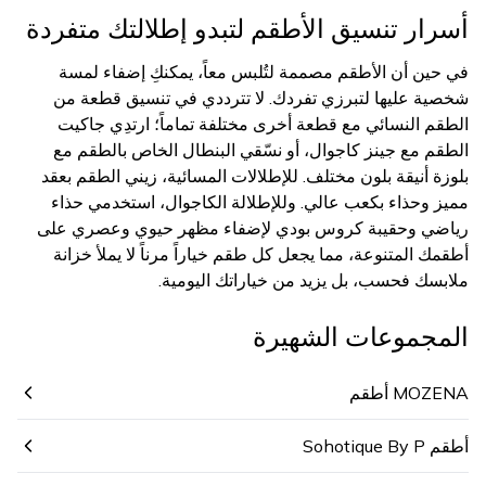
أسرار تنسيق الأطقم لتبدو إطلالتك متفردة
في حين أن الأطقم مصممة لتُلبس معاً، يمكنكِ إضفاء لمسة
شخصية عليها لتبرزي تفردك. لا تترددي في تنسيق قطعة من
الطقم النسائي مع قطعة أخرى مختلفة تماماً؛ ارتدِي جاكيت
الطقم مع جينز كاجوال، أو نسّقي البنطال الخاص بالطقم مع
بلوزة أنيقة بلون مختلف. للإطلالات المسائية، زيني الطقم بعقد
مميز وحذاء بكعب عالي. وللإطلالة الكاجوال، استخدمي حذاء
رياضي وحقيبة كروس بودي لإضفاء مظهر حيوي وعصري على
أطقمك المتنوعة، مما يجعل كل طقم خياراً مرناً لا يملأ خزانة
ملابسك فحسب، بل يزيد من خياراتك اليومية.
المجموعات الشهيرة
MOZENA أطقم
أطقم Sohotique By P