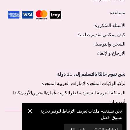
مساعدة
الأسئلة المتكررة
كيف يمكنني تقديم طلب؟
الشحن والتوصيل
الإرجاع والإلغاء
نحن نقوم حاليًا بالتسليم إلى 11 دولة
تركيا
الولايات المتحدة
الإمارات العربية المتحدة
المملكة العربية السعودية
قطر
الكويت
عُمان
البحرين
الأردن
كندا
أذربيجان
نحن نستخدم ملفات تعريف الارتباط لتوفير تجربة
تسوق أفضل.
© 2025 MegaButik -
جميع الحقوق محفوظة
إعدادات الكوكيز
قبول الكل