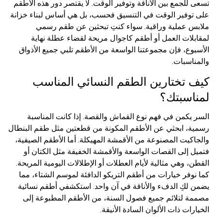
تسعى للجمع بين الأناقة وتوفير الوقت. لا يقتصر دور هذه الأطقم
على توفير الوقت في التنسيق فحسب، بل هي أساس لبناء خزانة
ملابس عملية وراقية. سواء كنتِ تبحثين عن طقم رسمي
لمقابلات العمل أو أطقم كاجوال مريحة لقضاء عطلة نهاية
الأسبوع، فإن مجموعتنا الواسعة من الأطقم تلبي جميع الأذواق
والمناسبات.
كيف تختارين الطقم النسائي المناسب
لمناسبتك؟
السر يكمن في فهم نوع القماش والقصة. إذا كانت المناسبة
رسمية، ابحثي عن الأطقم المكونة من قطعتين مثل طقم البنطال
والجاكيت المصنوعة من الأقمشة المهيكلة. أما الأطقم الصيفية،
فتميل إلى القصات الواسعة والأقمشة الخفيفة مثل الكتان أو
القطن، وهي مثالية لأيام العطلات أو الإطلالات اليومية المريحة.
كما نوفر خيارات من أطقم التريكو الدافئة لموسم الشتاء، مما
يضمن لكِ الدفء والأناقة في آن واحد. استكشفي أطقم نسائية
مصممة لتلائم جميع فصول السنة، من الأطقم المطبوعة إلى
الخيارات ذات الألوان السادة الأنيقة.