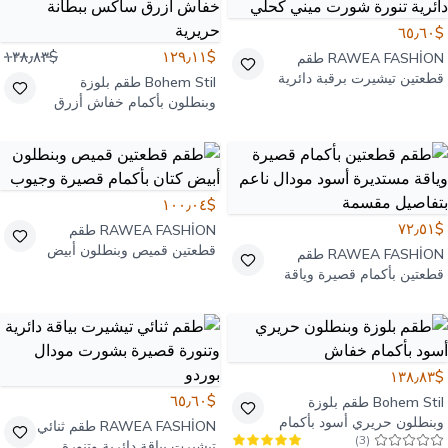
$٦٥٫٦٠
$١٣٨٫٨٣
$١٢٩٫١١
RAWEA FASHİON
طقم
قطعتين تيشيرت برقبة دائرية
Bohem Stil
طقم بلوزة
تنورة شورت ميني كحلي
وبنطلون بأكمام خفاش أزرق
ساكس ببطانة حريرية
$١٠٠٫٠٤
$٧٢٫٥١
RAWEA FASHİON
طقم
قطعتين قميص وبنطلون أبيض
RAWEA FASHİON
طقم
كتان بأكمام قصيرة وجيوب
قطعتين بأكمام قصيرة وياقة
مستديرة أسود مودال ناعم
بتفاصيل مقسمة
$١٣٨٫٨٣
$٦٥٫٦٠
Bohem Stil
طقم بلوزة
وبنطلون حريري أسود بأكمام
RAWEA FASHİON
طقم ثنائي
)
3
(
خفاش
تيشيرت بياقة دائرية وتنورة