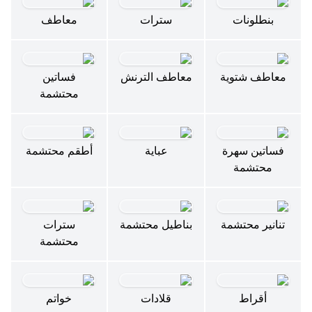
بنطلونات
سترات
معاطف
معاطف شتوية
معاطف الترنش
فساتين
محتشمة
فساتين سهرة
عباية
أطقم محتشمة
محتشمة
تنانير محتشمة
بناطيل محتشمة
سترات
محتشمة
أقراط
قلادات
خواتم