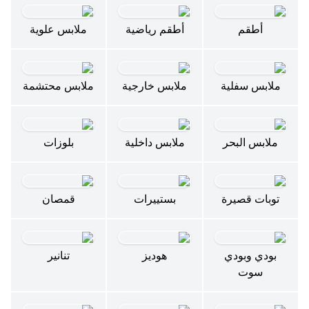
أطقم
أطقم رياضية
ملابس علوية
ملابس سفلية
ملابس خارجية
ملابس محتشمة
ملابس البحر
ملابس داخلية
بلوزات
توبات قصيرة
بستييرات
قمصان
بودي وبودي
هوديز
تنانير
سوت