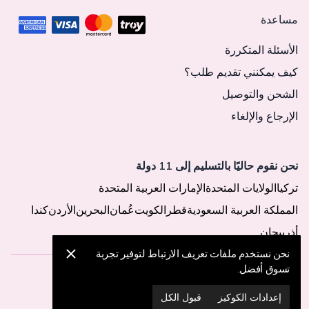
مساعدة
الأسئلة المتكررة
كيف يمكنني تقديم طلب؟
الشحن والتوصيل
الإرجاع والإلغاء
نحن نقوم حاليًا بالتسليم إلى 11 دولة
تركيا
الولايات المتحدة
الإمارات العربية المتحدة
المملكة العربية السعودية
قطر
الكويت
عُمان
البحرين
الأردن
كندا
أذربيجان
نحن نستخدم ملفات تعريف الارتباط لتوفير تجربة
تسوق أفضل.
© 2025 MegaButik -
جميع الحقوق محفوظة
إعدادات الكوكيز
قبول الكل