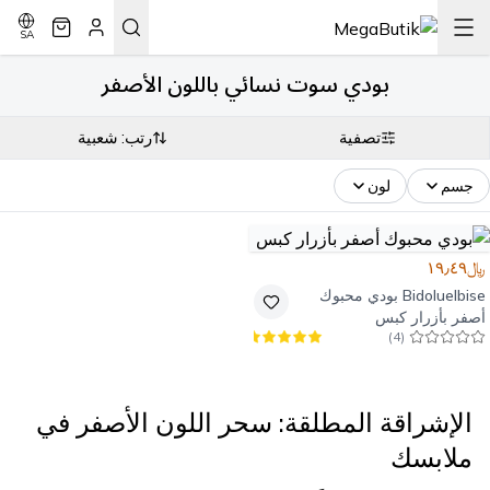
SA
بودي سوت نسائي باللون الأصفر
تصفية
رتب: شعبية
جسم
لون
﷼١٩٫٤٩
Bidoluelbise
بودي محبوك
أصفر بأزرار كبس
)
4
(
الإشراقة المطلقة: سحر اللون الأصفر في
ملابسك