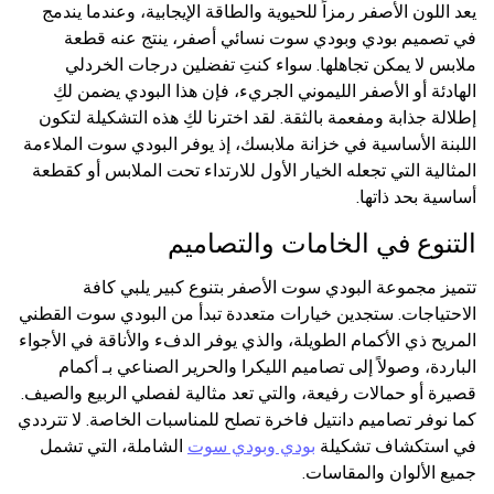
يعد اللون الأصفر رمزاً للحيوية والطاقة الإيجابية، وعندما يندمج
في تصميم بودي وبودي سوت نسائي أصفر، ينتج عنه قطعة
ملابس لا يمكن تجاهلها. سواء كنتِ تفضلين درجات الخردلي
الهادئة أو الأصفر الليموني الجريء، فإن هذا البودي يضمن لكِ
إطلالة جذابة ومفعمة بالثقة. لقد اخترنا لكِ هذه التشكيلة لتكون
اللبنة الأساسية في خزانة ملابسك، إذ يوفر البودي سوت الملاءمة
المثالية التي تجعله الخيار الأول للارتداء تحت الملابس أو كقطعة
أساسية بحد ذاتها.
التنوع في الخامات والتصاميم
تتميز مجموعة البودي سوت الأصفر بتنوع كبير يلبي كافة
الاحتياجات. ستجدين خيارات متعددة تبدأ من البودي سوت القطني
المريح ذي الأكمام الطويلة، والذي يوفر الدفء والأناقة في الأجواء
الباردة، وصولاً إلى تصاميم الليكرا والحرير الصناعي بـ أكمام
قصيرة أو حمالات رفيعة، والتي تعد مثالية لفصلي الربيع والصيف.
كما نوفر تصاميم دانتيل فاخرة تصلح للمناسبات الخاصة. لا تترددي
في استكشاف تشكيلة
بودي وبودي سوت
الشاملة، التي تشمل
جميع الألوان والمقاسات.