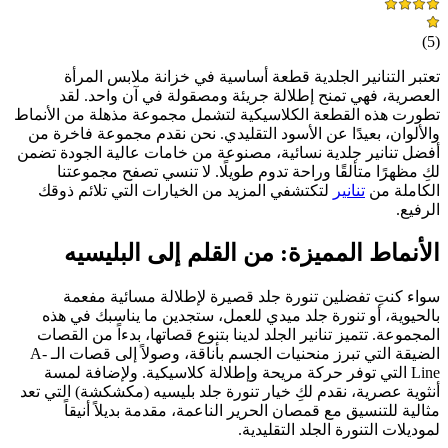
)
5
(
تعتبر التنانير الجلدية قطعة أساسية في خزانة ملابس المرأة
العصرية، فهي تمنح إطلالة جريئة ومصقولة في آن واحد. لقد
تطورت هذه القطعة الكلاسيكية لتشمل مجموعة مذهلة من الأنماط
والألوان، بعيدًا عن الأسود التقليدي. نحن نقدم مجموعة فاخرة من
أفضل تنانير جلدية نسائية، مصنوعة من خامات عالية الجودة تضمن
لكِ مظهرًا متألقًا وراحة تدوم طويلًا. لا تنسي تصفح مجموعتنا
الكاملة من
تنانير
لتكتشفي المزيد من الخيارات التي تلائم ذوقك
الرفيع.
الأنماط المميزة: من القلم إلى البليسيه
سواء كنتِ تفضلين تنورة جلد قصيرة لإطلالة مسائية مفعمة
بالحيوية، أو تنورة جلد ميدي للعمل، ستجدين ما يناسبك في هذه
المجموعة. تتميز تنانير الجلد لدينا بتنوع قصاتها، بدءاً من القصات
الضيقة التي تبرز منحنيات الجسم بأناقة، وصولاً إلى قصات الـ A-
Line التي توفر حركة مريحة وإطلالة كلاسيكية. ولإضافة لمسة
أنثوية عصرية، نقدم لكِ خيار تنورة جلد بليسيه (مكشكشة) التي تعد
مثالية للتنسيق مع قمصان الحرير الناعمة، مقدمة بديلاً أنيقاً
لموديلات التنورة الجلد التقليدية.