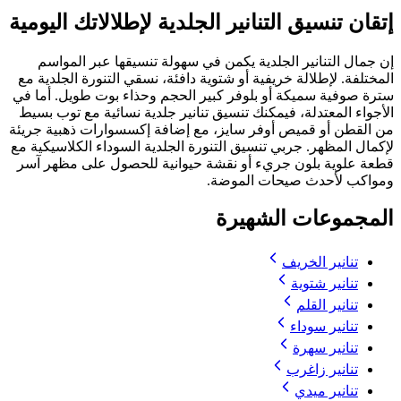
إتقان تنسيق التنانير الجلدية لإطلالاتك اليومية
إن جمال التنانير الجلدية يكمن في سهولة تنسيقها عبر المواسم
المختلفة. لإطلالة خريفية أو شتوية دافئة، نسقي التنورة الجلدية مع
سترة صوفية سميكة أو بلوفر كبير الحجم وحذاء بوت طويل. أما في
الأجواء المعتدلة، فيمكنك تنسيق تنانير جلدية نسائية مع توب بسيط
من القطن أو قميص أوفر سايز، مع إضافة إكسسوارات ذهبية جريئة
لإكمال المظهر. جربي تنسيق التنورة الجلدية السوداء الكلاسيكية مع
قطعة علوية بلون جريء أو نقشة حيوانية للحصول على مظهر آسر
ومواكب لأحدث صيحات الموضة.
المجموعات الشهيرة
تنانير الخريف
تنانير شتوية
تنانير القلم
تنانير سوداء
تنانير سهرة
تنانير زاغرب
تنانير ميدي