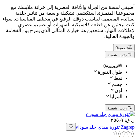
أضيفي لمسة من الجرأة والأناقة العصرية إلى خزانة ملابسك مع
مجموعتنا المتميزة. استكشفي تشكيلة واسعة من تنانير جلدية
نسائية، المصممة لتناسب ذوقك الرفيع في مختلف المناسبات. سواء
كنتِ تبحثين عن قطعة كلاسيكية للسهرات أو تصميم عصري
لإطلالات النهار، ستجدين هنا خيارك المثالي الذي يمزج بين الفخامة
والجودة العالية.
تصفية
0
رتب: شعبية
تصفية
0
طول التنورة
نمط
جسم
لون
المزايا
رتب: شعبية
ر. ق٢٥٥٫٩٦
Zagrep
تنورة ميدي جلد سوداء