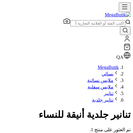
QA
MegaButik
نسائي
ملابس نسائية
ملابس سفلية
تنانير
تنانير جلدية
تنانير جلدية أنيقة للنساء
تم العثور على منتج 1.