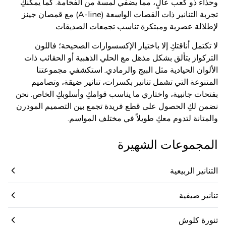
وحذاء ذو كعب عالٍ، مما يضفي لمسة من الفخامة. كما يمكنكِ
تجربة التنانير ذات القصات الواسعة (A-line) مع قمصان جينز
لإطلالة عصرية ومبتكرة تناسب تجمعات الصديقات.
لا تكتمل أناقتكِ إلا باختيار الإكسسوارات الصحيحة؛ فاللون
التركواز يتألق بشكل مذهل مع الحلي الذهبية أو الحقائب ذات
الألوان الحيادية مثل البيج والرمادي. استكشفي مجموعتنا
المتنوعة التي تشمل تنانير بكسرات، تنانير ضيقة، وتصاميم
بفتحات جانبية، واختاري ما يناسب قوامكِ وأسلوبكِ الخاص. نحن
نضمن لكِ الحصول على قطع فريدة تجمع بين التصميم المودرن
والمتانة لتدوم معكِ طويلاً في مختلف المواسم.
المجموعات الشهيرة
التنانير الربيعية
تنانير صيفية
تنورة كلوش