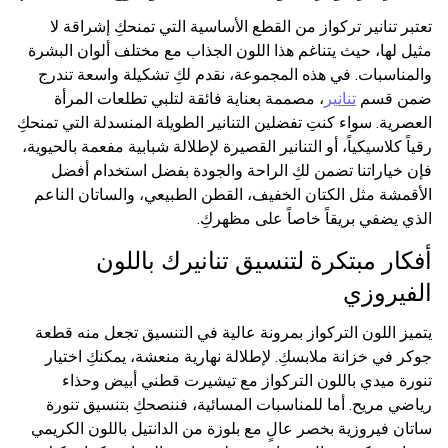
تعتبر تنانير تركواز من القطع الأساسية التي تمنحكِ إشراقة لا
مثيل لها، حيث يتناغم هذا اللون الجذاب مع مختلف ألوان البشرة
والمناسبات. في هذه المجموعة، نقدم لكِ تشكيلة واسعة تندرج
ضمن قسم
تنانير
، مصممة بعناية فائقة لتلبي تطلعات المرأة
العصرية. سواء كنتِ تفضلين التنانير الطويلة المنسدلة التي تمنحكِ
رقياً كلاسيكياً، أو التنانير القصيرة لإطلالة شبابية مفعمة بالحيوية،
فإن خياراتنا تضمن لكِ الراحة والجودة بفضل استخدام أفضل
الأقمشة مثل الكتان الخفيف، القطن الطبيعي، والساتان الناعم
الذي يضفي بريقاً خاصاً على مظهركِ.
أفكار مبتكرة لتنسيق تنانيرك باللون
الفيروزي
يتميز اللون التركواز بمرونة عالية في التنسيق تجعل منه قطعة
جوكر في خزانة ملابسكِ. لإطلالة نهارية منعشة، يمكنكِ اختيار
تنورة ميدي باللون التركواز مع تيشيرت قطني أبيض وحذاء
رياضي مريح. أما للمناسبات المسائية، فننصحكِ بتنسيق تنورة
ساتان فيروزية بخصر عالٍ مع بلوزة من الدانتيل باللون الكريمي