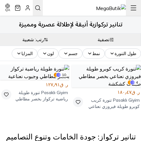
QA
تنانير تركوازية أنيقة لإطلالة عصرية ومميزة
تصفية
رتب: شعبية
طول التنورة
نمط
جسم
لون
المزايا
10
4
ر. ق١٢٧٫٩١
ر. ق١٨٠٫٤٧
Pasaklı Giyim
تنورة طويلة
رياضية تركواز بخصر مطاطي
Pasaklı Giyim
تنورة كريب
وجيوب نعناعية
كوبرو طويلة فيروزي نعناعي
بخصر مطاطي طبقات كشكشة
تنانير تركواز: جودة الخامات وتنوع التصاميم