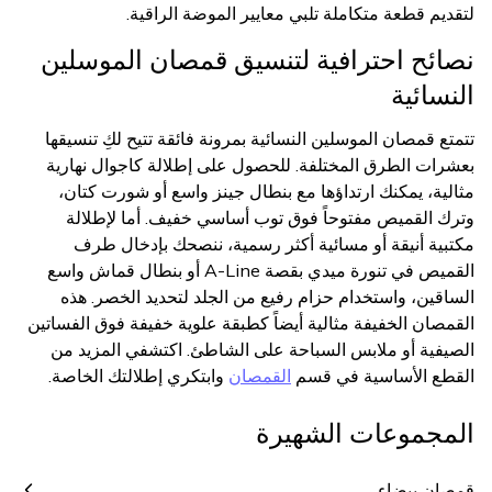
لتقديم قطعة متكاملة تلبي معايير الموضة الراقية.
نصائح احترافية لتنسيق قمصان الموسلين
النسائية
تتمتع قمصان الموسلين النسائية بمرونة فائقة تتيح لكِ تنسيقها
بعشرات الطرق المختلفة. للحصول على إطلالة كاجوال نهارية
مثالية، يمكنك ارتداؤها مع بنطال جينز واسع أو شورت كتان،
وترك القميص مفتوحاً فوق توب أساسي خفيف. أما لإطلالة
مكتبية أنيقة أو مسائية أكثر رسمية، ننصحك بإدخال طرف
القميص في تنورة ميدي بقصة A-Line أو بنطال قماش واسع
الساقين، واستخدام حزام رفيع من الجلد لتحديد الخصر. هذه
القمصان الخفيفة مثالية أيضاً كطبقة علوية خفيفة فوق الفساتين
الصيفية أو ملابس السباحة على الشاطئ. اكتشفي المزيد من
القطع الأساسية في قسم
القمصان
وابتكري إطلالتك الخاصة.
المجموعات الشهيرة
قمصان بيضاء