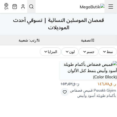
QA
قمصان الموسلين النسائية | تسوقي أحدث
الموديلات
تصفية
رتب: شعبية
نمط
جسم
لون
المزايا
ر. ق١٤٦٫٧٨
ر. ق١٥٣٫٥٢
Pasaklı Giyim
قميص فضفاض
بأكمام طويلة أسود وأبيض
بنمط كتل الألوان (Color
Block)