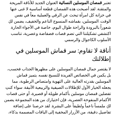
تعتبر
قمصان الموسلين النسائية
العنوان الجديد للأناقة المريحة
والمتقنة. لقد أصبحت هذه القمصان قطعة أساسية لا غنى عنها
في خزانة كل امرأة تبحث عن الرقي والعملية معاً في نفس
الوقت. الموسلين، بقماشه المنسوج الناعم والخفيف، يضمن لكِ
شعوراً بالبرودة والراحة طوال اليوم، خاصة في الأجواء الحارة.
اكتشفي تشكيلتنا التي تضم قصات فضفاضة وعصرية، تناسب
الأسلوب الكاجوال والرسمي.
أناقة لا تقاوم: سر قماش الموسلين في
إطلالتك
لا يقتصر جمال قمصان الموسلين على مظهرها الجذاب فحسب،
بل يكمن في الخصائص الفريدة للنسيج نفسه. يتميز قماش
الموسلين بقدرته العالية على التهوية وامتصاص الرطوبة، مما
يجعله الخيار الأول للإطلالات الصيفية والربيعية الأنيقة. سواء كنتِ
تفضلين قمصان موسلين بأكمام طويلة أو قصيرة، أو حتى قصات
الأكمام المنفوخة العصرية، فإن اختيارك من هذه المجموعة يضمن
لكِ ملمساً ناعماً ولطيفاً على البشرة. لقد حرصنا على إضافة
تفاصيل دقيقة، من الأزرار المخفية إلى الياقات المصممة بذكاء،