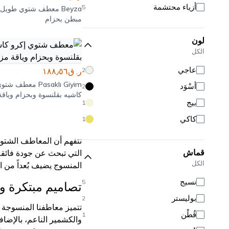
أزياء محتشمة
5
Beyza
معطف شتوي طويل 
مبطن بحزام
لون
الكل
عاجي
2
ر. ق١٨٨٫٥٦
Pasaklı Giyim
معطف شتوي 
أَسْوَد
2
كاشيه بقلنسوة وبحزام وياقة
بيج
1
مزدوجة
كاكي
1
نتفهم أن المعاطف الشتوي
قماش
التي تبحث عن جودة فائ
الكل
المنسوج يضيف بُعداً من 
نسيج
5
تصاميم مبتكرة وأ
بوليستر
2
تتميز معاطفنا المنسوجة 
قُطْن
1
والكشمير الناعم، بالإضا