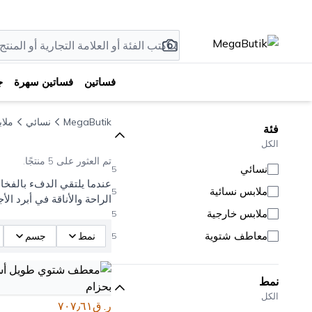
فساتين
فساتين سهرة
ج
MegaButik
نسائي
ملا
فئة
الكل
تم العثور على 5 منتجًا.
نسائي
5
عندما يلتقي الدفء بالفخ
ملابس نسائية
5
الراحة والأناقة في أبرد ا
ملابس خارجية
5
معاطف شتوية
نمط
جسم
5
نمط
الكل
ر. ق٧٠٧٫٦١