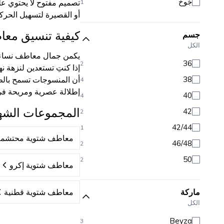
جُوخ
تصميم مفتوح لا يحتوي عل
1
أو القصيرة لتسهيل الحركة
كيفية تنسيق معا
جسم
الكل
يكمن جمال معاطف نساء شت
36
2
38
أن المنسوجات تسمح بالطب
4
إطلالة عصرية ومريحة في
40
4
المجموعات الشه
42
2
42/44
1
معاطف شتوية محتشمة
46/48
2
50
2
معاطف شتوية إكرو
ماركة
معاطف شتوية قطنية
الكل
Beyza
3