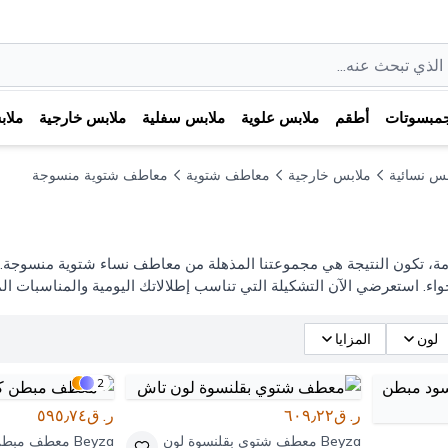
مبسوتات
أطقم
ملابس علوية
ملابس سفلية
ملابس خارجية
ملا
بس نسائية
ملابس خارجية
معاطف شتوية
معاطف شتوية منسوجة
امة، تكون النتيجة هي مجموعتنا المذهلة من معاطف نساء شتوية منسوجة
لأجواء. استعرضي الآن التشكيلة التي تناسب إطلالاتك اليومية والمناسبا
لون
المزايا
2
ر. ق٦٠٩٫٢٢
ر. ق٥٩٥٫٧٤
Beyza
معطف شتوي بقلنسوة لون
Beyza
معطف مبطن 