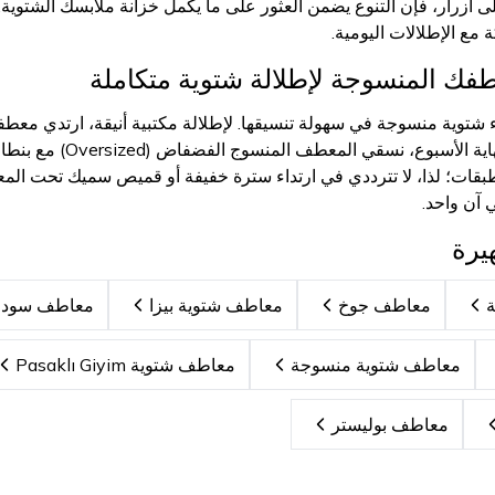
ى أزرار، فإن التنوع يضمن العثور على ما يكمل خزانة ملابسك الشتوية
 مع الإطلالات اليومية.
طفك المنسوجة لإطلالة شتوية متكاملة
وية منسوجة في سهولة تنسيقها. لإطلالة مكتبية أنيقة، ارتدي معطفاً
قات؛ لذا، لا تترددي في ارتداء سترة خفيفة أو قميص سميك تحت المعطف
 آن واحد.
يرة
معاطف جوخ
معاطف شتوية بيزا
معاطف سودا
معاطف شتوية منسوجة
معاطف شتوية Pasaklı Giyim
معاطف بوليستر