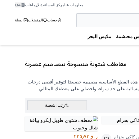
معلومات عنا
مركز المساعدة
الإرجاعات
QA
حساب
المفضلات
السلة
بس محتشمة
ملابس البحر
معاطف شتوية منسوجة بتصاميم عصرية
. هذه القطع الأساسية مصممة خصيصًا لتوفير أقصى درجات
ت المسائية على حد سواء، واحصلي على معطفك المثالي.
رتب: شعبية
ر. ق٢٣٥٫٧٣
كاكي بحزام