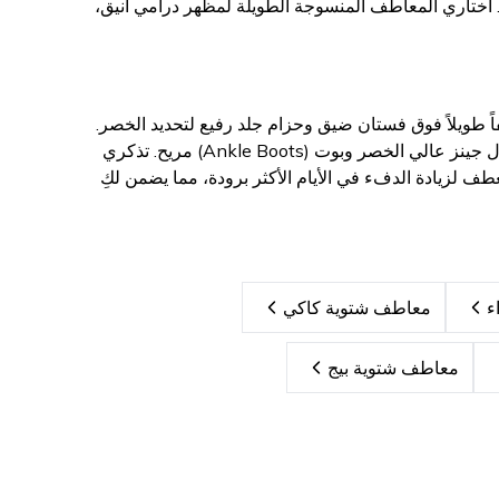
. اختاري المعاطف المنسوجة الطويلة لمظهر درامي أنيق،
 طويلاً فوق فستان ضيق وحزام جلد رفيع لتحديد الخصر.
إذا كنتِ تستعدين لنزهة نهاية الأسبوع، نسقي المعطف المنسوج الفضفاض (Oversized) مع بنطال جينز عالي الخصر وبوت (Ankle Boots) مريح. تذكري
 لزيادة الدفء في الأيام الأكثر برودة، مما يضمن لكِ
ء
معاطف شتوية كاكي
معاطف شتوية بيج