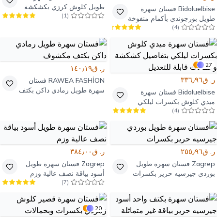
طويل كلوش كرزي بكشكشة
Bidoluelbise
فستان سهرة
)
1
(
طويل بورجوندي بأكمام منفوخة
)
4
(
وتفاصيل كورسيه وحزام
27
ر. ق١٤٠٫١٩
ر. ق٣٣٦٫٩٦
RAWEA FASHİON
فستان
سهرة طويل رمادي داكن بكتف
Bidoluelbise
فستان سهرة
مكشوف
ميدي كلوش بكسرات ليلكي
)
4
(
بتفاصيل كشكشة وحمالات
قابلة للتعديل
ر. ق٢٥٥٫٩٦
ر. ق٣٨٤٫٠٠
Zagrep
فستان سهرة طويل
Zagrep
فستان سهرة طويل
بوردي جيرسيه حرير بكسرات
أسود بياقة نصف عالية وزم
)
7
(
20