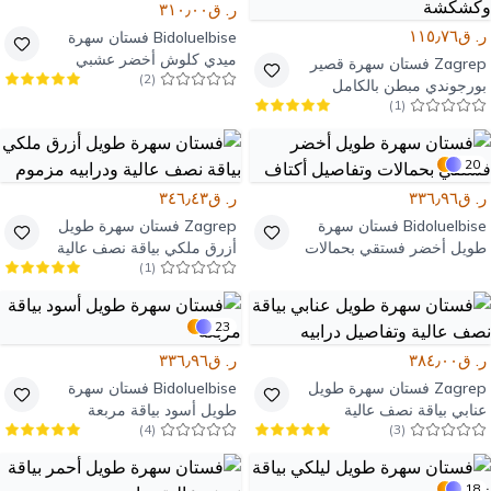
ر. ق٣١٠٫٠٠
ر. ق١١٥٫٧٦
Bidoluelbise
فستان سهرة
ميدي كلوش أخضر عشبي
Zagrep
فستان سهرة قصير
)
2
(
منسوج بياقة قارب
بورجوندي مبطن بالكامل
)
1
(
بحمالات وثنيات وكشكشة
20
ر. ق٣٣٦٫٩٦
ر. ق٣٤٦٫٤٣
Bidoluelbise
فستان سهرة
Zagrep
فستان سهرة طويل
طويل أخضر فستقي بحمالات
أزرق ملكي بياقة نصف عالية
)
1
(
وتفاصيل أكتاف
ودرابيه مزموم
23
ر. ق٣٨٤٫٠٠
ر. ق٣٣٦٫٩٦
Zagrep
فستان سهرة طويل
Bidoluelbise
فستان سهرة
عنابي بياقة نصف عالية
طويل أسود بياقة مربعة
)
4
(
)
3
(
وتفاصيل درابيه
18