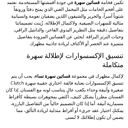
تكمن فخامة
فساتين سهرة
في جودة أقمشتها المستخدمة. نعتمد
على أفخم الخامات مثل المخمل الغني الذي يمنح دفئاً ورونقاً
شتوياً آسراً، والحرير والشيفون اللذين يضفيان نعومة وانسيابية
مثالية للسهرات الصيفية. ولاكتمال الإطلالة، زُينت تصميماتنا
بتفاصيل دقيقة مثل التطريز اليدوي الفاخر، والدانتيل الراقي،
وحبات الترتر البراقة. ابحثي عن الفساتين المزودة بتفاصيل
متميزة عند الخصر أو الأكتاف لزيادة جاذبية مظهرك.
تنسيق الإكسسوارات لإطلالة سهرة
متكاملة
لإكمال مظهرك في مجموعة
فساتين سهرة نساء
، يجب أن يتم
تنسيق الإكسسوارات بعناية فائقة. اختاري حقيبة سهرة Clutch
صغيرة وأنيقة وحذاء بكعب عالٍ يتناسب لونه مع الفستان. إذا كان
الفستان مطرزاً بشكل كثيف، اكتفي بمجوهرات بسيطة كأقراط
مسمارية أنيقة. أما إذا كان التصميم خالياً من التفاصيل البارزة،
يمكنكِ اختيار عقد جريء أو أقراط متدلية لزيادة التألق، مما
يضمن أن تكون إطلالتك لا تُنسى.