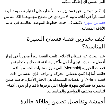
التي تضمن لكِ إطلالة ملكية.
إذا كنتِ تبحثين عن فستان يلفت الأنظار، فإن اختيار تصميماتنا يعد
استثماراً في أناقة تدوم. لا تترددي في تصفح مجموعتنا الكاملة من
فساتين سهرة
لاكتشاف أحدث خطوط الموضة العالمية في عالم
الأناقة المسائية.
كيف تختارين قصة فستان السهرة
المناسبة؟
عند البحث عن فستان الأحلام، تلعب القصة دوراً محورياً في إبراز
أفضل ما لديكِ. لتبدي أطول وأكثر رشاقة، ننصحك بالاتجاه نحو
قصات الحورية (Mermaid) التي تبرز منحنيات الجسم بأناقة
فائقة. أما إذا كنتِ تفضلين الحركة والراحة، فإن الفساتين ذات
قصة A-line أو القصات المنسدلة هي الخيار الأمثل، خاصة ضمن
مجموعة
فساتين سهرة طويلة
التي نوفرها بأكمام أو بدون أكمام
لتناسب مختلف المواسم والمناسبات.
أقمشة وتفاصيل تضمن إطلالة خالدة