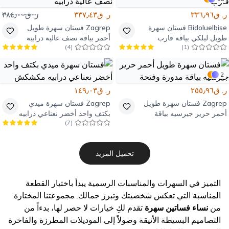
ر. ق٣٣٦٫٩٦
ر. ق٣٣٧٫٤٣
ر. ق٣٨٤٫٠٠
Bidoluelbise
فستان سهرة
Zagrep
فستان سهرة طويل
طويل ليلكي بياقة قارب
أحمر بياقة نصف عالية درابيه
)
4
(
)
1
(
2
ر. ق٢٥٥٫٩٦
ر. ق١٤٩٫٠٣
Zagrep
فستان سهرة طويل
Zagrep
فستان سهرة ميدي
أحمر حرير جيرسيه بياقة
بكتف واحد أخضر نعناعي درابيه
)
7
(
مدورة وفتحة
مكشكش
تحميل المزيد
التميز في السهرات والمناسبات الرسمية يبدأ باختيار القطعة
المناسبة التي تعكس شخصيتك وتبرز جمالك. مجموعتنا المختارة
من
نساء فساتين سهرة
تقدم لكِ خيارات لا حصر لها، بدءاً من
التصاميم البسيطة الأنيقة وصولاً إلى الموديلات المطرزة والفاخرة