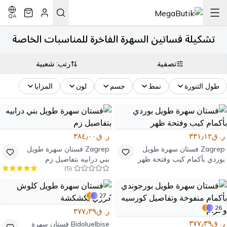
QA
تشكيلة فساتين السهرة الفاخرة للمناسبات الخاصة
تصفية
رتب: شعبية
طول التنورة
نمط
جسم
لون
المزايا
ر. ق٣٣١٫١٢
ر. ق٣٨٤٫٠٠
Zagrep
فستان سهرة طويل
Zagrep
فستان سهرة طويل
بوردي بأكمام كيب وفتحة ظهر
بني درابيه بتفاصيل زم
)
5
(
27
26
ر. ق٣٧٧٫٣٩
ر. ق٣٧٧٫٣٩
Bidoluelbise
فستان سهرة