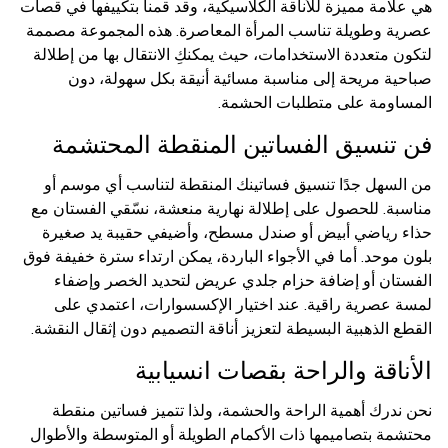
هي علامة مميزة للأناقة الكلاسيكية، وقد قمنا بتكييفها في قصات
عصرية وطويلة تناسب المرأة المعاصرة. هذه المجموعة مصممة
لتكون متعددة الاستخدامات، حيث يمكنكِ الانتقال بها من إطلالة
صباحية مريحة إلى مناسبة مسائية أنيقة بكل سهولة، دون
المساومة على متطلبات الحشمة.
فن تنسيق الفساتين المنقطة المحتشمة
من السهل جدًا تنسيق فساتينك المنقطة لتناسب أي موسم أو
مناسبة. للحصول على إطلالة نهارية منعشة، نسّقي الفستان مع
حذاء رياضي أبيض أو صندل مسطح، وأضيفي حقيبة يد صغيرة
بلون موحد. أما في الأجواء الباردة، يمكن ارتداء سترة خفيفة فوق
الفستان أو إضافة حزام جلدي عريض لتحديد الخصر وإضفاء
لمسة عصرية راقية. عند اختيار الإكسسوارات، اعتمدي على
القطع الذهبية البسيطة لتعزيز أناقة التصميم دون إثقال النقشة.
الأناقة والراحة بقصات انسيابية
نحن ندرك أهمية الراحة والحشمة، ولذا تتميز فساتين منقطة
محتشمة بتصاميمها ذات الأكمام الطويلة أو المتوسطة والأطوال