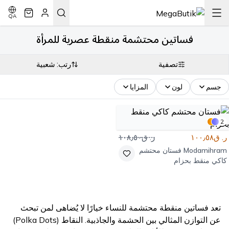
QA
فساتين محتشمة منقطة عصرية للمرأة
تصفية
رتب: شعبية
جسم
لون
المزايا
2
ر. ق١٠٠٫٥٨
ر. ق١٠٨٫٥٠
Modamihram
فستان محتشم
كاكي منقط بحزام
تعد فساتين منقطة محتشمة للنساء خيارًا لا يُضاهى لمن تبحث
عن التوازن المثالي بين الحشمة والجاذبية. النقاط (Polka Dots)