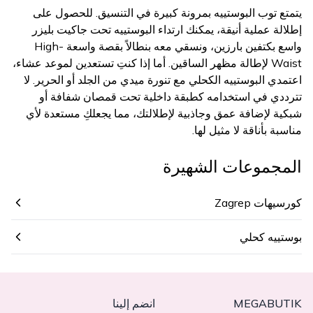
يتمتع توب البوستييه بمرونة كبيرة في التنسيق. للحصول على
إطلالة عملية أنيقة، يمكنك ارتداء البوستييه تحت جاكيت بليزر
واسع بكتفين بارزين، ونسقي معه بنطالاً بقصة واسعة High-
Waist لإطالة مظهر الساقين. أما إذا كنتِ تستعدين لموعد عشاء،
اعتمدي البوستييه الكحلي مع تنورة ميدي من الجلد أو الحرير. لا
تترددي في استخدامه كطبقة داخلية تحت قمصان شفافة أو
شبكية لإضافة عمق وجاذبية لإطلالتك، مما يجعلكِ مستعدة لأي
مناسبة بأناقة لا مثيل لها.
المجموعات الشهيرة
كورسيهات Zagrep
بوستييه كحلي
MEGABUTIK
انضم إلينا