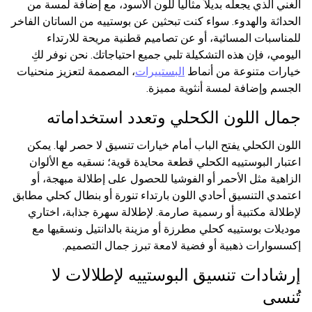
الغني الذي يجعله بديلاً مثالياً للون الأسود، مع إضافة لمسة من
الحداثة والهدوء. سواء كنت تبحثين عن بوستييه من الساتان الفاخر
للمناسبات المسائية، أو عن تصاميم قطنية مريحة للارتداء
اليومي، فإن هذه التشكيلة تلبي جميع احتياجاتك. نحن نوفر لكِ
خيارات متنوعة من أنماط
البستييرات
، المصممة لتعزيز منحنيات
الجسم وإضافة لمسة أنثوية مميزة.
جمال اللون الكحلي وتعدد استخداماته
اللون الكحلي يفتح الباب أمام خيارات تنسيق لا حصر لها. يمكن
اعتبار البوستييه الكحلي قطعة محايدة قوية؛ نسقيه مع الألوان
الزاهية مثل الأحمر أو الفوشيا للحصول على إطلالة مبهجة، أو
اعتمدي التنسيق أحادي اللون بارتداء تنورة أو بنطال كحلي مطابق
لإطلالة مكتبية أو رسمية صارمة. لإطلالة سهرة جذابة، اختاري
موديلات بوستييه كحلي مطرزة أو مزينة بالدانتيل ونسقيها مع
إكسسوارات ذهبية أو فضية لامعة تبرز جمال التصميم.
إرشادات تنسيق البوستييه لإطلالات لا
تُنسى