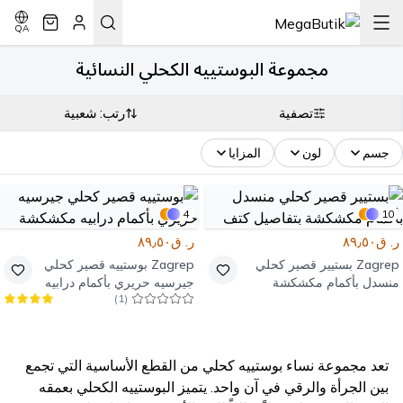
QA
مجموعة البوستييه الكحلي النسائية
تصفية
رتب: شعبية
جسم
لون
المزايا
4
10
ر. ق٨٩٫٥٠
ر. ق٨٩٫٥٠
Zagrep
بستيير قصير كحلي
Zagrep
بوستييه قصير كحلي
منسدل بأكمام مكشكشة
جيرسيه حريري بأكمام درابيه
)
1
(
بتفاصيل كتف
مكشكشة
تعد مجموعة نساء بوستييه كحلي من القطع الأساسية التي تجمع
بين الجرأة والرقي في آن واحد. يتميز البوستييه الكحلي بعمقه