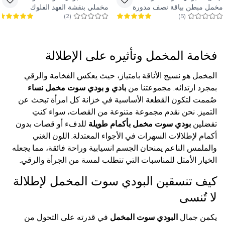
مخمل مبطن بياقة نصف مدورة
مخملي بنقشة الفهد الفلوك
)
2
(
)
5
(
بأزرار كبس
فخامة المخمل وتأثيره على الإطلالة
المخمل هو نسيج الأناقة بامتياز، حيث يعكس الفخامة والرقي
بمجرد ارتدائه. مجموعتنا من
بادي و بودي سوت مخمل نساء
صُممت لتكون القطعة الأساسية في خزانة كل امرأة تبحث عن
التميز. نحن نقدم مجموعة متنوعة من القصات، سواء كنتِ
تفضلين
بودي سوت مخمل بأكمام طويلة
للدفء أو قصات بدون
أكمام لإطلالات السهرات في الأجواء المعتدلة. اللون الغني
والملمس الناعم يمنحان الجسم انسيابية وراحة فائقة، مما يجعله
الخيار الأمثل للمناسبات التي تتطلب لمسة من الجرأة والرقي.
كيف تنسقين البودي سوت المخمل لإطلالة
لا تُنسى
يكمن جمال
البودي سوت المخمل
في قدرته على التحول من