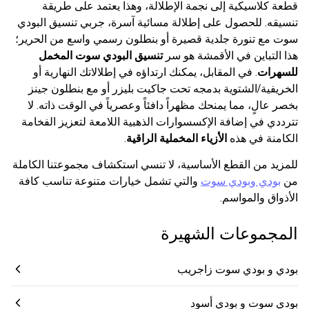
قطعة كلاسيكية إلى نجمة الإطلالة، وهذا يعتمد على طريقة
تنسيقه. للحصول على إطلالة مسائية آسرة، جربي تنسيق البودي
سوت مع تنورة جلدية قصيرة أو بنطلون رسمي واسع من الحرير؛
هذا التباين في الأقمشة هو سر
تنسيق البودي سوت المخمل
للسهرات
. في المقابل، يمكنك ارتداؤه في إطلالاتك النهارية أو
الخريفية/الشتوية بدمجه تحت جاكيت بليزر أو مع بنطلون جينز
بخصر عالٍ، مما يمنحك مظهراً دافئاً وعصرياً في الوقت ذاته. لا
تترددي في إضافة الإكسسوارات الذهبية اللامعة لتعزيز الفخامة
الكامنة في هذه
الأزياء المخملية الراقية
.
للمزيد من القطع الأساسية، لا تنسي استكشاف مجموعتنا الكاملة
من
بودي وبودي سوت
والتي تشمل خيارات متنوعة تناسب كافة
الأذواق والمواسم.
المجموعات الشهيرة
بودي و بودي سوت زاجريب
بودي سوت و بودي أسود