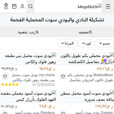
QA
تشكيلة البادي والبودي سوت المخملية الفخمة
تصفية
رتب: شعبية
جسم
لون
المزايا
11
ر. ق٤٧٫١٦
ر. ق٦٥٫٢٤
ر. ق٦٩٫٣٧
Bidoluelbise
بودي مخملي بكم
my cherie
بودي سوت مخمل
طويل باللون البترولي بتفاصيل
بني بطبعة زهور فلوك وكبّاس
)
2
(
الكشكشة
ر. ق١٢٧٫٩٢
ر. ق٦٦٫٥٠
ر. ق٧٠٫٧١
Zagrep
بودي سوت أسود
Randevu
بودي سوت أسود