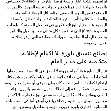
أو تصميم بفتحة عنق واسعة (رقبة القارب أو V-Neck) لإحساس
بالحرية والراحة. لقد قمنا بتوفير خامات عالية الجودة؛ كالبلوزات
المصنوعة من الحرير الطبيعي لمناسباتك المسائية الفخمة،
والقطن والكتان لتأمين التهوية المثالية والراحة خلال الأنشطة
اليومية. عند اختيار بلوزتك، فكري في تفاصيل القصة، كالبلوزات
القصيرة (Crop) التي تتناغم بشكل مثالي مع البناطيل والتنانير
بخصر عالٍ، أو التصاميم الطويلة الفضفاضة التي توفر إطلالة
عفوية ومريحة.
نصائح تنسيق بلوزة بلا أكمام لإطلالة
متكاملة على مدار العام
تتيح لكِ البلوزة بلا أكمام مرونة لا تُصدق في التنسيق، مما يجعلها
استثماراً حقيقياً في خزانة ملابسك. في الأيام الأكثر برودة، يمكنكِ
ارتدائها كطبقة أساسية تحت كارديغان صوفي أو سترة جينز أنيقة،
مما يضيف عمقًا وأناقة إلى إطلالتك دون الشعور بالوزن الزائد.
لتبدئي يومك بإطلالة كاجوال أنيقة، نسقي بلوزة قطنية بلا أكمام
مع تنورة ميدي من الدنيم وحذاء رياضي أبيض. أما في المناسبات
المسائية، اختاري بلوزة حريرية مزينة بالتفاصيل ونسقيها مع