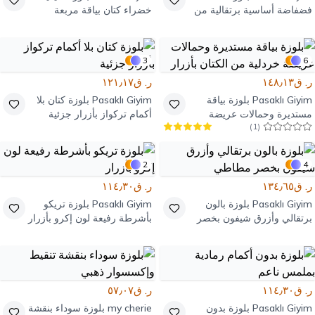
فضفاضة أساسية برتقالية من
خضراء كتان بياقة مربعة
الموسلين بخياطة خام
3
6
ر. ق١٤٨٫١٣
ر. ق١٢١٫١٧
Pasaklı Giyim
بلوزة بياقة
Pasaklı Giyim
بلوزة كتان بلا
مستديرة وحمالات عريضة
أكمام تركواز بأزرار جزئية
)
1
(
خردلية من الكتان بأزرار
2
4
ر. ق١٣٤٫٦٥
ر. ق١١٤٫٣٠
Pasaklı Giyim
بلوزة بالون
Pasaklı Giyim
بلوزة تريكو
برتقالي وأزرق شيفون بخصر
بأشرطة رفيعة لون إكرو بأزرار
مطاطي
ر. ق١١٤٫٣٠
ر. ق٥٧٫٠٧
Pasaklı Giyim
بلوزة بدون
my cherie
بلوزة سوداء بنقشة