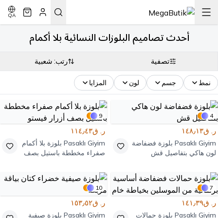
QA
أحدث تصاميم البلوزات النسائية بلا أكمام
تصفية
رتب: شعبية
نمط
جسم
لون
المزايا
9
4
ر. ق١٤٨٫١٣
ر. ق١١٤٫٤٣
Pasaklı Giyim
بلوزة فضفاضة
Pasaklı Giyim
بلوزة بلا أكمام
لون هاكي بتفاصيل قش
صفراء مخططة باستيل بصف
أزرار فيستو
10
7
ر. ق١٤١٫٣٩
ر. ق١٥٣٫٥٢
Pasaklı Giyim
بلوزة حمالات
Pasaklı Giyim
بلوزة صيفية