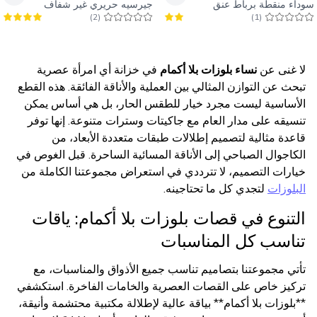
سوداء منقطة برباط عنق
جيرسيه حريري غير شفاف
)
2
(
)
1
(
لا غنى عن
نساء بلوزات بلا أكمام
في خزانة أي امرأة عصرية
تبحث عن التوازن المثالي بين العملية والأناقة الفائقة. هذه القطع
الأساسية ليست مجرد خيار للطقس الحار، بل هي أساس يمكن
تنسيقه على مدار العام مع جاكيتات وسترات متنوعة. إنها توفر
قاعدة مثالية لتصميم إطلالات طبقات متعددة الأبعاد، من
الكاجوال الصباحي إلى الأناقة المسائية الساحرة. قبل الغوص في
خيارات التصميم، لا تترددي في استعراض مجموعتنا الكاملة من
البلوزات
لتجدي كل ما تحتاجينه.
التنوع في قصات بلوزات بلا أكمام: ياقات
تناسب كل المناسبات
تأتي مجموعتنا بتصاميم تناسب جميع الأذواق والمناسبات، مع
تركيز خاص على القصات العصرية والخامات الفاخرة. استكشفي
**بلوزات بلا أكمام** بياقة عالية لإطلالة مكتبية محتشمة وأنيقة،