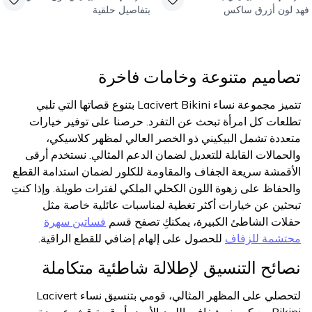
فهد لون أزرق ساكس
بتفاصيل حلقية
تصاميم متنوعة وخامات فاخرة
تتميز مجموعة نساء Lacivert Bikini بتنوع قصاتها التي تلبي
تطلعات كل امرأة تبحث عن التفرد. حرصنا على توفير خيارات
متعددة تشمل البيكيني ذو الخصر العالي لمظهر كلاسيكي،
والحمالات القابلة للتعديل لضمان الدعم المثالي. نستخدم أرقى
الأقمشة سريعة الجفاف والمقاومة للكلور لضمان استدامة القطع
والحفاظ على زهوة اللون الكحلي الملكي لفترات طويلة. وإذا كنتِ
تبحثين عن خيارات أكثر تغطية لمناسبات عائلية خاصة مثل
حفلات الشاطئ الكبيرة، يمكنكِ تصفح قسم
فساتين سهرة
محتشمة للزفاف
للحصول على إلهام إضافي للقطع الراقية.
نصائح التنسيق لإطلالة شاطئية متكاملة
لتحصلي على المظهر المثالي، قومي بتنسيق نساء Lacivert