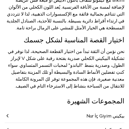
Bikini مع كيمونو شفاف باللون الأبيض أو قبعة قش عريضة
لإضافة لمسة من الأناقة الفرنسية. يُعد اللون الكحلي من الألوان
التي تتناغم بجمالية فائقة مع الإكسسوارات الذهبية، لذا لا تترددي
في ارتداء أقراط دائرية بسيطة. بالنسبة للأحذية، الصنادل الجلدية
المسطحة هي الخيار الأمثل للمشي على الرمال براحة تامة.
اختيار القصة المناسبة لشكل جسمك
نحن نؤمن أن الثقة تبدأ من اختيار القطعة الصحيحة، لذا نوفر في
تشكيلة البيكيني الكحلي صدرية بفتحة رقبة على شكل V لإبراز
الطول، وصدرية بنمط "الباندو" لمحبات التسمر المتساوي. سواء
كنتِ تفضلين الأنماط السادة والبسيطة أو تلك المزينة بتفاصيل
معدنية صغيرة، فإن هذه المجموعة توفر لكِ المرونة الكاملة
للانتقال من السباحة بنشاط إلى الاسترخاء التام في الصيف.
المجموعات الشهيرة
بيكيني Nur İç Giyim