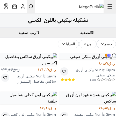
QA
تشكيلة بيكيني باللون الكحلي
تصفية
رتب: شعبية
جسم
لون
المزايا
2
ر. ق٨٠٫٨٧
ر. ق١٢١٫١٧
ر. ق١٣٣٫٤٣
Nur İç Giyim
بيكيني أزرق
ملكي صيفي
Nur İç Giyim
بيكيني أزرق
)
10
(
ساكس بتفاصيل إكسسوار
ر. ق٧٨٫٨٥
ر. ق٨٧٫٦١
Nur İç Giyim
بيكيني بنقشة
Nur İç Giyim
بيكيني لون كحلي