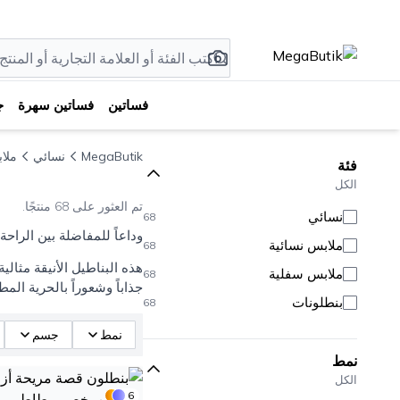
فساتين
فساتين سهرة
ج
MegaButik
نسائي
ملا
فئة
الكل
تم العثور على 68 منتجًا.
نسائي
68
وداعاً للمفاضلة بين الراح
ملابس نسائية
68
هذه البناطيل الأنيقة مثالي
ملابس سفلية
68
جذاباً وشعوراً بالحرية المط
بنطلونات
68
نمط
جسم
نمط
الكل
6