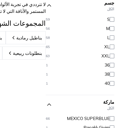
جسم
لا تترددي في تجربة الألوا
الكل
المستمر والأناقة التي لا ت
S
59
المجموعات الشه
M
56
L
بناطيل رمادية
ب
58
XL
65
بنطلونات ربيعية
XXL
63
36
1
38
1
40
1
ماركة
الكل
MEXICO SUPERBLUE
66
Pasaklı Giyim
1