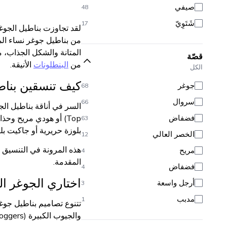
صيفي
48
شَتَوِيّ
17
لقد تجاوزت بناطيل الجوغر
من بناطيل جوغر نساء المص
المتانة والشكل الجذاب، م
قصّة
من
البنطلونات
الأنيقة.
الكل
كيف تنسقين بناط
جوغر
68
سروال
66
فضفاض
Top) أو هودي مريح وح
63
بلوزة حريرية أو جاكيت بلي
الخصر العالي
12
هذه المرونة في التنسيق ت
مريح
4
المقدمة.
فضفاض
4
اختاري الجوغر الن
أرجل واسعة
3
مدبب
1
تتنوع تصاميم بناطيل جوغر
والجيوب الكبيرة (Cargo Joggers). ولإطلالة أكثر تحديداً ونحافة، اعتمدي الجوغر ذي الخصر العالي والأساور المرنة عند الكاحل.