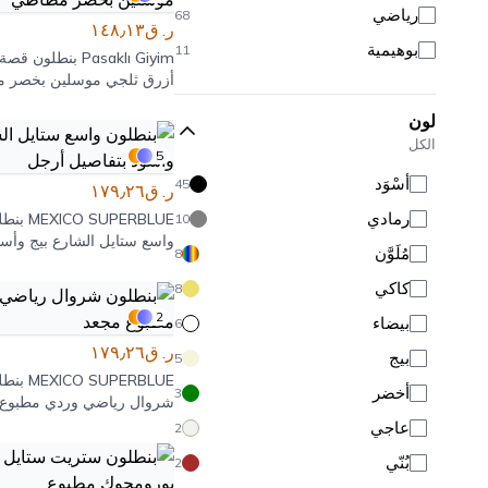
رياضي
68
ر. ق١٤٨٫١٣
بوهيمية
11
Pasaklı Giyim
بنطلون قصة 
أزرق ثلجي موسلين بخصر 
لون
الكل
5
أَسْوَد
45
ر. ق١٧٩٫٢٦
رمادي
MEXICO SUPERBLUE
بنطل
10
واسع ستايل الشارع بيج وأس
مُلَوَّن
8
بتفاصيل أرجل
كاكي
8
2
بيضاء
6
ر. ق١٧٩٫٢٦
بيج
5
MEXICO SUPERBLUE
بنطل
أخضر
3
شروال رياضي وردي مطبوع 
عاجي
2
بُنّي
2