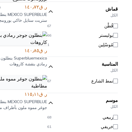
كحلي
2
ر. ق١٤٠٫٧٢
ر
قماش
أحمر
2
MEXICO SUPERBLUE
بنطل
الكل
ستريت ستايل خاكي بوروم
فضي
1
قُطْن
67
مطبوع
برتقالي
1
بوليستر
66
عنابي
1
مُوسْلِين
1
وردي
1
ر. ق١٤٠٫٨٥
Superbluemexico
بنطلون 
أصفر
1
المناسبة
رمادي بنقشة كاروهات
أزرق
1
الكل
نمط الشارع
67
ر. ق١١٥٫١١
موسم
MEXICO SUPERBLUE
بنطل
الكل
جوغر مموه ملون بأطراف م
ربيعي
68
خريفي
61