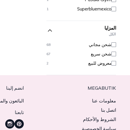
Superbluemexico
1
المزايا
الكل
شحن مجاني
68
شحن سريع
67
معروض للبيع
2
MEGABUTIK
انضم إلينا
معلومات عنا
البائعون والم
اتصل بنا
تابعنا
الشروط والأحكام
سياسة الخصوصية