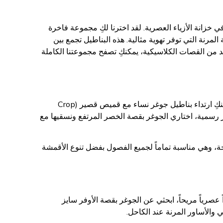
 خزانة الأزياء العصرية. لقد اخترنا لكِ مجموعة فاخرة
مرنة التي توفر تهوية مثالية. هذه البناطيل تجمع بين
زيد من القصات الكلاسيكية، يمكنكِ تصفح مجموعتنا الكاملة
السر في أناقة بناطيل الجوغر يكمن في طريقة تنسيقها. للحصول على إطلالة كاجوال يومية، يمكنكِ ارتداء بناطيل جوغر نساء مع قميص قصير (Crop
غير رسمية، اختاري الجوغر بقصة الخصر المرتفع ونسقيها مع
يحة، وهي مناسبة تماماً لجميع الفصول بفضل تنوع الأقمشة
عصرياً مريحاً، ابحثي عن الجوغر بقصة الأوفر سايز