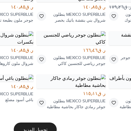
. ق١٧٩٫٢٦
ر. ق١٤٠٫٨٥
ر. ق١٤٠٫٨٥
ون
MEXICO SUPERBLUE
بنطلون
XICO SUPERBLUE
جوك
شروال بني بنقشة باتيك بخصر
جوجر ملون بطبعة تم
مطاطي
ر. ق١٦٦٫٤٦
ر. ق١٤٠٫٨٥
جوجر
MEXICO SUPERBLUE
بنطلون
XICO SUPERBLUE
جوجر رياضي للجنسين كاكي
شروال ملون كاروه
ر. ق١٤٠٫٨٥
ر. ق١١٥٫١١
XICO SUPERBLUE
باغي أسود مضلع
ون
MEXICO SUPERBLUE
بنطلون
طاطية
جوغر رمادي جاكار بحاشية مطاطية
تحميل المزيد