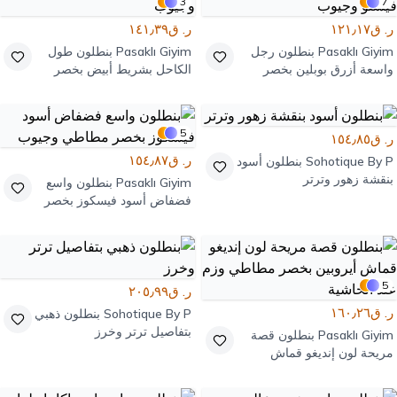
3
7
ر. ق١٢١٫١٧
ر. ق١٤١٫٣٩
Pasaklı Giyim
بنطلون رجل
Pasaklı Giyim
بنطلون طول
واسعة أزرق بوبلين بخصر
الكاحل بشريط أبيض بخصر
برباط وتفاصيل فيستو وجيوب
مطاطي ورباط وجيوب
5
ر. ق١٥٤٫٨٥
ر. ق١٥٤٫٨٧
Sohotique By P
بنطلون أسود
بنقشة زهور وترتر
Pasaklı Giyim
بنطلون واسع
فضفاض أسود فيسكوز بخصر
مطاطي وجيوب
5
ر. ق٢٠٥٫٩٩
ر. ق١٦٠٫٢٦
Sohotique By P
بنطلون ذهبي
بتفاصيل ترتر وخرز
Pasaklı Giyim
بنطلون قصة
مريحة لون إنديغو قماش
أيروبين بخصر مطاطي وزم عند
الحاشية