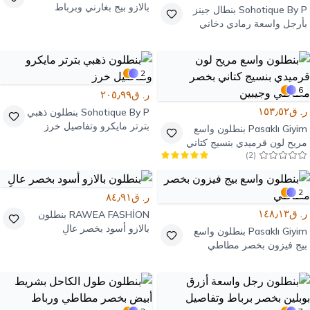
بالازو بيج بغارني وبرباط
Sohotique By P
بنطال جينز
بأرجل واسعة رمادي دخاني
مغسول
2
6
ر. ق٢٠٥٫٩٩
ر. ق١٥٣٫٥٢
Sohotique By P
بنطلون ذهبي
بترتر مايكرو وتفاصيل خرز
Pasaklı Giyim
بنطلون واسع
مريح لون قرميدي بنسيج كتاني
)
2
(
بخصر مطاطي وجيبين
2
ر. ق٨٤٫٩١
ر. ق١٤٨٫١٣
RAWEA FASHİON
بنطلون
بالازو أسود بخصر عالٍ
Pasaklı Giyim
بنطلون واسع
بيج فيزون بخصر مطاطي