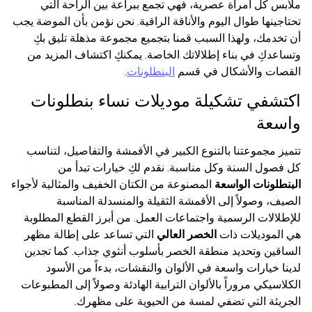
ملابس كل امرأة عصرية، فهي تجمع ببراعة بين الراحة التي
تحتاجينها طوال اليوم والأناقة الراقية. نحن نؤمن بأن الموضة يجب
أن تخدمك، ولهذا السبب قمنا بتجميع مجموعة مذهلة تليق بكِ
وتساعدكِ في بناء إطلالاتك الخاصة. يمكنكِ اكتشاف المزيد من
القصات والأشكال في قسم
البنطلونات
.
اكتشفي تشكيلة موديلات نساء بنطلونات
واسعة
تتميز مجموعتنا بالتنوع الكبير في الأقمشة والتفاصيل، لتناسب
كل فصول السنة وكل مناسبة. نقدم لكِ خيارات تبدأ من
البنطلونات الواسعة
المصنوعة من الكتان الخفيف والمثالية لأجواء
الصيف، وصولاً إلى الأقمشة الثقيلة والمنسدلة المناسبة
للإطلالات الرسمية واجتماعات العمل. من أبرز القطع المطلوبة
هي الموديلات ذات
الخصر العالي
التي تساعد على إطالة مظهر
الساقين وتحديد منطقة الخصر بأسلوب أنثوي جذاب. كما تجدين
لدينا خيارات واسعة في الألوان والنقشات، بدءاً من الأسود
الكلاسيكي مروراً بالألوان الترابية الهادئة وصولاً إلى المطبوعات
الجريئة التي تضفي لمسة من الحيوية على مظهرك.