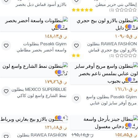
إيطالي بني حرير مبطن
بالازو أسود قماش دبل بخصر
)
1
(
كورسيه
مطاطي من الخلف
2
5
ر. ق١٠٩٫٠٥
ر. ق١٤٨٫١٣
RAWEA FASHİON
بنطلون
Pasaklı Giyim
بنطلونات
بالازو لون بيج حجري قماش
واسعة أخضر بخصر مطاطي
)
1
(
دابل
5
9
ر. ق١٧٩٫٢٦
ر. ق١٦١٫٦٠
MEXICO SUPERBLUE
بنطلون
نمط الشارع واسع لون كاكي
Pasaklı Giyim
بنطلون واسع
مريح أوفر سايز لون عنابي
بملمس ناعم بخصر مطاطي
بجيوب
4
4
ر. ق١٢١٫١٨
ر. ق١٥٤٫٨٥
ر. ق١٩٥٫١٤
RAWEA FASHİON
بنطلون