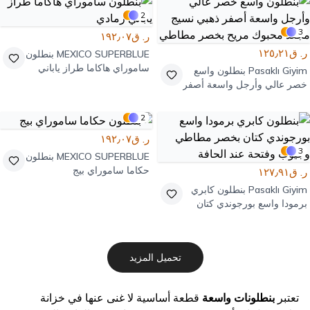
2
3
ر. ق١٩٢٫٠٧
ر. ق١٢٥٫٢١
MEXICO SUPERBLUE
بنطلون
ساموراي هاكاما طراز ياباني
Pasaklı Giyim
بنطلون واسع
رمادي
خصر عالي وأرجل واسعة أصفر
ذهبي نسيج مجعد محبوك مريح
بخصر مطاطي
2
ر. ق١٩٢٫٠٧
3
MEXICO SUPERBLUE
بنطلون
حكاما ساموراي بيج
ر. ق١٢٧٫٩١
Pasaklı Giyim
بنطلون كابري
برمودا واسع بورجوندي كتان
بخصر مطاطي وجيوب وفتحة
عند الحافة
تحميل المزيد
تعتبر
بنطلونات واسعة
قطعة أساسية لا غنى عنها في خزانة