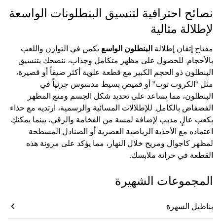
نصائح احترافية لتنسيق البنطلونات الواسعة
لإطلالة مثالية
مفتاح إتقان إطلالة
البنطلون الواسع
يكمن في التوازن واللعب
بالأحجام. للحصول على مظهر متكامل وجذاب، ننصحك بتنسيق
البنطلون ذو الحجم الكبير مع قطعة علوية أكثر ضيقاً أو قصيرة،
مثل "الكروب توب" أو قميص بسيط مدسوس جزئياً في
البنطلون، مما يساعد على تحديد شكل الجسم ومنع المظهر
الفضفاض بالكامل. للإطلالات المسائية والرسمية، ارتديه مع حذاء
بكعب عالٍ مدبب لإضافة لمسة من الفخامة والرقي، بينما يمكنكِ
اعتماده مع الأحذية الرياضية العصرية أو الصنادل المسطحة
لمظهر كاجوال ومريح خلال النهار، مما يؤكد على مرونة هذه
القطعة في خزانة ملابسك.
المجموعات الشهيرة
بناطيل السهرة