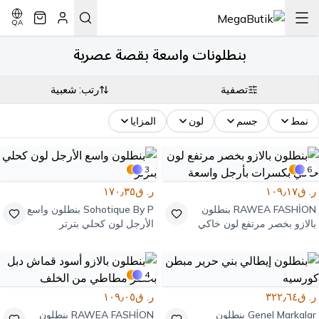
QA
بنطلونات واسعة بقصة عصرية
تصفية
رتب: شعبية
نمط
جسم
لون
المزايا
3
6
ر. ق١٠٩٫١٧
ر. ق١٧٠٫٣٥
RAWEA FASHİON
بنطلون
Sohotique By P
بنطلون واسع
بالازو بخصر مرتفع لون خاكي
الأرجل لون كحلي بترتر
بكسرات بأرجل واسعة
4
ر. ق٣٢٢٫٦٤
ر. ق١٠٩٫٠٥
Genel Markalar
بنطلون
RAWEA FASHİON
بنطلون