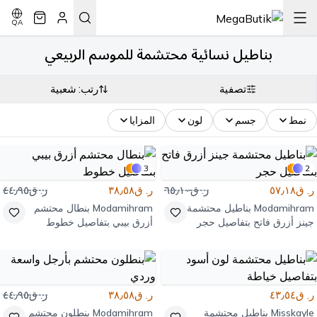
QA
بناطيل نسائية محتشمة للموسم الربيعي
تصفية
رتب: شعبية
نمط
جسم
لون
المزايا
3
2
ر. ق٥٧٫١٨
ر. ق٦٥٫١٠
ر. ق٣٨٫٥٨
ر. ق٤٤٫٩٥
Modamihram
بناطيل محتشمة
Modamihram
بنطال محتشم
جينز أزرق فاتح بتفاصيل حجر
أزرق بيبي بتفاصيل خطوط
ر. ق٤٣٫٥٤
ر. ق٣٨٫٥٨
ر. ق٤٤٫٩٥
Misskayle
بناطيل محتشمة
Modamihram
بنطلون محتشم