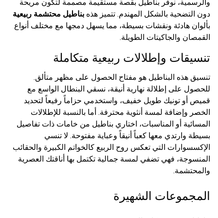
والرسمية، نوفر بناطيل بقصة مستقيمة مصممة لتكون مريحة
دون التضحية بالشكل المهندم. تتميز هذه
بناطيل محتشمة ربيعية
بألوان هادئة ونقشات بسيطة، مما يسهل دمجها مع مختلف أنواع
القمصان والجاكيتات الطويلة.
تنسيقات وإطلالات ربيعية متكاملة
تنسيق هذه البناطيل هو مفتاح الحصول على مظهر متألق.
للحصول على إطلالة نهارية أنيقة، نسقي البنطال الواسع مع
قميص أو تونيك طويل خفيف، واستخدمي حزاماً رفيعاً لتحديد
الخصر وإضافة لمسة أنثوية محترفة. أما بالنسبة للإطلالات
المسائية أو المناسبات، اختاري بناطيل من خامات ذات تفاصيل
بسيطة وارتدي معها كعباً أنيقاً وعباية مفتوحة. لا تنسي
الإكسسوارات التي تعكس روح الربيع كالخواتم الكبيرة والحقائب
المنسوجة، فهي تضفي لمسة جمالية تكتمل بها أناقتك العصرية
والمحتشمة.
المجموعات الشهيرة