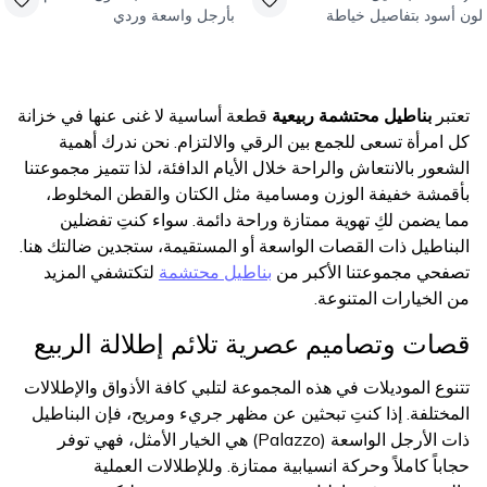
لون أسود بتفاصيل خياطة
بأرجل واسعة وردي
تعتبر
بناطيل محتشمة ربيعية
قطعة أساسية لا غنى عنها في خزانة
كل امرأة تسعى للجمع بين الرقي والالتزام. نحن ندرك أهمية
الشعور بالانتعاش والراحة خلال الأيام الدافئة، لذا تتميز مجموعتنا
بأقمشة خفيفة الوزن ومسامية مثل الكتان والقطن المخلوط،
مما يضمن لكِ تهوية ممتازة وراحة دائمة. سواء كنتِ تفضلين
البناطيل ذات القصات الواسعة أو المستقيمة، ستجدين ضالتك هنا.
تصفحي مجموعتنا الأكبر من
بناطيل محتشمة
لتكتشفي المزيد
من الخيارات المتنوعة.
قصات وتصاميم عصرية تلائم إطلالة الربيع
تتنوع الموديلات في هذه المجموعة لتلبي كافة الأذواق والإطلالات
المختلفة. إذا كنتِ تبحثين عن مظهر جريء ومريح، فإن البناطيل
ذات الأرجل الواسعة (Palazzo) هي الخيار الأمثل، فهي توفر
حجاباً كاملاً وحركة انسيابية ممتازة. وللإطلالات العملية