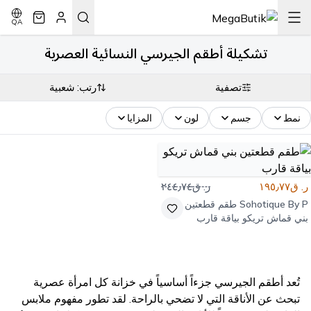
QA
تشكيلة أطقم الجيرسي النسائية العصرية
تصفية
رتب: شعبية
نمط
جسم
لون
المزايا
ر. ق١٩٥٫٧٧
ر. ق٢٤٤٫٧٤
Sohotique By P
طقم قطعتين
بني قماش تريكو بياقة قارب
تُعد أطقم الجيرسي جزءاً أساسياً في خزانة كل امرأة عصرية
تبحث عن الأناقة التي لا تضحي بالراحة. لقد تطور مفهوم ملابس