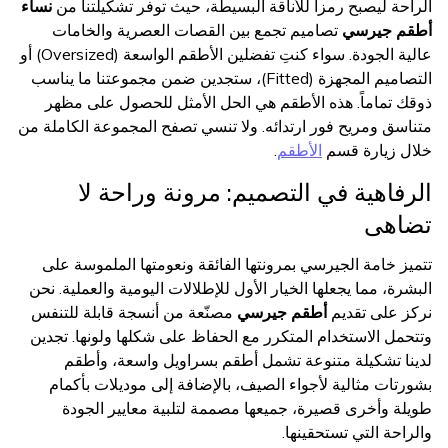
الراحة ليصبح رمزاً للأناقة البسيطة، حيث توفر تشكيلتنا من
نساء
أطقم جيرسي
تصاميم تجمع بين القصات العصرية والخامات
عالية الجودة. سواء كنتِ تفضلين الأطقم الواسعة (Oversized) أو
التصاميم المجهزة (Fitted)، ستجدين ضمن مجموعتنا ما يناسب
ذوقك تماماً. هذه الأطقم هي الحل الأمثل للحصول على مظهر
متناسق ومريح فور ارتدائه. ولا تنسي تصفح المجموعة الكاملة من
خلال زيارة قسم
الأطقم
.
الرفاهية في التصميم: مرونة وراحة لا
تضاهى
تتميز خامة الجيرسي بمرونتها الفائقة ونعومتها الملموسة على
البشرة، مما يجعلها الخيار الأول للإطلالات اليومية والعملية. نحن
نركز على تقديم
أطقم جيرسي
مصنّعة من أنسجة قابلة للتنفس
وتتحمل الاستخدام المتكرر مع الحفاظ على شكلها ولونها. تجدين
لدينا تشكيلة متنوعة تشمل أطقم بسراويل واسعة، وأطقم
بشورتات مثالية لأجواء الصيف، بالإضافة إلى موديلات بأكمام
طويلة وأخرى قصيرة، جميعها مصممة لتلبية معايير الجودة
والراحة التي تستحقينها.