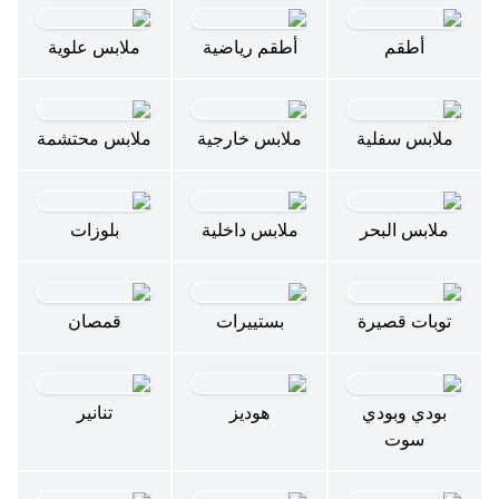
أطقم
أطقم رياضية
ملابس علوية
ملابس سفلية
ملابس خارجية
ملابس محتشمة
ملابس البحر
ملابس داخلية
بلوزات
توبات قصيرة
بستييرات
قمصان
بودي وبودي
هوديز
تنانير
سوت