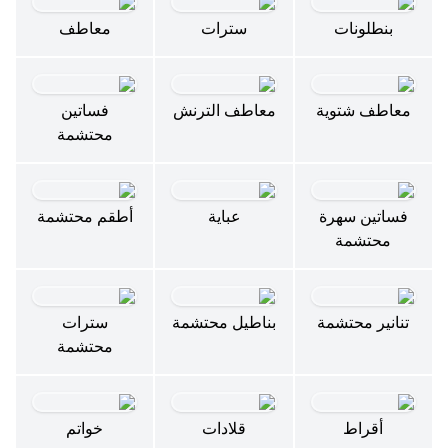
بنطلونات
سترات
معاطف
معاطف شتوية
معاطف الترنش
فساتين
محتشمة
فساتين سهرة
عباية
أطقم محتشمة
محتشمة
تنانير محتشمة
بناطيل محتشمة
سترات
محتشمة
أقراط
قلادات
خواتم