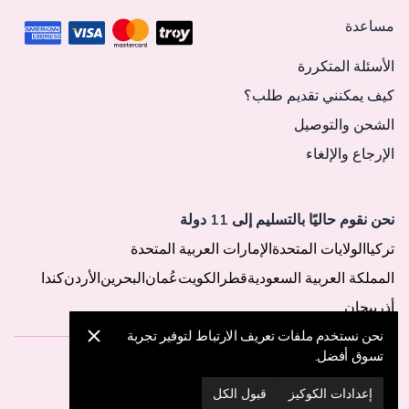
مساعدة
الأسئلة المتكررة
كيف يمكنني تقديم طلب؟
الشحن والتوصيل
الإرجاع والإلغاء
نحن نقوم حاليًا بالتسليم إلى 11 دولة
تركيا
الولايات المتحدة
الإمارات العربية المتحدة
المملكة العربية السعودية
قطر
الكويت
عُمان
البحرين
الأردن
كندا
أذربيجان
نحن نستخدم ملفات تعريف الارتباط لتوفير تجربة
تسوق أفضل.
© 2025 MegaButik -
جميع الحقوق محفوظة
إعدادات الكوكيز
قبول الكل