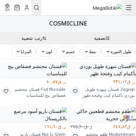
QA
COSMICLINE
تصفية
رتب: شعبية
طول التنورة
نمط
جسم
لون
المزايا
ر. ق٣٣١٫١٢
ر. ق٨٠٫٨٧
Zagrep
فستان سهرة طويل
Fzd filizzade
فستان محتشم
بوردي بأكمام كيب وفتحة ظهر
فضفاض بيج للمناسبات
2
ر. ق٢٤٧٫٨٣
ر. ق٢٧٥٫٩٠
ر. ق١٦١٫٦٠
Modamihram
طقم محتشم
Nur İç Giyim
فستان باريو