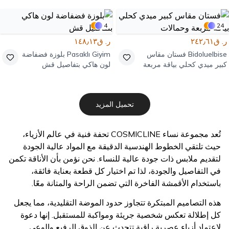
4
24
ر. ق٢٤٢٫٦١
ر. ق١٤٨٫١٣
Bidoluelbise
فستان مقاس
Pasaklı Giyim
بلوزة فضفاضة
كبير ميدي كحلي بياقة مربعة
لون هاكي بتفاصيل قش
وحمالات
تحميل المزيد
تُعد مجموعة نساء COSMICLINE تحفة فنية في عالم الأزياء،
حيث تلتقي الخطوط الهندسية الدقيقة مع المواد عالية الجودة
لتقديم ملابس ذات جودة عالية للنساء. نحن نؤمن بأن الأناقة تكمن
في التفاصيل والجودة، لذا تم اختيار كل قطعة بعناية فائقة،
باستخدام الأقمشة الفاخرة التي تضمن الراحة والمتانة معًا.
هذه التصاميم المبتكرة تتجاوز حدود الموضة التقليدية، مما يجعل
كل إطلالة تعكس شخصية جريئة ومواكبة للمستقبل. إنها دعوة
لاعتماد أزياء عصرية راقية تتحدث عن الذوق الرفيع والوعي