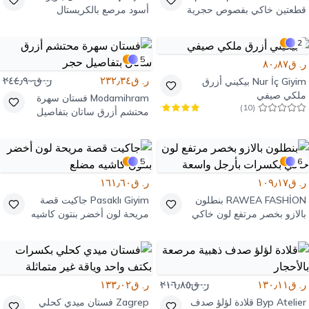
قطعتين خاكي بفصوص حجرية
أسود مرصع بالكريستال
2
5
ر. ق٨٠٫٨٧
ر. ق٢٣٢٫٣٤
ر. ق٢٤٤٫٩٠
Nur İç Giyim
بيكيني أزرق
ملكي صيفي
Modamihram
فستان سهرة
)
10
(
محتشم أزرق ساتان بتفاصيل
حجر
5
6
ر. ق١٠٩٫١٧
ر. ق١٦١٫٦٠
RAWEA FASHİON
بنطلون
Pasaklı Giyim
جاكيت قصة
بالازو بخصر مرتفع لون خاكي
مريحة لون أخضر بنتون كاشيه
بكسرات بأرجل واسعة
مضلع
ر. ق١٣٠٫١١
ر. ق٢١٦٫٨٥
ر. ق١٣٣٫٠٢
Byp Atelier
قلادة لؤلؤ صدف
Zagrep
فستان ميدي كحلي