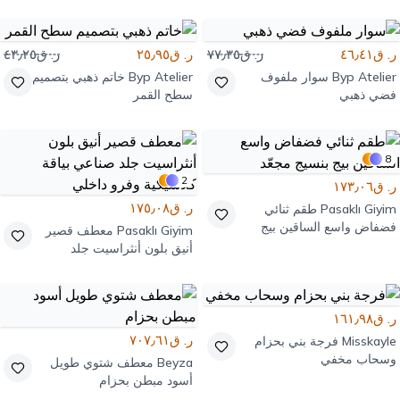
ر. ق٤٦٫٤١
ر. ق٧٧٫٣٥
ر. ق٢٥٫٩٥
ر. ق٤٣٫٢٥
Byp Atelier
سوار ملفوف
Byp Atelier
خاتم ذهبي بتصميم
فضي ذهبي
سطح القمر
8
2
ر. ق١٧٣٫٠٦
ر. ق١٧٥٫٠٨
Pasaklı Giyim
طقم ثنائي
فضفاض واسع الساقين بيج
Pasaklı Giyim
معطف قصير
بنسيج مجعّد
أنيق بلون أنثراسيت جلد
صناعي بياقة كلاسيكية وفرو
داخلي
ر. ق١٦١٫٩٨
ر. ق٧٠٧٫٦١
Misskayle
فرجة بني بحزام
وسحاب مخفي
Beyza
معطف شتوي طويل
أسود مبطن بحزام