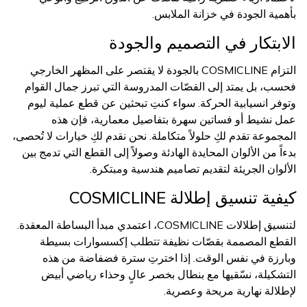
بأهمية الجودة في خزانة الملابس.
الابتكار في التصميم والجودة
التزام COSMICLINE بالجودة لا يقتصر على المظهر الخارجي
فحسب، بل يمتد إلى القصّات المدروسة التي تبرز جمال القوام
وتوفر انسيابية الحركة. سواء كنتِ تبحثين عن قطع عملية ليوم
عمل نشيط أو فساتين سهرة بتفاصيل معمارية، فإن هذه
المجموعة تقدم لكِ حلولاً متكاملة. نحن نقدم لكِ خيارات لا تُحصى،
بدءاً من الألوان المحايدة الهادئة وصولاً إلى القطع التي تدمج بين
الألوان الجريئة لتقديم تصاميم هندسية ومبتكرة.
كيفية تنسيق إطلالة COSMICLINE
لتنسيق إطلالات COSMICLINE، اعتمدي مبدأ البساطة المعقدة.
القطع المصممة بقصّات نظيفة تتطلب إكسسوارات بسيطة
وبارزة في نفس الوقت. إذا اخترتِ سترة فضفاضة من هذه
التشكيلة، نسّقيها مع بنطال بخصر عالٍ وحذاء رياضي أبيض
لإطلالة نهارية مريحة وعصرية.