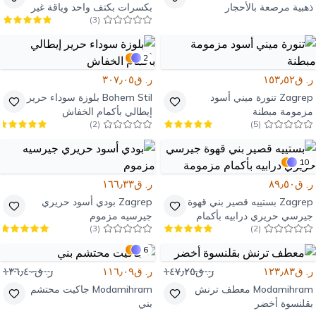
ذهبية مرصعة بالأحجار
بكسرات بكتف واحد وياقة غير
)
3
(
متماثلة
2
ر. ق١٥٣٫٥٢
ر. ق٣٠٧٫٠٥
Zagrep
تنورة ميني أسود
Bohem Stil
بلوزة سوداء حرير
مزمومة مبطنة
إيطالي بأكمام الخفاش
)
2
(
)
5
(
10
ر. ق٨٩٫٥٠
ر. ق١٦٦٫٣٣
Zagrep
بستييه قصير بني قهوة
Zagrep
بودي أسود حريري
جيرسي حريري درابيه بأكمام
جيرسيه مزموم
)
3
(
)
2
(
مزمومة
6
ر. ق١٢٣٫٨٣
ر. ق١٤٧٫٢٥
ر. ق١١٦٫٠٩
ر. ق١٣٦٫٤٠
Modamihram
معطف ترنش
Modamihram
جاكيت محتشم
بقلنسوة أخضر
بني