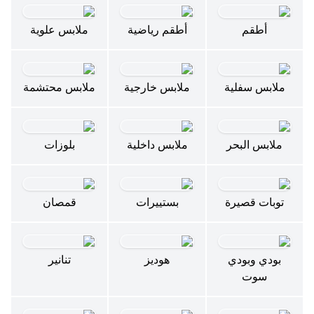
أطقم
أطقم رياضية
ملابس علوية
ملابس سفلية
ملابس خارجية
ملابس محتشمة
ملابس البحر
ملابس داخلية
بلوزات
توبات قصيرة
بستييرات
قمصان
بودي وبودي
هوديز
تنانير
سوت