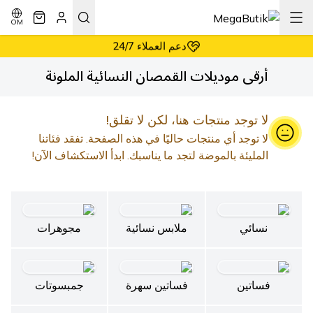
أسعار معقولة دائماً
إرجاع سهل وبدون شروط
OM
دعم العملاء 24/7
أسعار معقولة دائماً
أرقى موديلات القمصان النسائية الملونة
لا توجد منتجات هنا، لكن لا تقلق!
لا توجد أي منتجات حاليًا في هذه الصفحة. تفقد فئاتنا
المليئة بالموضة لتجد ما يناسبك. ابدأ الاستكشاف الآن!
نسائي
ملابس نسائية
مجوهرات
فساتين
فساتين سهرة
جمبسوتات