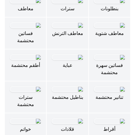
بنطلونات
سترات
معاطف
معاطف شتوية
معاطف الترنش
فساتين
محتشمة
فساتين سهرة
عباية
أطقم محتشمة
محتشمة
تنانير محتشمة
بناطيل محتشمة
سترات
محتشمة
أقراط
قلادات
خواتم