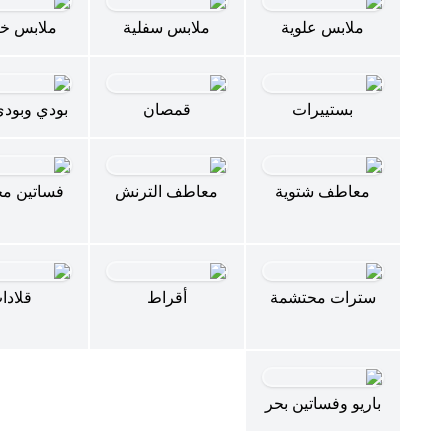
ملابس علوية
ملابس سفلية
ملابس خا
بستييرات
قمصان
بودي وبود
معاطف شتوية
معاطف الترنش
فساتين م
سترات محتشمة
أقراط
قلادا
باريو وفساتين بحر