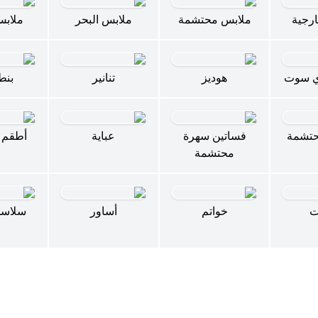
رجية
ملابس محتشمة
ملابس البحر
ملابس
ي سوت
هوديز
تنانير
بنط
حتشمة
فساتين سهرة
عباية
أطقم 
محتشمة
ت
خواتم
أساور
سلاسل