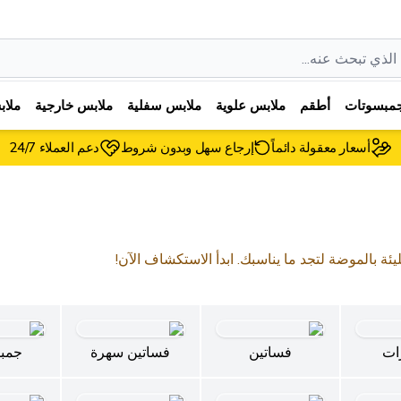
مبسوتات
أطقم
ملابس علوية
ملابس سفلية
ملابس خارجية
ملا
أسعار معقولة دائماً
إرجاع سهل وبدون شروط
دعم العملاء 24/7
ليئة بالموضة لتجد ما يناسبك. ابدأ الاستكشاف الآن!
ات
فساتين
فساتين سهرة
جمب