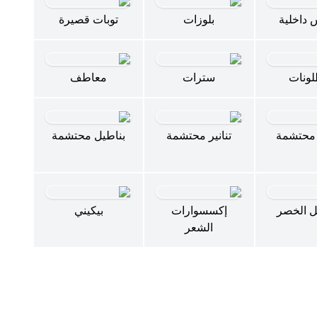
 داخلية
بلوزات
توبات قصيرة
لونات
سترات
معاطف
محتشمة
تنانير محتشمة
بناطيل محتشمة
 الخصر
إكسسوارات
بيكيني
الشعر