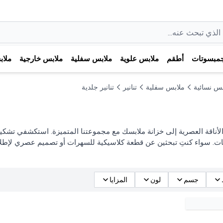
مبسوتات
أطقم
ملابس علوية
ملابس سفلية
ملابس خارجية
ملا
بس نسائية
ملابس سفلية
تنانير
تنانير جلدية
أناقة العصرية إلى خزانة ملابسك مع مجموعتنا المتميزة. استكشفي تشكيل
ت. سواء كنتِ تبحثين عن قطعة كلاسيكية للسهرات أو تصميم عصري لإطلالا
جسم
لون
المزايا