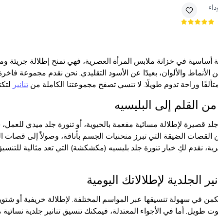
داء
طعة أساسية في خزانة ملابس المرأة العصرية، فهي تمنح إطلالة جريئة 
لأنماط والألوان، بعيدًا عن الأسود التقليدي. نحن نقدم مجموعة فاخر
تألقًا وراحة تدوم طويلًا. لا تنسي تصفح مجموعتنا الكاملة من
تنانير
لتكت
من القلم إلى البليسيه
لد قصيرة لإطلالة مسائية مفعمة بالحيوية، أو تنورة جلد ميدي للعمل، س
ة، نقدم لكِ خيار تنورة جلد بليسيه (مكشكشة) التي تعد مثالية للتنسيق م
ير الجلدية لإطلالاتك اليومية
 يكمن في سهولة تنسيقها عبر المواسم المختلفة. لإطلالة خريفية أو شتو
بوت طويل. أما في الأجواء المعتدلة، فيمكنك تنسيق تنانير جلدية نسائ