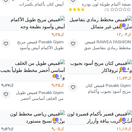
ضيقة أكمام طويلة لون بودرة
أبيض كتان بأكمام بكسرات
)
1
(
بوم بوم خردلي
2
ك١٢٫٠٣
ك٩٫٢٥
RAWEA FASHİON
قميص
Pasaklı Giyim
قميص مريح
مخطط رمادي بتفاصيل شق
طويل الأكمام أبيض وأسود
خلفي غير متماثل
بطبعة وجه
4
2
ك١١٫٧٣
ك٩٫٢٥
ك٩٫٧٧
Pasaklı Giyim
قميص كتان
مريح أسود بجيوب وأكمام
Pasaklı Giyim
قميص طويل
تروفاكار
من الخلف أساسي أخضر
مخطط طولياً بجيب واحد
5
2
ك١١٫١٧
ك٩٫٠٥
ك٩٫٥٦