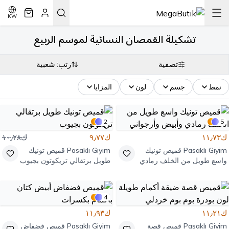
KW
تشكيلة القمصان النسائية لموسم الربيع
تصفية
رتب: شعبية
نمط
جسم
لون
المزايا
2
5
ك١١٫٧٣
ك٩٫٧٧
ك١٠٫٢٨
Pasaklı Giyim
قميص تونيك
Pasaklı Giyim
قميص تونيك
واسع طويل من الخلف رمادي
طويل برتقالي تريكوتون بجيوب
وأبيض وأرجواني
4
ك١١٫٢١
ك١١٫٩٣
Pasaklı Giyim
قميص قصة
Pasaklı Giyim
قميص فضفاض