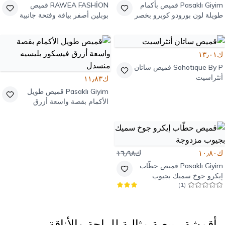
Pasaklı Giyim
قميص بأكمام
RAWEA FASHİON
قميص
طويلة لون بورودو كوبرو بخصر
بوبلين أصفر بياقة وفتحة جانبية
مزموم
ك١٣٫٠١
Sohotique By P
قميص ساتان
أنثراسيت
ك١١٫٨٣
Pasaklı Giyim
قميص طويل
الأكمام بقصة واسعة أزرق
فيسكوز بليسيه منسدل
ك١٠٫٨٠
ك١٦٫٩٨
Pasaklı Giyim
قميص حطّاب
إيكرو جوخ سميك بجيوب
)
1
(
مزدوجة
أقمشة ربيعية مثالية للراحة والأناقة