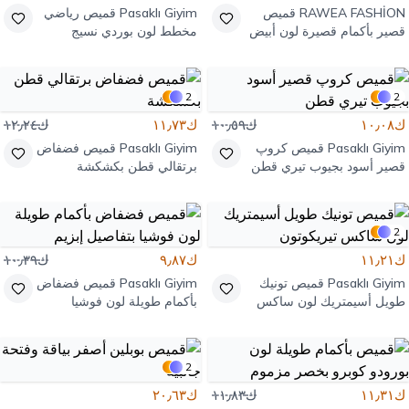
RAWEA FASHİON
قميص
Pasaklı Giyim
قميص رياضي
قصير بأكمام قصيرة لون أبيض
مخطط لون بوردي نسيج
كريب بياقة وأزرار
مستورد
2
2
ك١٠٫٠٨
ك١٠٫٥٩
ك١١٫٧٣
ك١٢٫٢٤
Pasaklı Giyim
قميص كروپ
Pasaklı Giyim
قميص فضفاض
قصير أسود بجيوب تيري قطن
برتقالي قطن بكشكشة
2
ك١١٫٢١
ك٩٫٨٧
ك١٠٫٣٩
Pasaklı Giyim
قميص تونيك
Pasaklı Giyim
قميص فضفاض
طويل أسيمتريك لون ساكس
بأكمام طويلة لون فوشيا
تيريكوتون
بتفاصيل إبزيم
2
ك١١٫٣١
ك١١٫٨٣
ك٢٠٫٦٣