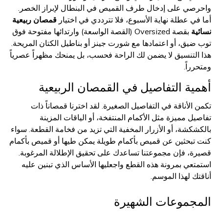
واحرصي على إدخال طرف القميص في البنطال لإبراز الخصر.
أما في عطلة نهاية الأسبوع، فلا تترددي في اختيار
قمصان ربيعية
نسائية
بقصة Oversized (القصة الواسعة) وارتدائها مفتوحة فوق
توب ضيق، أو اعتمادها مع شورت جينز أو بناطيل الكتان المريحة.
هذا التنسيق لا يضمن لك الراحة فحسب، بل يمنحك مظهراً عصرياً
ومتحرراً.
أهمية التفاصيل في القمصان الربيعية
تكمن الأناقة في التفاصيل الصغيرة. لقد اخترنا قمصاناً ذات
تفاصيل مميزة مثل الأكمام المنتفخة، أو الياقات المزينة
بالكشكشة، أو الأزرار المخفية التي تزيد من فخامة القطعة. سواء
كنت تبحثين عن قميص بأكمام طويلة يمكن طيها أو قميص بأكمام
قصيرة، فإن مجموعتنا تساعدك على تحقيق الإطلالة المرغوبة.
استمتعي بمرونة هذه القطع واجعليها الأساس الذي تبنين عليه
أناقتك لهذا الموسم.
المجموعات الشهيرة