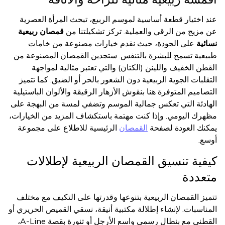
عند اختيار قطعة أساسية لموسم الربيع، تبحث المرأة العصرية
عن مزيج من الرقي والعملية. تركز تشكيلتنا من
قمصان ربيعية
نسائية
على الجودة، حيث نقدم خيارات مصنوعة من خامات
طبيعية تسمح للبشرة بالتنفس. ستجدين القمصان المصنوعة من
القطن الخفيف واللينن (الكتان) والتي تعتبر مثالية لمواجهة
التقلبات الجوية الربيعية دون الشعور بالحر أو الضيق. كما تتميز
التصاميم المتوفرة هنا بنقوش الأزهار الرقيقة والألوان الباستيلية
الهادئة التي تعكس جمالية الموسم وتضفي لمسة من البهجة على
مظهرك اليومي. وإذا كنت مهتمة باستكشاف المزيد من الخيارات،
يمكنك العودة لصفحة
القمصان
الرئيسية للاطلاع على مجموعة
أوسع.
كيفية تنسيق القمصان الربيعية لإطلالات
متعددة
تتميز القمصان الربيعية بتنوعها وقدرتها على التكيف مع مختلف
المناسبات. لإنشاء إطلالة مكتبية أنيقة، نسقي القميص الحريري أو
القطني مع بنطال رسمي واسع الأرجل أو تنورة بقصة A-Line،