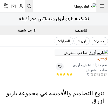
KW
تشكيلة باريو أزرق وفساتين بحر أنيقة
تصفية
رتب: شعبية
جسم
لون
المزايا
ك٨٫٢٣
Nur İç Giyim
باريو أزرق
صاخب منقوش
)
1
(
تنوع التصاميم والأقمشة في مجموعة باريو
أزرق