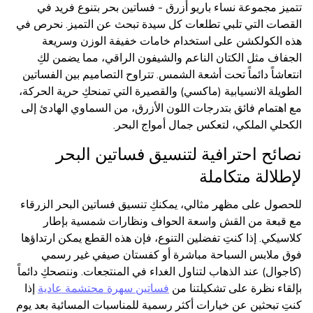
تتميز مجموعة نساء باريو أزرق - فساتين بحر بتنوع فريد في
القصات التي تلبي تطلعات كل سيدة تبحث عن التميز. نحرص في
هذه الكولكشن على استخدام خامات خفيفة الوزن وسريعة
الجفاف مثل الكتان الناعم والشيفون الراقي، مما يضمن لكِ
انتعاشاً دائماً تحت أشعة الشمس. تتراوح التصاميم بين الفساتين
الطويلة الانسيابية (ماكسي) والقصيرة التي تمنحكِ حرية الحركة،
مع اهتمام فائق بتدرجات اللون الأزرق، من السماوي الهادئ إلى
الكحلي الملكي، لتعكس جمال أمواج البحر.
نصائح احترافية لتنسيق فساتين البحر
لإطلالة متكاملة
للحصول على مظهر مثالي، يمكنكِ تنسيق فساتين البحر الزرقاء
مع قبعة من القش واسعة الحواف ونظارات شمسية بإطار
كلاسيكي. إذا كنتِ تفضلين التنوع، فإن هذه القطع يمكن ارتداؤها
فوق ملابس السباحة مباشرة أو كفستان صيفي غير رسمي
(كاجوال) عند الذهاب لتناول الغداء في المنتجعات. وننصحكِ دائماً
بإلقاء نظرة على تشكيلتنا من
فساتين سهرة محتشمة عادية
إذا
كنتِ تبحثين عن خيارات أكثر رسمية للمناسبات المسائية بعد يوم