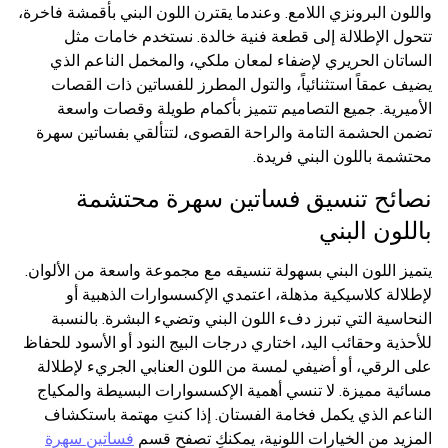
واللون البرونزي اللامع. وعندما يقترن اللون البني بأقمشة فاخرة،
تتحول الإطلالة إلى قطعة فنية خالدة. نستخدم خامات مثل
الساتان الحريري لإضفاء لمعان ملكي، والمخمل الناعم الذي
يضيف عمقاً استثنائياً، والتول المطرز للفساتين ذات القصات
الأميرية. جميع التصاميم تتميز بأكمام طويلة وقصات واسعة
تضمن الحشمة التامة والراحة القصوى، لتتألقي بفساتين سهرة
محتشمة باللون البني فريدة.
نصائح تنسيق فساتين سهرة محتشمة
باللون البني
يتميز اللون البني بسهولة تنسيقه مع مجموعة واسعة من الألوان.
لإطلالة كلاسيكية مذهلة، اعتمدي الإكسسوارات الذهبية أو
النحاسية التي تبرز دفء اللون البني وتضيء البشرة. بالنسبة
للأحذية وحقائب اليد، اختاري درجات البيج النود أو الأسود للحفاظ
على الرقي، أو أضيفي لمسة من اللون العنابي الجريء لإطلالة
مسائية مميزة. لا تنسي أهمية الإكسسوارات البسيطة والمكياج
الناعم الذي يكمل فخامة الفستان. إذا كنتِ مهتمة باستكشاف
المزيد من الخيارات اللونية، يمكنكِ تصفح قسم
فساتين سهرة