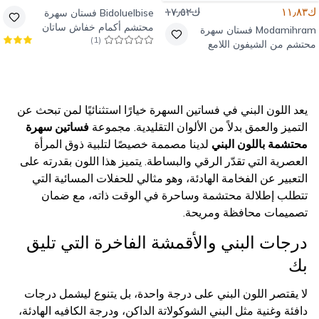
ك١١٫٨٣
ك١٧٫٥٢
Bidoluelbise
فستان سهرة
محتشم أكمام خفاش ساتان
Modamihram
فستان سهرة
)
1
(
نقشة زهور تان
محتشم من الشيفون اللامع
باللون القرميدي بتفاصيل حجر
يعد اللون البني في فساتين السهرة خيارًا استثنائيًا لمن تبحث عن
التميز والعمق بدلاً من الألوان التقليدية. مجموعة
فساتين سهرة
محتشمة باللون البني
لدينا مصممة خصيصًا لتلبية ذوق المرأة
العصرية التي تقدّر الرقي والبساطة. يتميز هذا اللون بقدرته على
التعبير عن الفخامة الهادئة، وهو مثالي للحفلات المسائية التي
تتطلب إطلالة محتشمة وساحرة في الوقت ذاته، مع ضمان
تصميمات محافظة ومريحة.
درجات البني والأقمشة الفاخرة التي تليق
بك
لا يقتصر اللون البني على درجة واحدة، بل يتنوع ليشمل درجات
دافئة وغنية مثل البني الشوكولاتة الداكن، ودرجة الكافيه الهادئة،