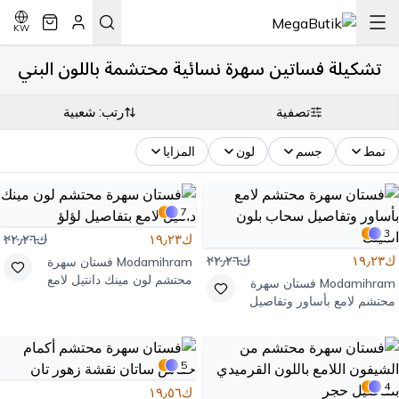
KW
تشكيلة فساتين سهرة نسائية محتشمة باللون البني
تصفية
رتب: شعبية
نمط
جسم
لون
المزايا
7
3
ك١٩٫٢٣
ك٢٢٫٢٦
ك١٩٫٢٣
ك٢٢٫٢٦
Modamihram
فستان سهرة
محتشم لون مينك دانتيل لامع
Modamihram
فستان سهرة
بتفاصيل لؤلؤ
محتشم لامع بأساور وتفاصيل
سحاب بلون المينك
5
4
ك١٩٫٥٦