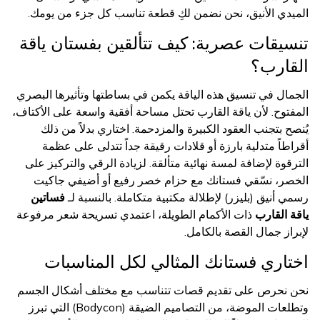
الميدي الأنيق، نحن نضمن لكِ قطعة تناسب كل جزء من يومك.
تنسيقات عصرية: كيف تتألقين بفستان ياقة
القارب؟
الجمال في تنسيق هذه الياقة يكمن في بساطتها وتأثيرها البصري
المفتوح. لأن ياقة القارب تحتل مساحة أفقية واسعة على الأكتاف،
يُنصح بتجنب العقود الكبيرة والمزدحمة. اختاري بدلاً من ذلك
أقراطاً متدلية بارزة أو قلادات رقيقة جداً تتدلى على عظمة
الترقوة لإضافة لمسة نهائية متألقة. لزيادة الرقي والتركيز على
الخصر، نسّقي فستانك مع حزام خصر رفيع أو أضيفي جاكيت
رسمي أنيق (بليزر) لإطلالة مكتبية متكاملة. بالنسبة لـ
فساتين
ياقة القارب
ذات الأكمام الطويلة، اعتمدي تسريحة شعر مرفوعة
لإبراز جمال القصة بالكامل.
اختاري فستانك المثالي لكل المناسبات
نحن نحرص على تقديم قصات تتناسب مع مختلف أشكال الجسم
وتطلعات الموضة، من التصاميم الضيقة (Bodycon) التي تبرز