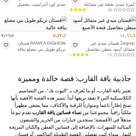
كبيرة ميدي بقصّة غير متماثلة
ميدي لون أنثراسيت بتفصيل
)
6
(
لون وردي داكن
شق عميق
ك١٤٫٦٦
ك٥٫٧٣
ك٧٫١٦
Zagrep
فستان ميدي غير
RAWEA FASHİON
فستان
متماثل أسود مبطن بتفاصيل
تريكو طويل بني مضلع بياقة
)
3
(
فتحة الأصبع
عالية
جاذبية ياقة القارب: قصة خالدة ومميزة
تعتبر ياقة القارب، أو ما يُعرف بـ "البوت نك"، من التصاميم
الكلاسيكية التي لا تفقد بريقها أبداً. تتميز هذه القصة الأفقية بأنها
تمنح إطاراً ناعماً ومتوازناً للرقبة والأكتاف، مما يضفي مظهراً
ملكياً راقياً. مجموعتنا من
نساء فساتين ياقة القارب
تقدم تنوعاً
مذهلاً في الأقمشة؛ ستجدين خيارات من الحرير والشيفون
المثالية للسهرات، بالإضافة إلى فساتين القطن والكتان المريحة
للنهار. سواء كنت تفضلين القصة الطويلة الماكسي أو فستان