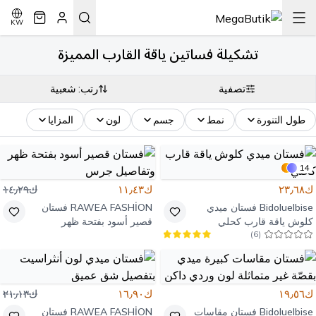
KW
تشكيلة فساتين ياقة القارب المميزة
تصفية
رتب: شعبية
طول التنورة
نمط
جسم
لون
المزايا
14
ك٢٣٫٦٨
ك١١٫٤٣
ك١٤٫٢٩
Bidoluelbise
فستان ميدي
RAWEA FASHİON
فستان
كلوش ياقة قارب كحلي
قصير أسود بفتحة ظهر
)
6
(
وتفاصيل جرس
ك١٩٫٥٦
ك١٦٫٩٠
ك٢١٫١٣
Bidoluelbise
فستان مقاسات
RAWEA FASHİON
فستان