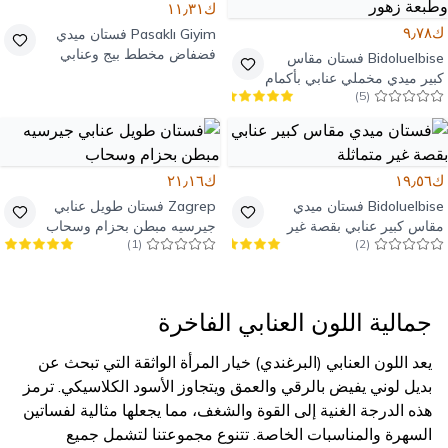
ك١١٫٣١
ك٩٫٧٨
Pasaklı Giyim
فستان ميدي
فضفاض مخطط بيج وعنابي
Bidoluelbise
فستان مقاس
بياقة V من الكتان
كبير ميدي مخملي عنابي بأكمام
)
5
(
خفاش وطبعة زهور
ك١٩٫٥٦
ك٢١٫١٦
Bidoluelbise
فستان ميدي
Zagrep
فستان طويل عنابي
مقاس كبير عنابي بقصة غير
جيرسيه مبطن بحزام وسحاب
)
1
(
)
2
(
متماثلة
جمالية اللون العنابي الفاخرة
يعد اللون العنابي (البرغندي) خيار المرأة الواثقة التي تبحث عن
بديل لوني يفيض بالرقي والعمق ويتجاوز الأسود الكلاسيكي. ترمز
هذه الدرجة الغنية إلى القوة والشغف، مما يجعلها مثالية لفساتين
السهرة والمناسبات الخاصة. تتنوع مجموعتنا لتشمل جميع