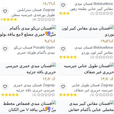
ك١٤٫٦٦
Bidoluelbise
فستان ميدي
مقاس كبير عنابي بطبعة زهور
Zagrep
فستان سترابلس
)
2
(
وتفاصيل ياقة مخملية
طويل بورغندي جيرسيه مبطن
)
4
(
بفتحة إبهام
6
ك١٩٫٥٦
ك٩٫٤٦
Bidoluelbise
فستان ميدي
Pasaklı Giyim
فستان تريكو
مقاس كبير لون بوردو
ميدي بأكمام طويلة خمري
)
2
(
مضلع لامع بياقة بولو
ك١٢٫٧٠
ك١٢٫٧٠
Zagrep
فستان طويل عنابي
Zagrep
فستان ميدي خمري
جيرسيه حريري غير شفاف
جيرسي حريري ياقة جزئية
)
1
(
)
2
(
2