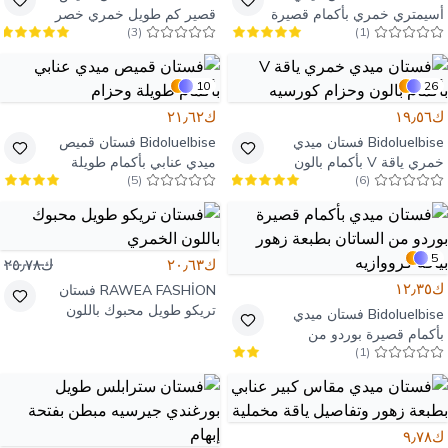
أسيمتري خمري بأكمام قصيرة
قصير كم طويل خمري خصر
)
3
(
)
1
(
وياقة كروفازيه
مطاطي بحزام
10
26
ك١٩٫٥٦
ك٢١٫٦٢
Bidoluelbise
فستان ميدي
Bidoluelbise
فستان قميص
خمري ياقة V بأكمام بالون
ميدي عنابي بأكمام طويلة
)
5
(
)
6
(
وحزام كورسيه
وحزام
5
ك٢٠٫٦٣
ك٢٥٫٧٨
ك١٢٫٣٥
RAWEA FASHİON
فستان
تريكو طويل محبوك باللون
Bidoluelbise
فستان ميدي
الخمري
بأكمام قصيرة بوردو من
)
1
(
الساتان بطبعة زهور بياقة
كرووازيه
ك٩٫٧٨