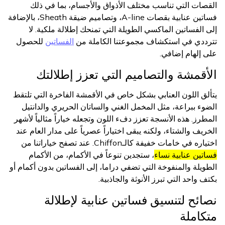
القصات التي تناسب مختلف الأذواق والأجسام، بما في ذلك
فساتين عنابية بقصات A-line، وتصاميم ضيقة Sheath، بالإضافة
إلى الفساتين الماكسي الطويلة التي تمنحك إطلالة ملكية. لا
تترددي في استكشاف مجموعتنا الكاملة من
الفساتين
للحصول
على إلهام إضافي.
الأقمشة والتصاميم التي تعزز إطلالتك
يتألق اللون العنابي بشكل خاص في الأقمشة الفاخرة التي تلتقط
الضوء ببراعة، مثل المخمل الغني والساتان الحريري والدانتيل
المطرز. هذه الأنسجة تعزز دفء اللون وتجعله خياراً مثالياً لأشهر
الخريف والشتاء، ولكنه يبقى اختياراً عصرياً على مدار العام عند
اختياره في خامات خفيفة كالـChiffon. عند تصفح خياراتنا من
فساتين عنابية نساء
، ستجدين تنوعاً في الأكمام، من الأكمام
الطويلة والمنفوخة التي تضفي دراما، إلى الفساتين بدون أكمام أو
بكتف واحد التي تبرز الأنوثة والجاذبية.
نصائح لتنسيق فساتين عنابية لإطلالة
متكاملة