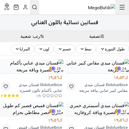
KW
فساتين نسائية باللون العنابي
تصفية
رتب: شعبية
طول التنورة
نمط
جسم
لون
المزايا
19
24
ك١٨٫٥٣
ك١٩٫٥٦
Bidoluelbise
فستان ميدي
Bidoluelbise
فستان ميدي
مقاس كبير عنابي بياقة مربعة
عنابي بأكمام بالون قصيرة
)
4
(
وياقة مربعة
10
12
ك١٩٫٥٦
ك١٩٫٥٦
Bidoluelbise
فستان ميدي
Bidoluelbise
فستان قميص