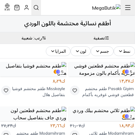
KW
أطقم نسائية محتشمة باللون الوردي
تصفية
رتب: شعبية
نمط
جسم
لون
المزايا
5
5
ك١٣٫٣٧
ك٨٫٢٩
Pasaklı Giyim
طقم محتشم
Misskayle
طقم محتشم فوشيا
قطعتين فوشي غوفريه بأكمام
بتفاصيل هلال
بالون مزمومة
2
ك١٨٫٩٣
ك٢١٫٠٧
ك٢٣٫٦٦
ك٢٧٫٢٣
Modamihram
طقم ثلاثي
Modamihram
طقم محتشم