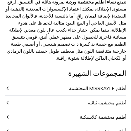
تتمتع
نساء أطقم محتشمة وردية
بمرونة هائلة في التنسيق. لرفع
مستوى الإطلالة، يمكنك اعتماد الإكسسوارات المعدنية (الذهبية أو
الفضية) لإضافة لمعان راقٍ. أما بالنسبة للأحذية، فالألوان المحايدة
مثل الأبيض العاجي أو البيج النيود مثالية للحفاظ على هدوء
الإطلالة، بينما يمكن اختيار حذاء بكعب عالٍ بلون معدني لإطلالة
مسائية فاخرة. للحصول على مظهر عملي أنيق، قومي بتنسيق
الطقم مع حقيبة يد كبيرة ذات تصميم هندسي، أو أضيفي طبقة
خارجية متناقضة اللون مثل معطف طويل خفيف باللون الرمادي
أو الكحلي الداكن لإطلالة شتوية راقية.
المجموعات الشهيرة
أطقم MİSSKAYLE المحتشمة
أطقم محتشمة ثنائية
أطقم محتشمة كلاسيكية