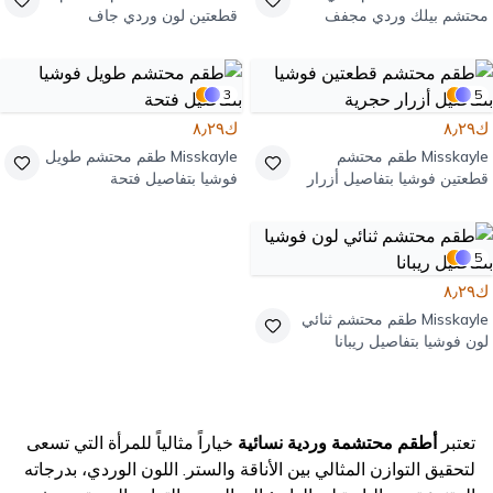
محتشم بيلك وردي مجفف
قطعتين لون وردي جاف
بتفاصيل سحاب
3
5
ك٨٫٢٩
ك٨٫٢٩
Misskayle
طقم محتشم
Misskayle
طقم محتشم طويل
قطعتين فوشيا بتفاصيل أزرار
فوشيا بتفاصيل فتحة
حجرية
5
ك٨٫٢٩
Misskayle
طقم محتشم ثنائي
لون فوشيا بتفاصيل ريبانا
تعتبر
أطقم محتشمة وردية نسائية
خياراً مثالياً للمرأة التي تسعى
لتحقيق التوازن المثالي بين الأناقة والستر. اللون الوردي، بدرجاته