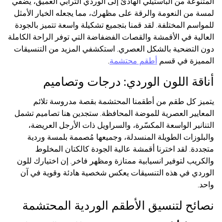
المتنوعة من الباستيلي الهادئ إلى الوردي الترابي العميق، يضفي
لمسة من النعومة والرقة على مظهرك، مما يجعله الخيار الأمثل
للمواسم المختلفة. لقد قمنا بتجميع تشكيلة واسعة تتميز بالجودة
العالية في الأقمشة والقصات الفضفاضة التي توفر الراحة الكاملة
دون التضحية بالشكل العصري. استكشفي المزيد من التنسيقات
المميزة في قسم
أطقم محتشمة
.
أناقة اللون الوردي: درجات وتصاميم
يتميز كل طقم من أطقمنا المحتشمة بقصة مدروسة تلائم
المعايير العصرية للموضة المحافظة. ستجدين هنا تصاميم تشمل
التنانير الواسعة المكسّرة، والسراويل ذات الأرجل العريضة،
والبلوزات الطويلة المنسدلة، وجميعها مُصممة بلمسة وردية
متجددة. لقد اخترنا أقمشة عالية الجودة كالكتان المخلوط
والكريب لتوفير انسيابية ممتازة ومظهر فاخر. إن اختيارك للون
الوردي في هذه التنسيقات يعكس شخصية هادئة وقوية في آن
واحد.
نصائح لتنسيق الأطقم الوردية المحتشمة