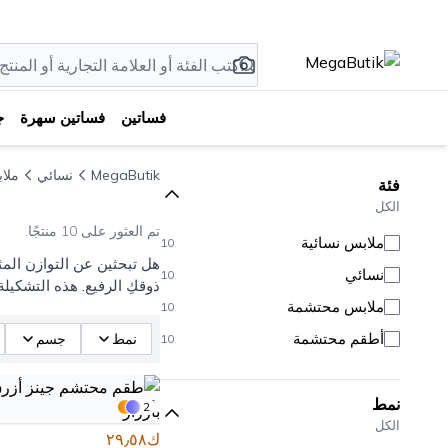
فساتين
فساتين سهرة
ج
MegaButik
نسائي
ملا
فئة
الكل
تم العثور على 10 منتجًا.
ملابس نسائية
10
هل تبحثين عن التوازن الم
نسائي
10
ذوقكِ الرفيع. هذه التشكيل
ملابس محتشمة
10
أطقم محتشمة
نمط
جسم
10
نمط
2
الكل
ك٢٩٫٥٨