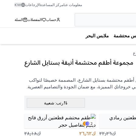
معلومات عنا
مركز المساعدة
الإرجاعات
KW
حساب
المفضلات
السلة
بس محتشمة
ملابس البحر
ع
مجموعة أطقم محتشمة أنيقة بستايل الشارع
 من أطقم محتشمة بستايل الشارع، المصممة خصيصًا لتواكب
ق في خروجاتكِ المميزة، مع ضمان الجودة والتصاميم العصرية.
رتب: شعبية
2
ك٢٢٫٢٦
ك٢٦٫٦٢
ك٢٨٫١٨