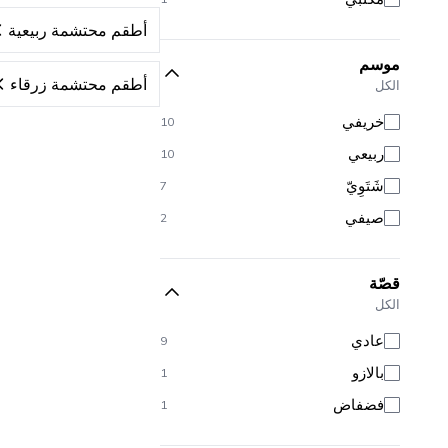
أطقم محتشمة ربيعية
موسم
أطقم محتشمة زرقاء
الكل
خريفي
10
ربيعي
10
شَتَوِيّ
7
صيفي
2
قصّة
الكل
عادي
9
بالازو
1
فضفاض
1