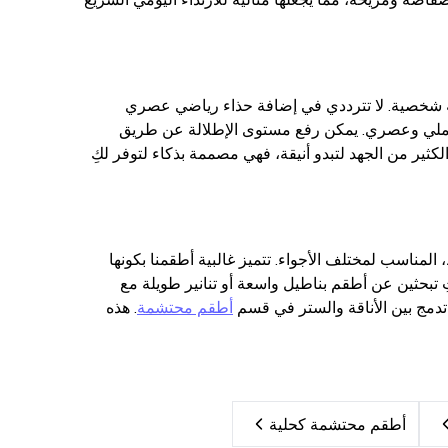
سة شخصية. لا تترددي في إضافة حذاء رياضي عصري
ية، أو حقيبة كروس بودي (Crossbody Bag) لإضفاء طابع عملي وعصري. يمكن رفع مستوى الإطلالة عن طريق
لكثير من الجهد لتبدو أنيقة، فهي مصممة بذكاء لتوفر لكِ
لمناسب لمختلف الأجواء. تتميز غالبية أطقمنا بكونها
ء كنتِ تبحثين عن أطقم بناطيل واسعة أو تنانير طويلة مع
 تدمج بين الأناقة والستر في قسم
أطقم محتشمة
. هذه
أطقم محتشمة كحلية