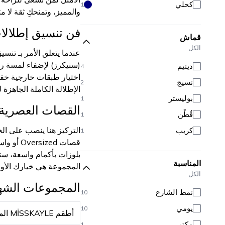
كحلي
1
والمميز، وتمنحكِ ثقة لا مث
فن تنسيق إطلالات الـ treet Style
قماش
الكل
عندما يتعلق الأمر بـ ت
دينيم
4
اختيار طبقات خارجية خفيف
نسيج
2
الإطلالة الكاملة الجاهزة
بوليستر
1
القصات العصرية 
قُطْن
1
التركيز هنا ينصب على الخ
كريب
1
قصات ed
بلوزات بأكمام واسعة، ستج
المناسبة
المجموعة هي خيارك الأول 
الكل
المجموعات الشه
نمط الشارع
10
يومي
10
أطقم MİSSKAYLE المحتشمة
مكتبي
1