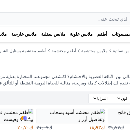
مبسوتات
أطقم
ملابس علوية
ملابس سفلية
ملابس خارجية
ملا
بس نسائية
ملابس محتشمة
أطقم محتشمة
أطقم محتشمة بستايل الشار
ثالي بين الأناقة العصرية والاحتشام؟ اكتشفي مجموعتنا المختارة بعناية
ة تقدم لكِ إطلالات كاملة ومريحة، مثالية للحياة اليومية النشطة أو للتأل
لون
المزايا
4
ك٣١٫٧٣
ك١٨٫٩٣
ك٢١٫٠٧
ك٢٠٫٧٠