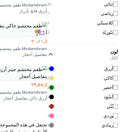
ثنائي
10
Modamihram
طقم محتشم 
أزرق فاتح بأزرار
رياضي
7
كلاسيكي
3
4
تنّوريّة
1
ك٢٠٫١١
Modamihram
طقم محتشم 
لون
بتفاصيل أحجار
الكل
أزرق
4
كاكي
2
ك٢٩٫٥٨
أخضر
2
Modamihram
طقم محتشم 
أَسْوَد
2
أزرق داكن بتفاصيل أحجار
بُنّي
1
وردي
1
نحتفل في هذه المجموعة ب
رمادي
1
الأمثل لمن تسعى للراحة 