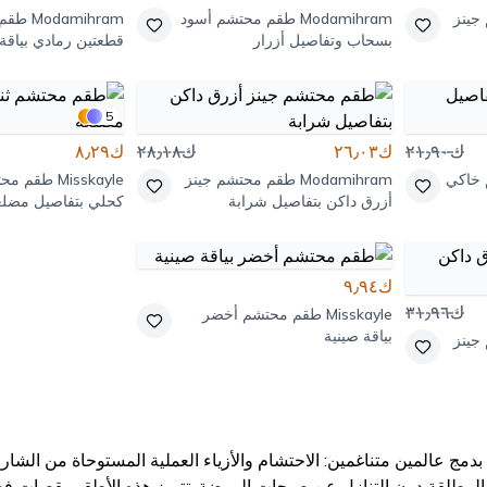
جينز
Modamihram
طقم محتشم أسود
Modamihram
طقم 
بسحاب وتفاصيل أزرار
قطعتين رمادي بياقة V وفيس
5
ك٢١٫٩٠
ك٢٦٫٠٣
ك٢٨٫١٨
ك٨٫٢٩
خاكي
Modamihram
طقم محتشم جينز
Misskayle
طقم محت
أزرق داكن بتفاصيل شرابة
كحلي بتفاصيل مضلع
ك٩٫٩٤
ك٣١٫٩٦
Misskayle
طقم محتشم أخضر
بياقة صينية
جينز
دمج عالمين متناغمين: الاحتشام والأزياء العملية المستوحاة من الشا
المطلقة دون التنازل عن صيحات الموضة. تتميز هذه الأطقم بقصات فضفا