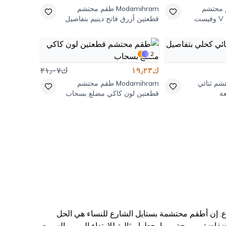
محتشم
Modamihram
طقم محتشم
ت
قطعتين أزرق فاتح دينيم بتفاصيل
حجر
2
ك١٩٫٢٣
ك٢١٫٠٧
شم ثنائي
Modamihram
طقم محتشم
ة
قطعتين لون كاكي مضلع بسحاب
رع. إن أطقم محتشمة بستايل الشارع للنساء هي الحل
ضة ومريحة، مما يجعلها مثالية للارتداء اليومي السريع