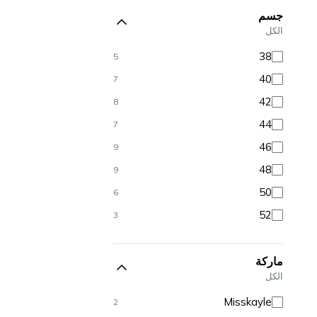
جسم
الكل
38
5
40
7
42
8
44
7
46
9
48
9
50
6
52
3
ماركة
الكل
Misskayle
2