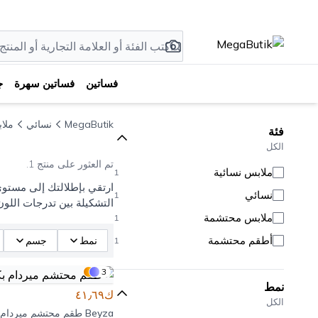
فساتين
فساتين سهرة
ج
MegaButik
نسائي
ملا
فئة
الكل
تم العثور على منتج 1.
ملابس نسائية
1
ارتقي بإطلالتك إلى مستوى
نسائي
1
التشكيلة بين تدرجات اللو
ملابس محتشمة
1
أطقم محتشمة
نمط
جسم
1
3
نمط
ك٤١٫٦٩
الكل
Beyza
طقم محتشم ميردام