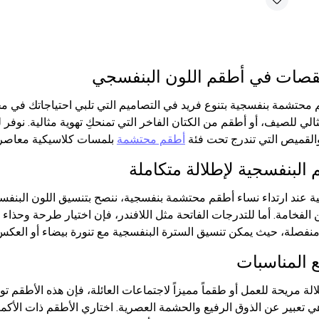
لقصات في أطقم اللون البنفسجي
محتشمة بنفسجية بتنوع فريد في التصاميم التي تلبي احتياجاتك في 
لي للصيف، أو أطقم من الكتان الفاخر التي تمنحكِ تهوية مثالية. نوفر ل
والقميص التي تندرج تحت فئة
أطقم محتشمة
بلمسات كلاسيكية معاصرة 
البنفسجية لإطلالة متكاملة
ة عند ارتداء نساء أطقم محتشمة بنفسجية، ننصح بتنسيق اللون البنفس
لفخامة. أما للتدرجات الفاتحة مثل اللافندر، فإن اختيار طرحة وحذاء بل
نفصلة، حيث يمكن تنسيق السترة البنفسجية مع تنورة بيضاء أو العكس، مم
 المناسبات
لة مريحة للعمل أو طقماً مميزاً لاجتماعات العائلة، فإن هذه الأطقم ت
تعبير عن الذوق الرفيع والحشمة العصرية. اختاري الأطقم ذات الأكم