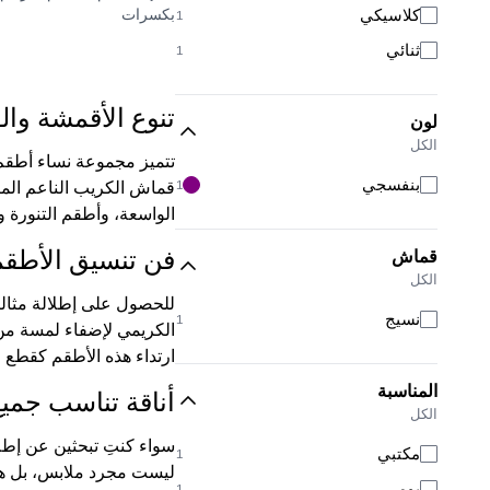
كلاسيكي
بكسرات
1
ثنائي
1
تنوع الأقمشة وا
لون
الكل
تتميز مجموعة نساء أطقم 
بنفسجي
1
قماش الكريب الناعم المثا
الواسعة، وأطقم التنورة 
فن تنسيق الأطقم 
قماش
الكل
للحصول على إطلالة مثالي
نسيج
1
الكريمي لإضفاء لمسة من ا
ارتداء هذه الأطقم كقطع م
المناسبة
أناقة تناسب جميع
الكل
سواء كنتِ تبحثين عن إطلا
مكتبي
1
ليست مجرد ملابس، بل هي 
يومي
1