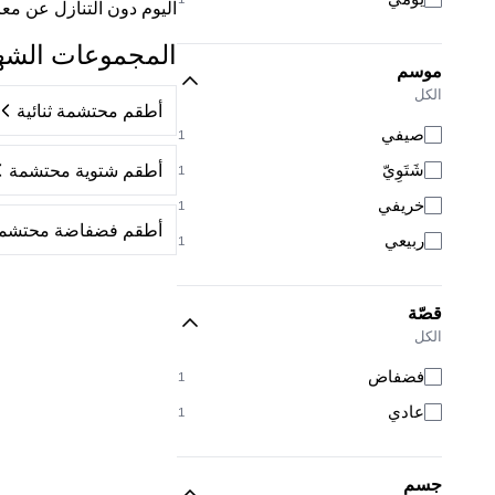
اليوم دون التنازل عن معاي
المجموعات الشه
موسم
الكل
أطقم محتشمة ثنائية
صيفي
1
شَتَوِيّ
أطقم شتوية محتشمة
1
خريفي
1
أطقم فضفاضة محتشم
ربيعي
1
قصّة
الكل
فضفاض
1
عادي
1
جسم