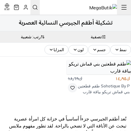
KW
تشكيلة أطقم الجيرسي النسائية العصرية
تصفية
رتب: شعبية
نمط
جسم
لون
المزايا
ك١٤٫٩٥
ك١٨٫٦٩
Sohotique By P
طقم قطعتين
بني قماش تريكو بياقة قارب
تُعد أطقم الجيرسي جزءاً أساسياً في خزانة كل امرأة عصرية
تبحث عن الأناقة التي لا تضحي بالراحة. لقد تطور مفهوم ملابس