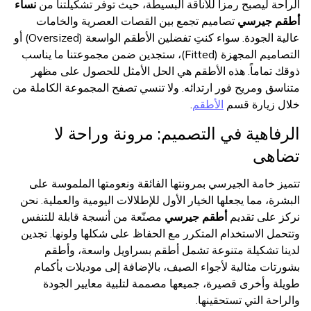
الراحة ليصبح رمزاً للأناقة البسيطة، حيث توفر تشكيلتنا من
نساء
أطقم جيرسي
تصاميم تجمع بين القصات العصرية والخامات
عالية الجودة. سواء كنتِ تفضلين الأطقم الواسعة (Oversized) أو
التصاميم المجهزة (Fitted)، ستجدين ضمن مجموعتنا ما يناسب
ذوقك تماماً. هذه الأطقم هي الحل الأمثل للحصول على مظهر
متناسق ومريح فور ارتدائه. ولا تنسي تصفح المجموعة الكاملة من
خلال زيارة قسم
الأطقم
.
الرفاهية في التصميم: مرونة وراحة لا
تضاهى
تتميز خامة الجيرسي بمرونتها الفائقة ونعومتها الملموسة على
البشرة، مما يجعلها الخيار الأول للإطلالات اليومية والعملية. نحن
نركز على تقديم
أطقم جيرسي
مصنّعة من أنسجة قابلة للتنفس
وتتحمل الاستخدام المتكرر مع الحفاظ على شكلها ولونها. تجدين
لدينا تشكيلة متنوعة تشمل أطقم بسراويل واسعة، وأطقم
بشورتات مثالية لأجواء الصيف، بالإضافة إلى موديلات بأكمام
طويلة وأخرى قصيرة، جميعها مصممة لتلبية معايير الجودة
والراحة التي تستحقينها.